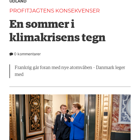
UDLAND
PROFITJAGTENS KONSEKVENSER
En sommer i
klimakrisens tegn
0 kommentarer
Frankrig går foran med nye atomvåben – Danmark leger
med