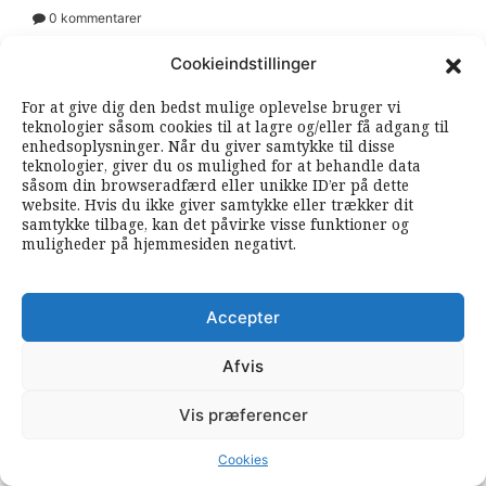
0 kommentarer
Cookieindstillinger
For at give dig den bedst mulige oplevelse bruger vi
teknologier såsom cookies til at lagre og/eller få adgang til
enhedsoplysninger. Når du giver samtykke til disse
teknologier, giver du os mulighed for at behandle data
såsom din browseradfærd eller unikke ID’er på dette
website. Hvis du ikke giver samtykke eller trækker dit
samtykke tilbage, kan det påvirke visse funktioner og
muligheder på hjemmesiden negativt.
Accepter
Afvis
UDLAND
BAGGRUND
Vis præferencer
De arabiske og islamiske folks
Cookies
befrielseskrig breder sig i