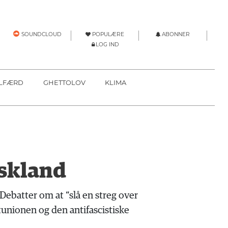
POPULÆRE
ABONNER
SOUNDCLOUD
LOG IND
LFÆRD
GHETTOLOV
KLIMA
yskland
ebatter om at “slå en streg over
unionen og den antifascistiske