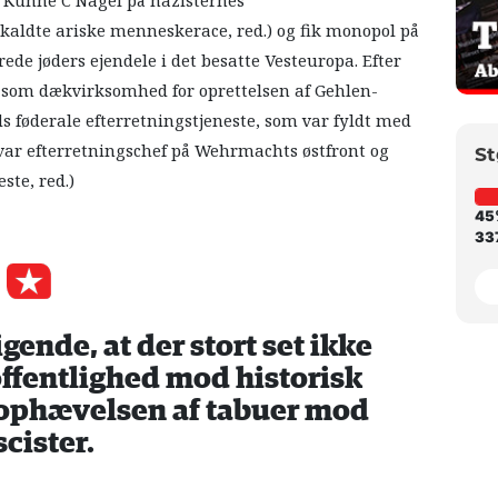
a Kühne C Nagel på nazisternes
kaldte ariske menneskerace, red.) og fik monopol på
ede jøders ejendele i det besatte Vesteuropa. Efter
som dækvirksomhed for oprettelsen af Gehlen-
s føderale efterretningstjeneste, som var fyldt med
ar efterretningschef på Wehrmachts østfront og
St
ste, red.)
45
337
igende, at der stort set ikke
offentlighed mod historisk
ophævelsen af tabuer mod
scister.