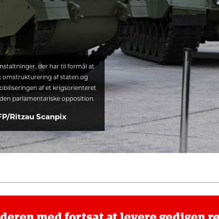
staltninger, der har til formål at
k omstrukturering af staten og
iliseringen af et krigsorienteret
 den parlamentariske opposition.
FP/Ritzau Scanpix