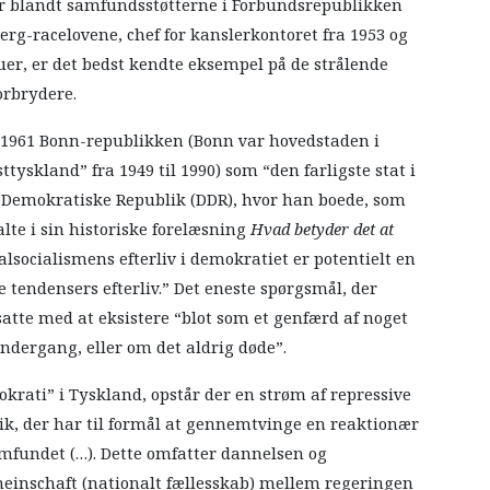
 var blandt samfundsstøtterne i Forbundsrepublikken
rg-racelovene, chef for kanslerkontoret fra 1953 og
r, er det bedst kendte eksempel på de strålende
orbrydere.
i 1961 Bonn-republikken (Bonn var hovedstaden i
yskland” fra 1949 til 1990) som “den farligste stat i
ke Demokratiske Republik (DDR), hvor han boede, som
lte i sin historiske forelæsning
Hvad betyder det at
alsocialismens efterliv i demokratiet er potentielt en
 tendensers efterliv.” Det eneste spørgsmål, der
atte med at eksistere “blot som et genfærd af noget
ndergang, eller om det aldrig døde”.
okrati” i Tyskland, opstår der en strøm af repressive
itik, der har til formål at gennemtvinge en reaktionær
amfundet (…). Dette omfatter dannelsen og
meinschaft (nationalt fællesskab) mellem regeringen