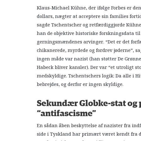
Klaus-Michael Kühne, der ifølge Forbes er den
dollars, nægter at acceptere sin families forti
sagde Tschentscher og retfærdiggjorde Kühnes
han de objektive historiske forskningsdata til 
gerningsmændenes arvinger. “Det er det forfærd
chikanerede, myrdede og fordrev jøderne”, sa
ingen måde var nazist (han støtter De Grønne
Habeck bliver kansler). Der var “et utroligt 
medskyldige. Tschentschers logik: Da alle i Hi
bebrejdes, og derfor er ingen skyldige.
Sekundær Globke-stat og 
“antifascisme”
En sådan åben beskyttelse af nazister fra ind
side i Tyskland har primært været kendt fra d