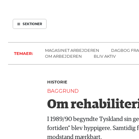
ARBEJDEREN
SOUNDCLOUD
ABONNER
LOG IND
SEKTIONER
MENER
SEKTIONER
FAGLIGT
OM
INDLAND
ARBEJDEREN
MAGASINET ARBEJDEREN
DAGBOG FRA
TEMAER:
UDLAND
OM ARBEJDEREN
BLIV AKTIV
KULTUR
KALENDER
HISTORIE
BLOGS
BAGGRUND
DEBAT
Om rehabiliter
LÆSER
TIL
I 1989/90 begyndte Tyskland sin ge
LÆSER
fortiden” blev hyppigere. Samtidig
NAVNE
modstand mærkbart.