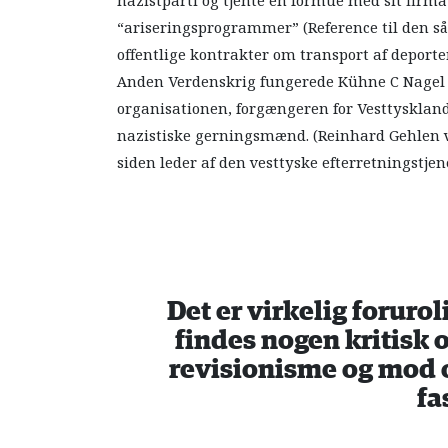
nazistparti og tjente en formue med sit firm
“ariseringsprogrammer” (Reference til den så
offentlige kontrakter om transport af deporter
Anden Verdenskrig fungerede Kühne C Nagel 
organisationen, forgængeren for Vesttyskland
nazistiske gerningsmænd. (Reinhard Gehlen v
siden leder af den vesttyske efterretningstjene
Det er virkelig forurol
findes nogen kritisk 
revisionisme og mod 
fa