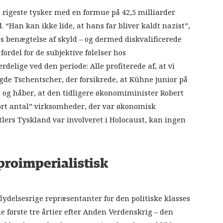
 rigeste tysker med en formue på 42,5 milliarder
d. “Han kan ikke lide, at hans far bliver kaldt nazist”,
 benægtelse af skyld – og dermed diskvalificerede
fordel for de subjektive følelser hos
elige ved den periode: Alle profiterede af, at vi
gde Tschentscher, der forsikrede, at Kühne junior på
 og håber, at den tidligere økonomiminister Robert
stort antal” virksomheder, der var økonomisk
tlers Tyskland var involveret i Holocaust, kan ingen
proimperialistisk
flydelsesrige repræsentanter for den politiske klasses
e første tre årtier efter Anden Verdenskrig – den