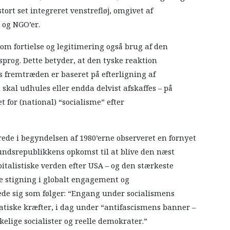
ort set integreret venstrefløj, omgivet af
 og NGO’er.
m fortielse og legitimering også brug af den
sprog. Dette betyder, at den tyske reaktion
is fremtræden er baseret på efterligning af
skal udhules eller endda delvist afskaffes – på
or (national) “socialisme” efter
ede i begyndelsen af 1980’erne observeret en fornyet
undsrepublikkens opkomst til at blive den næst
talistiske verden efter USA – og den stærkeste
e stigning i globalt engagement og
de sig som følger: “Engang under socialismens
atiske kræfter, i dag under “antifascismens banner –
kelige socialister og reelle demokrater.”