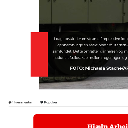
I dag opstår der en strøm af repressive foran
gennemtvinge en reaktionær militaristis
samfundet. Dette omfatter dannelsen og mob
nationalt fællesskab mellem regeringen og
FOTO: Michaela Stache/A
|
1 kommentar
Populær