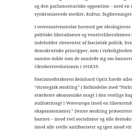
og den parlamentariske opposition – med en st
synkroniserede medier, kultur, fagforeninger
I overensstemmelse hermed gør ideologierne o
politiske liberalismes og venstreliberalismes 
indeholder elementer af fascistisk politik, hv
demokratiske principper, som i virkeligheden 
samme måde som de samlede sig om banneret f
Oktoberrevolutionen i 1918/19.
Fascismeforskeren Reinhard Opitz havde aller
“strategisk ændring” i forbindelse med “Forb
stærkeste økonomiske magt i den vestlige kapi
militærmagt i Vesteuropa (med en tilsvarend
ekspansionisme).” Denne ændring præsentere
banner – imod reel socialisme og alle demokr
imod alle reelle antifascister og igen imod vir