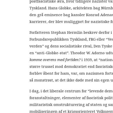
postfascistiske æra, hvor tidligere nazister
Tyskland. Hans Globke, arkitekten bag Nürnbe
den grå eminence bag kansler Konrad Adenaue
karrierer, der blev muliggjort for nazistiske f
Forfatteren Stephan Hermlin beskrev derfor 
Forbundsrepublikken Tyskland, FRG eller “Vestt
verden” og dens socialistiske rival, Den Tys
en “anti-Globke-stat”. Theodor W. Adorno udta
komme overens med fortiden?
i 1959, at “nation
større trussel mod demokratiet end fascistiske
forblev åbent for ham, var, om nazismen forts
så monstrøst, at det ikke døde med sin egen u
I dag, i det liberale centrum for “levende dem
foranstaltninger, elementer af fascistisk pol
militaristisk omstrukturering af staten og s
mobiliseringen af et krigsorienteret Volksge