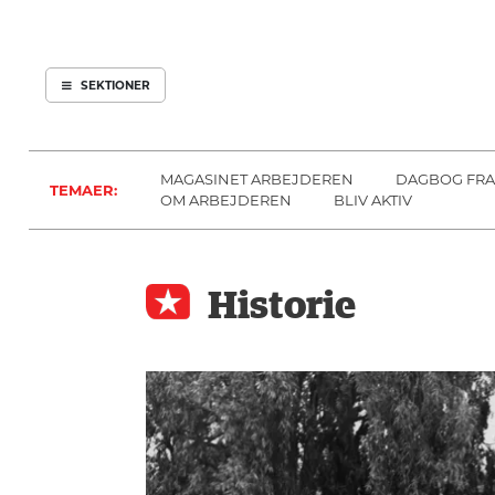
ARBEJDEREN
SOUNDCLOUD
ABONNER
LOG IND
SEKTIONER
MENER
SEKTIONER
FAGLIGT
OM
INDLAND
ARBEJDEREN
MAGASINET ARBEJDEREN
DAGBOG FRA
TEMAER:
UDLAND
OM ARBEJDEREN
BLIV AKTIV
KULTUR
KALENDER
Historie
BLOGS
DEBAT
LÆSER
TIL
LÆSER
NAVNE