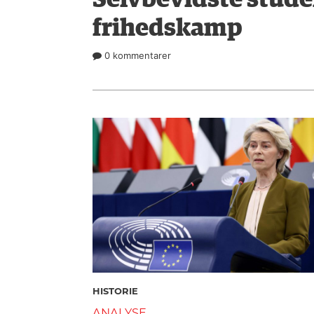
Selvbevidste stude
frihedskamp
0 kommentarer
HISTORIE
ANALYSE