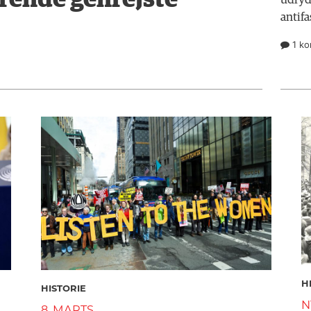
rende genrejste
udryd
antif
1 ko
H
HISTORIE
N
8. MARTS