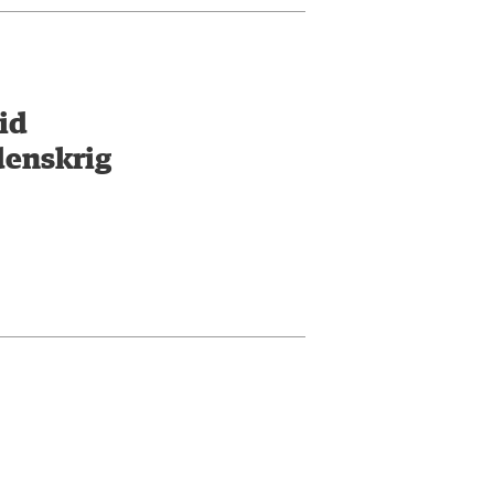
id
denskrig