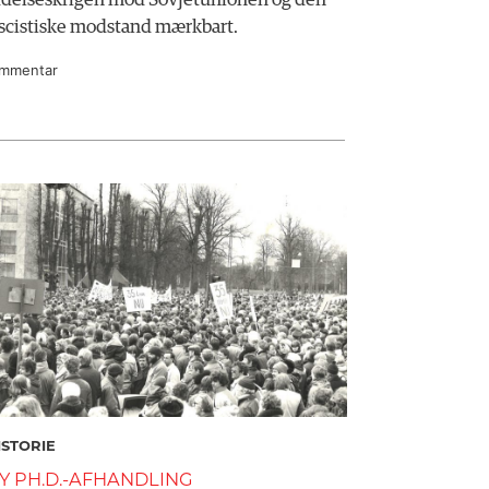
delseskrigen mod Sovjetunionen og den
ascistiske modstand mærkbart.
mmentar
ISTORIE
Y PH.D.-AFHANDLING