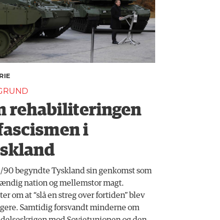
RIE
GRUND
 rehabiliteringen
 fascismen i
skland
9/90 begyndte Tyskland sin genkomst som
tændig nation og mellemstor magt.
er om at “slå en streg over fortiden” blev
gere. Samtidig forsvandt minderne om