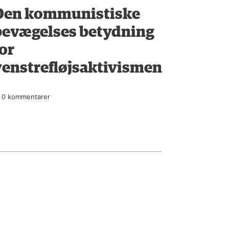
Den kommunistiske
bevægelses betydning
or
venstrefløjsaktivismen
0 kommentarer