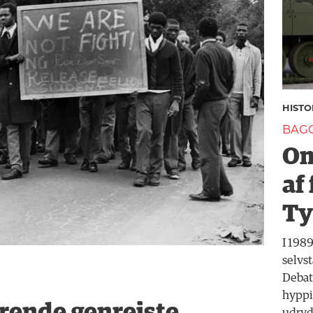
HISTO
BAG
Om
af
Ty
I 198
selvs
Debatt
hyppi