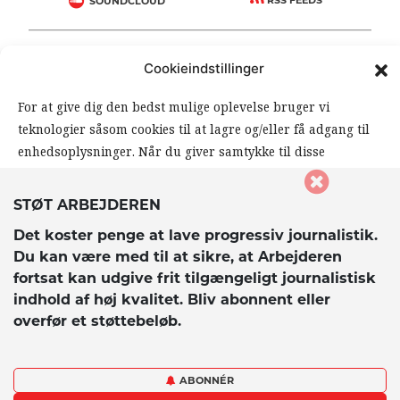
RSS FEEDS
SOUNDCLOUD
FØLG ARBEJDEREN
Cookieindstillinger
|
|
For at give dig den bedst mulige oplevelse bruger vi
teknologier såsom cookies til at lagre og/eller få adgang til
enhedsoplysninger. Når du giver samtykke til disse
teknologier, giver du os mulighed for at behandle data såsom
din browseradfærd eller unikke ID’er på dette website. Hvis
STØT ARBEJDEREN
du ikke giver samtykke eller trækker dit samtykke tilbage,
Det koster penge at lave progressiv journalistik.
kan det påvirke visse funktioner og muligheder på
© 2026 Arbejderen. Alle rettigheder forbeholdes.
Du kan være med til at sikre, at Arbejderen
hjemmesiden negativt.
fortsat kan udgive frit tilgængeligt journalistisk
indhold af høj kvalitet. Bliv abonnent eller
overfør et støttebeløb.
Accepter
Afvis
ABONNÉR