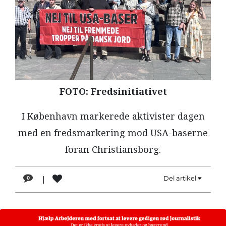
LÆSER
TIL
LÆSER
NAVNE
HISTORIE
FOTO: Fredsinitiativet
TEORI
OM
I København markerede aktivister dagen
ARBEJDEREN
med en fredsmarkering mod USA-baserne
foran Christiansborg.
|
Del artikel
0