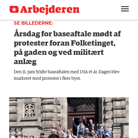
INDLAND
SEKTIONER
SE BILLEDERNE:
Årsdag for baseaftale mødt af
ARBEJDEREN
SOUNDCLOUD
LOG IND
ABONNER
MENER
protester foran Folketinget,
på gaden og ved militært
FAGLIGT
anlæg
INDLAND
Den 11. juni fyldte baseaftalen med USA ét år. Dagen blev
markeret med protester i flere byer.
UDLAND
KULTUR
KALENDER
BLOGS
DEBAT