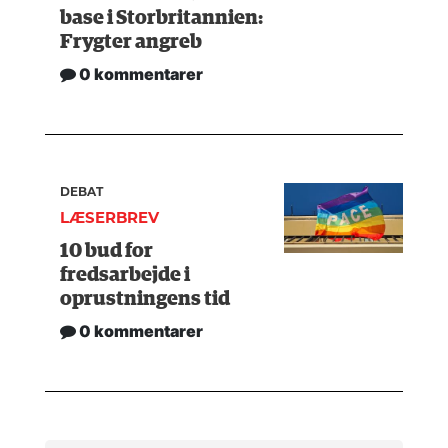
base i Storbritannien:
Frygter angreb
0 kommentarer
DEBAT
LÆSERBREV
10 bud for
fredsarbejde i
oprustningens tid
0 kommentarer