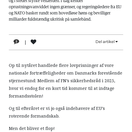
og i stedet styrke velfærden. I dag kender
LÆSER
oprustningsvanviddet ingen grænser, og regeringsledere fra EU
TIL
og NATO basker rundt som hovedløse høns og bevilliger
LÆSER
milliarder fuldstændig ukritisk på samlebånd.
NAVNE
|
Del artikel
2
HISTORIE
TEORI
Op til nytåret handlede flere lovprisninger af vore
OM
nationale fortræffeligheder om Danmarks forestående
ARBEJDEREN
stjernestund: Medlem af FN’s sikkerhedsråd i 2025,
hvor vi endog for en kort tid kommer til at indtage
formandsstolen!
Og til efteråret er vi jo også indehavere af EU’s
roterende formandskab.
Men det bliver et flop!