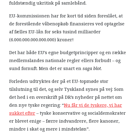
fuldstændig ukritisk på samlebånd.
EU-kommissionen har for kort tid siden foreslået, at
de forestående våbenopkøb finansieres ved optagelse
af fælles EU-lån for seks tusind milliarder
(6.000.000.000.000.000) kroner!
Det har både EU’s egne budgetprincipper og en række
medlemslandes nationale regler ellers forbudt – og
sund fornuft. Men det er snart en
saga blot
.
Forleden udtryktes der på et EU-topmøde stor
tilslutning til det, og selv Tyskland synes på vej: Som
det hed i en overskrift på DR’s nyheder på nettet om
den nye tyske regering: “
Nu får vi de tyskere, vi har
sukket efter
– tyske konservative og socialdemokrater
er blevet enige – færre indvandrere, flere kanoner,
mindre i skat og mere i mindsteløn”.