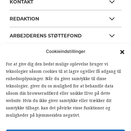
KONTAKT
REDAKTION
ARBEJDERENS STØTTEFOND
Cookieindstillinger
ANSVARSHAVENDE REDAKTØR
For at give dig den bedst mulige oplevelse bruger vi
teknologier såsom cookies til at lagre og/eller få adgang til
OM ARBEJDEREN
enhedsoplysninger. Når du giver samtykke til disse
teknologier, giver du os mulighed for at behandle data
RSS FEEDS
SOUNDCLOUD
såsom din browseradfærd eller unikke ID’er på dette
website. Hvis du ikke giver samtykke eller trækker dit
samtykke tilbage, kan det påvirke visse funktioner og
FØLG ARBEJDEREN
muligheder på hjemmesiden negativt.
|
|