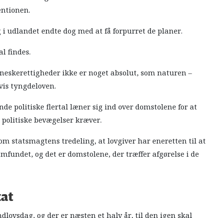
entionen.
i udlandet endte dog med at få forpurret de planer.
l findes.
neskerettigheder ikke er noget absolut, som naturen –
vis tyngdeloven.
de politiske flertal læner sig ind over domstolene for at
 politiske bevægelser kræver.
om statsmagtens tredeling, at lovgiver har eneretten til at
fundet, og det er domstolene, der træffer afgørelse i de
at
ndlovsdag, og der er næsten et halv år, til den igen skal