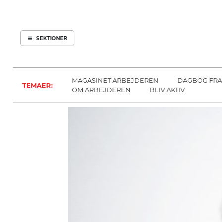
ARBEJDEREN
SOUNDCLOUD
ABONNER
LOG IND
SEKTIONER
MENER
SEKTIONER
FAGLIGT
OM
INDLAND
ARBEJDEREN
MAGASINET ARBEJDEREN
DAGBOG FRA
TEMAER:
UDLAND
OM ARBEJDEREN
BLIV AKTIV
KULTUR
KALENDER
BLOGS
DEBAT
LÆSER
TIL
LÆSER
NAVNE