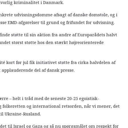
vorlig kriminalitet i Danmark.
nkrete udvisningsdomme afsagt af danske domstole, og i
sse EMD-afgørelser til grund og frifundet for udvisning.
finde støtte til sin aktion fra andre af Europarådets halvt
det størst støtte hos den stærkt højreorienterede
kort før jul fik initiativet støtte fra cirka halvdelen af
kt applauderende del af dansk presse.
rre – helt i tråd med de seneste 20-25 egoistisk-
folkeretten og international retsorden, når vi mener, det
til Ukraine-Rusland.
det til Israel og Gaza og så nu spørgsmålet om respekt for