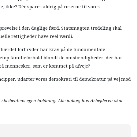
e, ikke? Dér spares aldrig på roserne til vores
prøvelse i den daglige færd. Statsmagten tredeling skal
duelle rettigheder have reel værdi.
forhærdet forbryder har krav på de fundamentale
netop familieforhold blandt de omstændigheder, der har
g på mennesker, som er kommet på afveje?
ncipper, udarter vores demokrati til demokratur på vej mod
r skribentens egen holdning. Alle indlæg hos Arbejderen skal