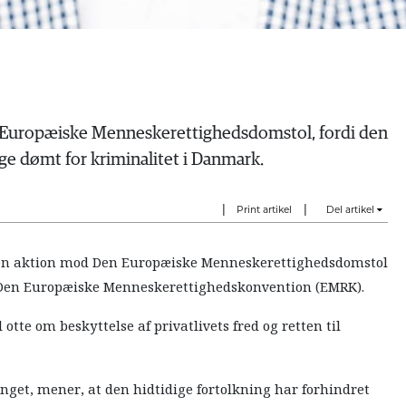
n Europæiske Menneskerettighedsdomstol, fordi den
ge dømt for kriminalitet i Danmark.
|
|
Print artikel
Del artikel
t en aktion mod Den Europæiske Menneskerettighedsdomstol
f Den Europæiske Menneskerettighedskonvention (EMRK).
otte om beskyttelse af privatlivets fred og retten til
tinget, mener, at den hidtidige fortolkning har forhindret