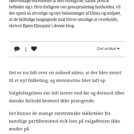
nødvendige erkendelse af den blindgyde, dansk politik
LÆSER
befinder sig i: Hvis forligene om genoprustning fastholdes, vil
TIL
der opstå så alvorlige og nye belastninger af klima og miljøet,
LÆSER
at de hidtidige langsigtede mål bliver umulige at overholde,
skriver Bjørn Elmquist i denne blog.
NAVNE
HISTORIE
|
Del artikel
1
TEORI
OM
Det er nu lidt over en måned siden, at der blev stemt
ARBEJDEREN
til et nyt Folketing, og stemmerne blev talt op.
Valgdeltagelsen var lidt lavere end før og dermed efter
danske forhold bestemt ikke prangende.
Det kunne de mange rørstrømske takketaler fra
samtlige partiformænd m/k hen på valgaftenen ikke
ændre på.