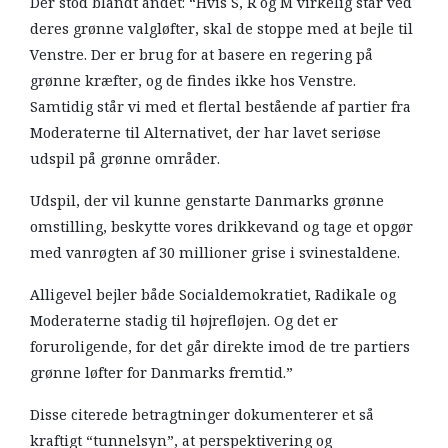
Der stod blandt andet: “Hvis S, R og M virkelig står ved
deres grønne valgløfter, skal de stoppe med at bejle til
Venstre. Der er brug for at basere en regering på
grønne kræfter, og de findes ikke hos Venstre.
Samtidig står vi med et flertal bestående af partier fra
Moderaterne til Alternativet, der har lavet seriøse
udspil på grønne områder.
Udspil, der vil kunne genstarte Danmarks grønne
omstilling, beskytte vores drikkevand og tage et opgør
med vanrøgten af 30 millioner grise i svinestaldene.
Alligevel bejler både Socialdemokratiet, Radikale og
Moderaterne stadig til højrefløjen. Og det er
foruroligende, for det går direkte imod de tre partiers
grønne løfter for Danmarks fremtid.”
Disse citerede betragtninger dokumenterer et så
kraftigt “tunnelsyn”, at perspektivering og