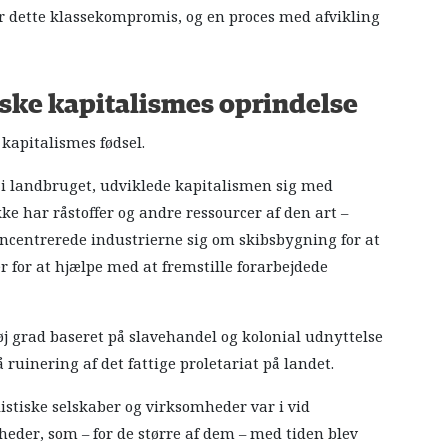
r dette klassekompromis, og en proces med afvikling
nske kapitalismes oprindelse
kapitalismes fødsel.
r i landbruget, udviklede kapitalismen sig med
e har råstoffer og andre ressourcer af den art –
oncentrerede industrierne sig om skibsbygning for at
r for at hjælpe med at fremstille forarbejdede
j grad baseret på slavehandel og kolonial udnyttelse
ruinering af det fattige proletariat på landet.
listiske selskaber og virksomheder var i vid
eder, som – for de større af dem – med tiden blev