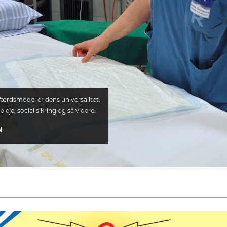
ærdsmodel er dens universalitet.
eje, social sikring og så videre.
N