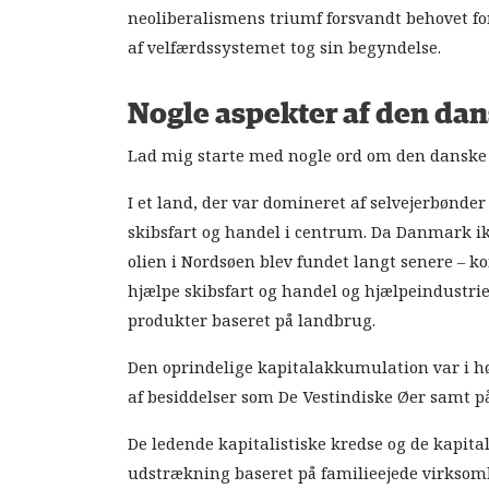
neoliberalismens triumf forsvandt behovet fo
af velfærdssystemet tog sin begyndelse.
Nogle aspekter af den da
Lad mig starte med nogle ord om den danske 
I et land, der var domineret af selvejerbønde
skibsfart og handel i centrum. Da Danmark ikk
olien i Nordsøen blev fundet langt senere – k
hjælpe skibsfart og handel og hjælpeindustrie
produkter baseret på landbrug.
Den oprindelige kapitalakkumulation var i hø
af besiddelser som De Vestindiske Øer samt på 
De ledende kapitalistiske kredse og de kapita
udstrækning baseret på familieejede virksomh