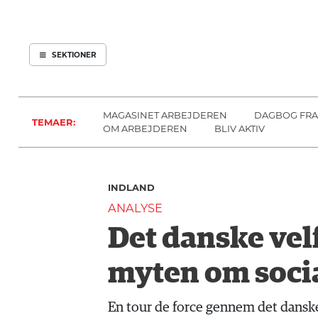
ARBEJDEREN
SOUNDCLOUD
ABONNER
LOG IND
SEKTIONER
MENER
SEKTIONER
FAGLIGT
OM
INDLAND
ARBEJDEREN
MAGASINET ARBEJDEREN
DAGBOG FRA
TEMAER:
UDLAND
OM ARBEJDEREN
BLIV AKTIV
KULTUR
KALENDER
INDLAND
BLOGS
ANALYSE
DEBAT
Det danske vel
LÆSER
TIL
myten om soci
LÆSER
NAVNE
En tour de force gennem det danske