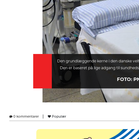
Den grundlæggende kerne i den danske velf
Den er baseret på lige adgang til sundhedspl
FOTO: P
|
0 kommentarer
Populær