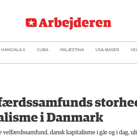
 HANDALA II
CUBA
PALÆSTINA
USA-BASER
VE
færdssamfunds storhed o
alisme i Danmark
 velfærdssamfund, dansk kapitalisme i går og i dag, u