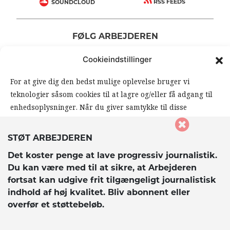
RSS FEEDS
SOUNDCLOUD
FØLG ARBEJDEREN
|
|
Cookieindstillinger
For at give dig den bedst mulige oplevelse bruger vi
teknologier såsom cookies til at lagre og/eller få adgang til
enhedsoplysninger. Når du giver samtykke til disse
teknologier, giver du os mulighed for at behandle data såsom
din browseradfærd eller unikke ID’er på dette website. Hvis
STØT ARBEJDEREN
du ikke giver samtykke eller trækker dit samtykke tilbage,
© 2026 Arbejderen. Alle rettigheder forbeholdes.
Det koster penge at lave progressiv journalistik.
kan det påvirke visse funktioner og muligheder på
Du kan være med til at sikre, at Arbejderen
hjemmesiden negativt.
fortsat kan udgive frit tilgængeligt journalistisk
indhold af høj kvalitet. Bliv abonnent eller
overfør et støttebeløb.
Accepter