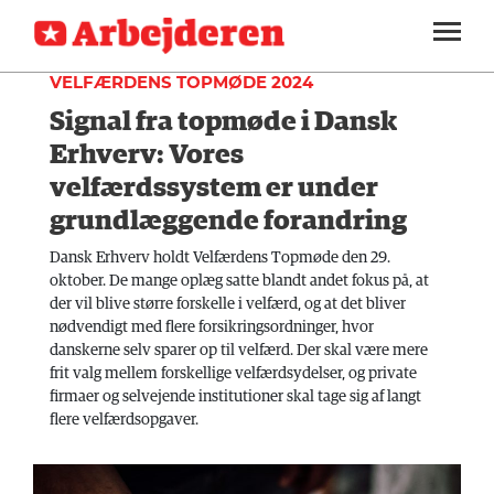
INDLAND
SEKTIONER
VELFÆRDENS TOPMØDE 2024
Signal fra topmøde i Dansk
ARBEJDEREN
SOUNDCLOUD
LOG IND
ABONNER
MENER
Erhverv: Vores
velfærdssystem er under
FAGLIGT
grundlæggende forandring
INDLAND
Dansk Erhverv holdt Velfærdens Topmøde den 29.
oktober. De mange oplæg satte blandt andet fokus på, at
UDLAND
der vil blive større forskelle i velfærd, og at det bliver
KULTUR
nødvendigt med flere forsikringsordninger, hvor
danskerne selv sparer op til velfærd. Der skal være mere
KALENDER
frit valg mellem forskellige velfærdsydelser, og private
firmaer og selvejende institutioner skal tage sig af langt
BLOGS
flere velfærdsopgaver.
DEBAT