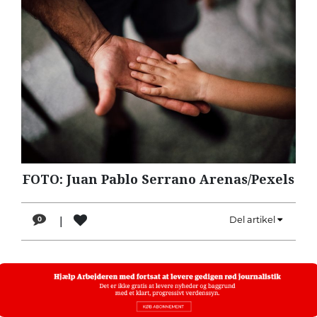
LÆSER
TIL
LÆSER
NAVNE
HISTORIE
TEORI
OM
ARBEJDEREN
FOTO: Juan Pablo Serrano Arenas/Pexels
|
Del artikel
0