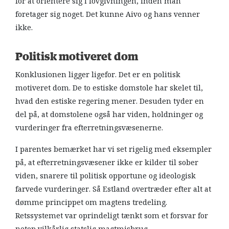
for at orientere sig i lovgivningen, inden man
foretager sig noget. Det kunne Aivo og hans venner
ikke.
Politisk motiveret dom
Konklusionen ligger ligefor. Det er en politisk
motiveret dom. De to estiske domstole har skelet til,
hvad den estiske regering mener. Desuden tyder en
del på, at domstolene også har viden, holdninger og
vurderinger fra efterretningsvæsenerne.
I parentes bemærket har vi set rigelig med eksempler
på, at efterretningsvæsener ikke er kilder til sober
viden, snarere til politisk opportune og ideologisk
farvede vurderinger. Så Estland overtræder efter alt at
dømme princippet om magtens tredeling.
Retssystemet var oprindeligt tænkt som et forsvar for
netop vilkårlig statslig magtmisbrug.