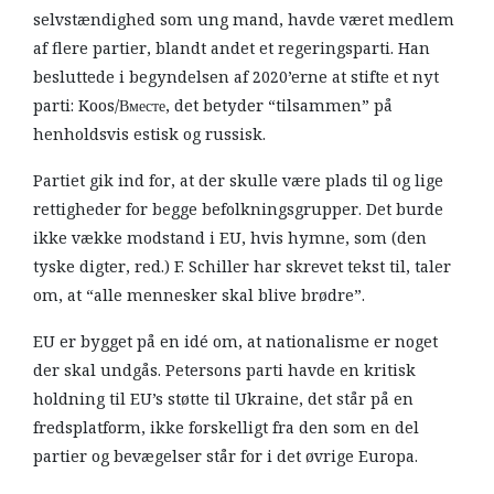
selvstændighed som ung mand, havde været medlem
af flere partier, blandt andet et regeringsparti. Han
besluttede i begyndelsen af 2020’erne at stifte et nyt
parti: Koos/Вместе, det betyder “tilsammen” på
henholdsvis estisk og russisk.
Partiet gik ind for, at der skulle være plads til og lige
rettigheder for begge befolkningsgrupper. Det burde
ikke vække modstand i EU, hvis hymne, som (den
tyske digter, red.) F. Schiller har skrevet tekst til, taler
om, at “alle mennesker skal blive brødre”.
EU er bygget på en idé om, at nationalisme er noget
der skal undgås. Petersons parti havde en kritisk
holdning til EU’s støtte til Ukraine, det står på en
fredsplatform, ikke forskelligt fra den som en del
partier og bevægelser står for i det øvrige Europa.