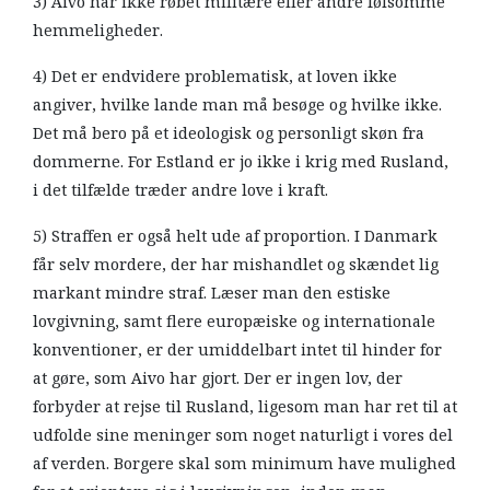
3) Aivo har ikke røbet militære eller andre følsomme
hemmeligheder.
4) Det er endvidere problematisk, at loven ikke
angiver, hvilke lande man må besøge og hvilke ikke.
Det må bero på et ideologisk og personligt skøn fra
dommerne. For Estland er jo ikke i krig med Rusland,
i det tilfælde træder andre love i kraft.
5) Straffen er også helt ude af proportion. I Danmark
får selv mordere, der har mishandlet og skændet lig
markant mindre straf. Læser man den estiske
lovgivning, samt flere europæiske og internationale
konventioner, er der umiddelbart intet til hinder for
at gøre, som Aivo har gjort. Der er ingen lov, der
forbyder at rejse til Rusland, ligesom man har ret til at
udfolde sine meninger som noget naturligt i vores del
af verden. Borgere skal som minimum have mulighed