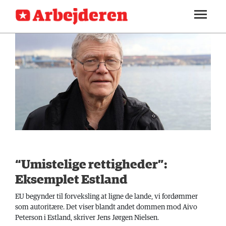
SEKTIONER
ARBEJDEREN
SOUNDCLOUD
LOG IND
ABONNER
MENER
FAGLIGT
INDLAND
UDLAND
KULTUR
“Umistelige rettigheder”:
KALENDER
Eksemplet Estland
BLOGS
EU begynder til forveksling at ligne de lande, vi fordømmer
som autoritære. Det viser blandt andet dommen mod Aivo
DEBAT
Peterson i Estland, skriver Jens Jørgen Nielsen.