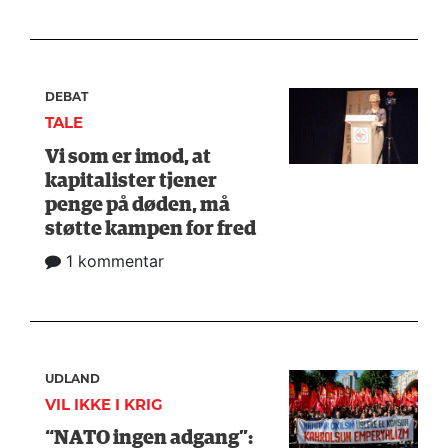
DEBAT
TALE
Vi som er imod, at
kapitalister tjener
penge på døden, må
støtte kampen for fred
1 kommentar
UDLAND
VIL IKKE I KRIG
“NATO ingen adgang”: