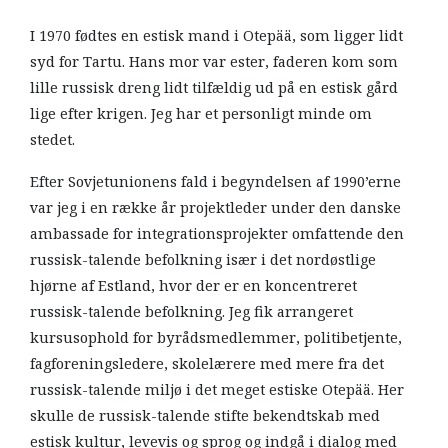
I 1970 fødtes en estisk mand i Otepää, som ligger lidt
syd for Tartu. Hans mor var ester, faderen kom som
lille russisk dreng lidt tilfældig ud på en estisk gård
lige efter krigen. Jeg har et personligt minde om
stedet.
Efter Sovjetunionens fald i begyndelsen af 1990’erne
var jeg i en række år projektleder under den danske
ambassade for integrationsprojekter omfattende den
russisk-talende befolkning især i det nordøstlige
hjørne af Estland, hvor der er en koncentreret
russisk-talende befolkning. Jeg fik arrangeret
kursusophold for byrådsmedlemmer, politibetjente,
fagforeningsledere, skolelærere med mere fra det
russisk-talende miljø i det meget estiske Otepää. Her
skulle de russisk-talende stifte bekendtskab med
estisk kultur, levevis og sprog og indgå i dialog med