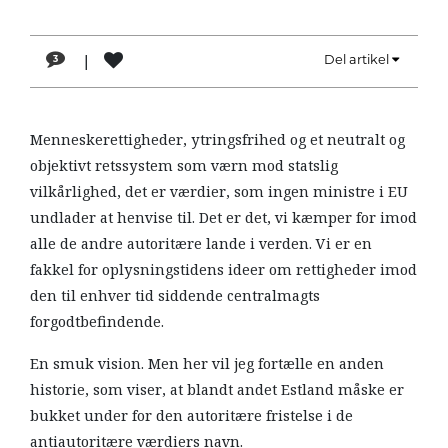
LÆSER
TIL
|
Del artikel
3
LÆSER
NAVNE
Menneskerettigheder, ytringsfrihed og et neutralt og
HISTORIE
objektivt retssystem som værn mod statslig
TEORI
vilkårlighed, det er værdier, som ingen ministre i EU
undlader at henvise til. Det er det, vi kæmper for imod
OM
alle de andre autoritære lande i verden. Vi er en
ARBEJDEREN
fakkel for oplysningstidens ideer om rettigheder imod
den til enhver tid siddende centralmagts
forgodtbefindende.
En smuk vision. Men her vil jeg fortælle en anden
historie, som viser, at blandt andet Estland måske er
bukket under for den autoritære fristelse i de
antiautoritære værdiers navn.