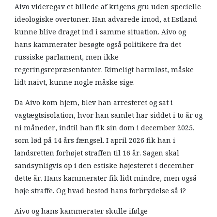
Aivo videregav et billede af krigens gru uden specielle
ideologiske overtoner. Han advarede imod, at Estland
kunne blive draget ind i samme situation. Aivo og
hans kammerater besøgte også politikere fra det
russiske parlament, men ikke
regeringsrepræsentanter. Rimeligt harmløst, måske
lidt naivt, kunne nogle måske sige.
Da Aivo kom hjem, blev han arresteret og sat i
vagtægtsisolation, hvor han samlet har siddet i to år og
ni måneder, indtil han fik sin dom i december 2025,
som lød på 14 års fængsel. I april 2026 fik han i
landsretten forhøjet straffen til 16 år. Sagen skal
sandsynligvis op i den estiske højesteret i december
dette år. Hans kammerater fik lidt mindre, men også
høje straffe. Og hvad bestod hans forbrydelse så i?
Aivo og hans kammerater skulle ifølge