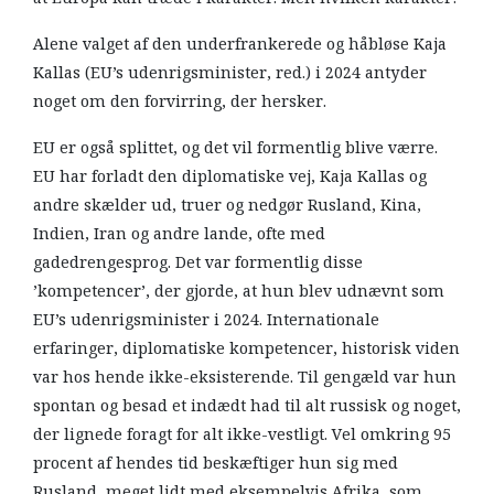
Alene valget af den underfrankerede og håbløse Kaja
Kallas (EU’s udenrigsminister, red.) i 2024 antyder
noget om den forvirring, der hersker.
EU er også splittet, og det vil formentlig blive værre.
EU har forladt den diplomatiske vej, Kaja Kallas og
andre skælder ud, truer og nedgør Rusland, Kina,
Indien, Iran og andre lande, ofte med
gadedrengesprog. Det var formentlig disse
’kompetencer’, der gjorde, at hun blev udnævnt som
EU’s udenrigsminister i 2024. Internationale
erfaringer, diplomatiske kompetencer, historisk viden
var hos hende ikke-eksisterende. Til gengæld var hun
spontan og besad et indædt had til alt russisk og noget,
der lignede foragt for alt ikke-vestligt. Vel omkring 95
procent af hendes tid beskæftiger hun sig med
Rusland, meget lidt med eksempelvis Afrika, som