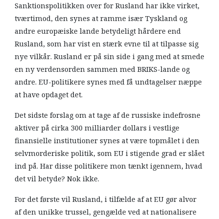
Sanktionspolitikken over for Rusland har ikke virket,
tværtimod, den synes at ramme især Tyskland og
andre europæiske lande betydeligt hårdere end
Rusland, som har vist en stærk evne til at tilpasse sig
nye vilkår. Rusland er på sin side i gang med at smede
en ny verdensorden sammen med BRIKS-lande og
andre. EU-politikere synes med få undtagelser næppe
at have opdaget det.
Det sidste forslag om at tage af de russiske indefrosne
aktiver på cirka 300 milliarder dollars i vestlige
finansielle institutioner synes at være topmålet i den
selvmorderiske politik, som EU i stigende grad er slået
ind på. Har disse politikere mon tænkt igennem, hvad
det vil betyde? Nok ikke.
For det første vil Rusland, i tilfælde af at EU gør alvor
af den unikke trussel, gengælde ved at nationalisere