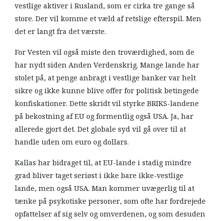
vestlige aktiver i Rusland, som er cirka tre gange så
store. Der vil komme et væld af retslige efterspil. Men
det er langt fra det værste.
For Vesten vil også miste den troværdighed, som de
har nydt siden Anden Verdenskrig. Mange lande har
stolet på, at penge anbragt i vestlige banker var helt
sikre og ikke kunne blive offer for politisk betingede
konfiskationer. Dette skridt vil styrke BRIKS-landene
på bekostning af EU og formentlig også USA. Ja, har
allerede gjort det. Det globale syd vil gå over til at
handle uden om euro og dollars.
Kallas har bidraget til, at EU-lande i stadig mindre
grad bliver taget seriøst i ikke bare ikke-vestlige
lande, men også USA. Man kommer uvægerlig til at
tænke på psykotiske personer, som ofte har fordrejede
opfattelser af sig selv og omverdenen, og som desuden