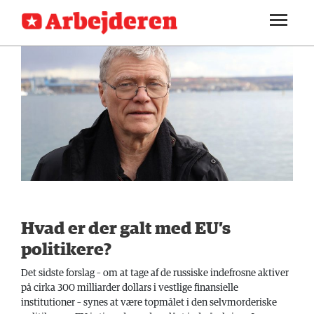
SEKTIONER
ARBEJDEREN
SOUNDCLOUD
LOG IND
ABONNER
MENER
FAGLIGT
INDLAND
UDLAND
KULTUR
Hvad er der galt med EU’s
KALENDER
politikere?
BLOGS
Det sidste forslag – om at tage af de russiske indefrosne aktiver
på cirka 300 milliarder dollars i vestlige finansielle
DEBAT
institutioner – synes at være topmålet i den selvmorderiske