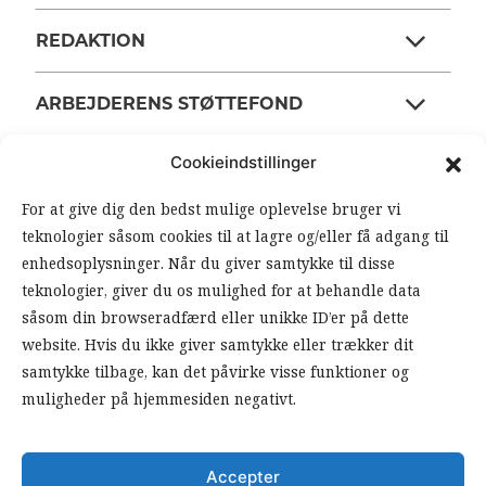
REDAKTION
ARBEJDERENS STØTTEFOND
Cookieindstillinger
ANSVARSHAVENDE REDAKTØR
For at give dig den bedst mulige oplevelse bruger vi
teknologier såsom cookies til at lagre og/eller få adgang til
OM ARBEJDEREN
enhedsoplysninger. Når du giver samtykke til disse
teknologier, giver du os mulighed for at behandle data
RSS FEEDS
SOUNDCLOUD
såsom din browseradfærd eller unikke ID’er på dette
website. Hvis du ikke giver samtykke eller trækker dit
samtykke tilbage, kan det påvirke visse funktioner og
FØLG ARBEJDEREN
muligheder på hjemmesiden negativt.
|
|
Accepter