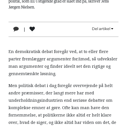
politik, som EU i stigende grad er slået ind på, skriver Jens
LÆSER
Jørgen Nielsen.
TIL
LÆSER
|
Del artikel
NAVNE
1
HISTORIE
En demokratisk debat foregår ved, at to eller flere
TEORI
parter fremlægger argumenter for/imod, så udveksler
OM
man argumenter og finder ideelt set den rigtige og
ARBEJDEREN
gennemtænkte løsning.
Men politisk debat i dag foregår overvejende på helt
andre præmisser, der langt mere har med
underholdningsindustrien end seriøse debatter om
komplekse emner at gøre. Ofte kan man have den
fornemmelse, at politikerne ikke altid er helt klare
over, hvad de siger, og ikke altid har viden om det, de