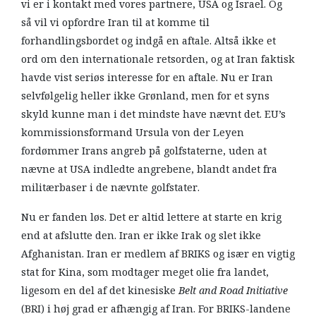
vi er i kontakt med vores partnere, USA og Israel. Og
så vil vi opfordre Iran til at komme til
forhandlingsbordet og indgå en aftale. Altså ikke et
ord om den internationale retsorden, og at Iran faktisk
havde vist seriøs interesse for en aftale. Nu er Iran
selvfølgelig heller ikke Grønland, men for et syns
skyld kunne man i det mindste have nævnt det. EU’s
kommissionsformand Ursula von der Leyen
fordømmer Irans angreb på golfstaterne, uden at
nævne at USA indledte angrebene, blandt andet fra
militærbaser i de nævnte golfstater.
Nu er fanden løs. Det er altid lettere at starte en krig
end at afslutte den. Iran er ikke Irak og slet ikke
Afghanistan. Iran er medlem af BRIKS og især en vigtig
stat for Kina, som modtager meget olie fra landet,
ligesom en del af det kinesiske
Belt and Road Initiative
(BRI) i høj grad er afhængig af Iran. For BRIKS-landene