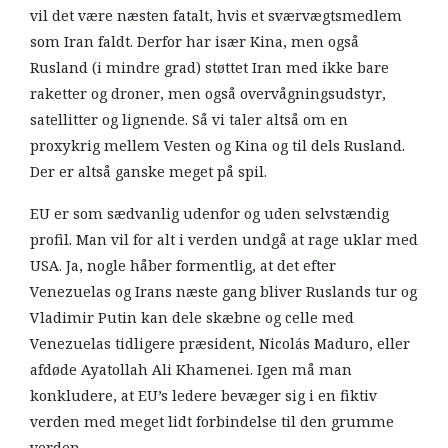
vil det være næsten fatalt, hvis et sværvægtsmedlem
som Iran faldt. Derfor har især Kina, men også
Rusland (i mindre grad) støttet Iran med ikke bare
raketter og droner, men også overvågningsudstyr,
satellitter og lignende. Så vi taler altså om en
proxykrig mellem Vesten og Kina og til dels Rusland.
Der er altså ganske meget på spil.
EU er som sædvanlig udenfor og uden selvstændig
profil. Man vil for alt i verden undgå at rage uklar med
USA. Ja, nogle håber formentlig, at det efter
Venezuelas og Irans næste gang bliver Ruslands tur og
Vladimir Putin kan dele skæbne og celle med
Venezuelas tidligere præsident, Nicolás Maduro, eller
afdøde Ayatollah Ali Khamenei. Igen må man
konkludere, at EU’s ledere bevæger sig i en fiktiv
verden med meget lidt forbindelse til den grumme
verden.