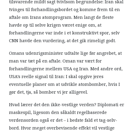
tilsvarende mildt sagt tvivlsom begrundelse: Iran skal
tvinges til forhandlingsbordet og komme frem til en
aftale om Irans atomprogram. Men langt de fleste
havde op til selve krigen været enige om, at
forhandlingerne var inde i et konstruktivt spor, selv
CNN havde den vurdering, at det gik rimeligt godt.
Omans udenrigsminister udtalte lige før angrebet, at
man var tæt på en aftale. Oman var vært for
forhandlingerne mellem USA og Iran. Med andre ord,
USA’s reelle signal til Iran: I skal opgive jeres
eventuelle planer om at udvikle atombomber, hvis I
gør det, tja, så bomber vi jer alligevel.
Hvad lærer det den ikke-vestlige verden? Diplomati er
maskespil, ligesom den såkaldt regelbaserede
verdensorden også er det – i bedste fald et tag-selv-
bord. Hvor meget overbevisende effekt vil vestlige