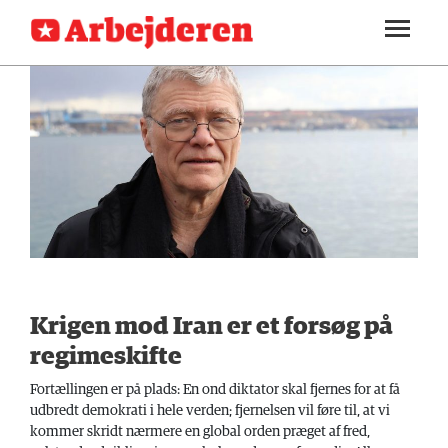
SEKTIONER
ARBEJDEREN
SOUNDCLOUD
LOG IND
ABONNER
MENER
FAGLIGT
INDLAND
UDLAND
KULTUR
Krigen mod Iran er et forsøg på
KALENDER
regimeskifte
BLOGS
Fortællingen er på plads: En ond diktator skal fjernes for at få
udbredt demokrati i hele verden; fjernelsen vil føre til, at vi
DEBAT
kommer skridt nærmere en global orden præget af fred,