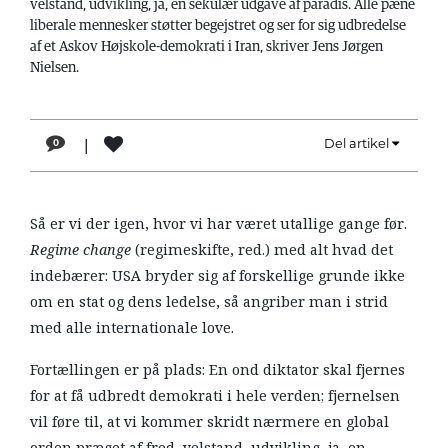
velstand, udvikling, ja, en sekulær udgave af paradis. Alle pæne
LÆSER
liberale mennesker støtter begejstret og ser for sig udbredelse
TIL
af et Askov Højskole-demokrati i Iran, skriver Jens Jørgen
LÆSER
Nielsen.
NAVNE
|
Del artikel
0
HISTORIE
TEORI
OM
Så er vi der igen, hvor vi har været utallige gange før.
ARBEJDEREN
Regime change
(regimeskifte, red.) med alt hvad det
indebærer: USA bryder sig af forskellige grunde ikke
om en stat og dens ledelse, så angriber man i strid
med alle internationale love.
Fortællingen er på plads: En ond diktator skal fjernes
for at få udbredt demokrati i hele verden; fjernelsen
vil føre til, at vi kommer skridt nærmere en global
orden præget af fred, velstand, udvikling, ja, en