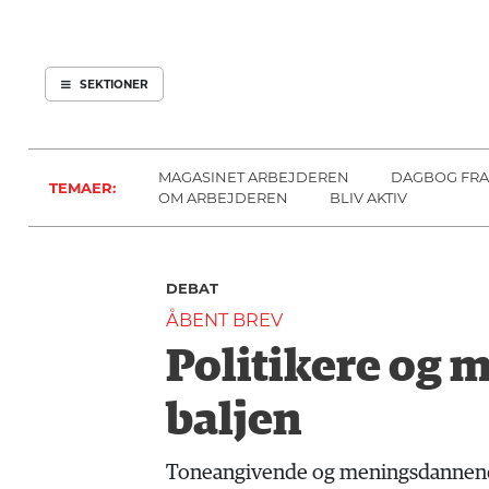
ARBEJDEREN
SOUNDCLOUD
ABONNER
LOG IND
SEKTIONER
MENER
SEKTIONER
FAGLIGT
OM
INDLAND
ARBEJDEREN
MAGASINET ARBEJDEREN
DAGBOG FRA
TEMAER:
UDLAND
OM ARBEJDEREN
BLIV AKTIV
KULTUR
KALENDER
DEBAT
BLOGS
ÅBENT BREV
DEBAT
Politikere og m
LÆSER
TIL
baljen
LÆSER
NAVNE
Toneangivende og meningsdannende me