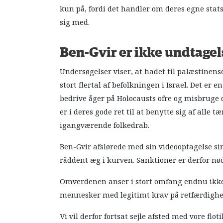
kun på, fordi det handler om deres egne sta
sig med.
Ben-Gvir er ikke undtage
Undersøgelser viser, at hadet til palæstine
stort flertal af befolkningen i Israel. Det er e
bedrive åger på Holocausts ofre og misbruge 
er i deres gode ret til at benytte sig af alle 
igangværende folkedrab.
Ben-Gvir afslørede med sin videooptagelse sin
råddent æg i kurven. Sanktioner er derfor nød
Omverdenen anser i stort omfang endnu ikke
mennesker med legitimt krav på retfærdighed
Vi vil derfor fortsat sejle afsted med vore flotil