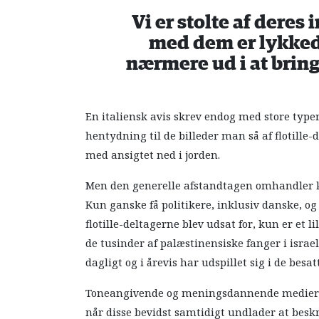
Vi er stolte af deres
med dem er lykked
nærmere ud i at bring
En italiensk avis skrev endog med store typer 
hentydning til de billeder man så af flotille-
med ansigtet ned i jorden.
Men den generelle afstandtagen omhandler ku
Kun ganske få politikere, inklusiv danske, og
flotille-deltagerne blev udsat for, kun er et l
de tusinder af palæstinensiske fanger i israe
dagligt og i årevis har udspillet sig i de bes
Toneangivende og meningsdannende medier har
når disse bevidst samtidigt undlader at besk