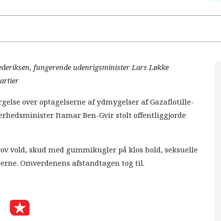
rederiksen, fungerende udenrigsminister Lars Løkke
artier
gelse over optagelserne af ydmygelser af Gazaflotille-
erhedsminister Itamar Ben-Gvir stolt offentliggjorde
rov vold, skud med gummikugler på klos hold, seksuelle
gerne. Omverdenens afstandtagen tog til.