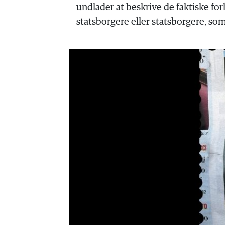
HISTORIE
undlader at beskrive de faktiske fo
TEORI
statsborgere eller statsborgere, s