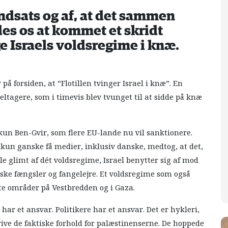
 indsats og af, at det sammen
es os at kommet et skridt
e Israels voldsregime i knæ.
på forsiden, at ”Flotillen tvinger Israel i knæ”. En
deltagere, som i timevis blev tvunget til at sidde på knæ
n Ben-Gvir, som flere EU-lande nu vil sanktionere.
 kun ganske få medier, inklusiv danske, medtog, at det,
ille glimt af dét voldsregime, Israel benytter sig af mod
lske fængsler og fangelejre. Et voldsregime som også
atte områder på Vestbredden og i Gaza.
 et ansvar. Politikere har et ansvar. Det er hykleri,
rive de faktiske forhold for palæstinenserne. De hoppede