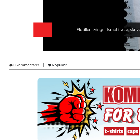
Flotillen tvinger Israel i knæ, skriv
|
0 kommentarer
Populær