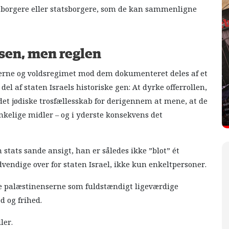
tsborgere eller statsborgere, som de kan sammenligne
lsen, men reglen
nserne og voldsregimet mod dem dokumenteret deles af et
n del af staten Israels historiske gen: At dyrke offerrollen,
det jødiske trosfællesskab for derigennem at mene, at de
tænkelige midler – og i yderste konsekvens det
 stats sande ansigt, han er således ikke ”blot” ét
vendige over for staten Israel, ikke kun enkeltpersoner.
 palæstinenserne som fuldstændigt ligeværdige
 og frihed.
ler.