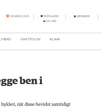
POPULÆRE
ABONNER
SOUNDCLOUD
LOG IND
LFÆRD
GHETTOLOV
KLIMA
egge ben i
hykleri, når disse bevidst samtidigt