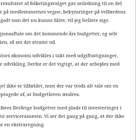
esultatet af folketingsvalget gav anledning til en del
r på medlemmernes vegne, bekymringer på velfærdens
 godt som det nu kunne blive, vil jeg hellere sige.
gionsaftale om det kommende års budgetter, og selv
en, så ser det stramt ud.
ektors økonomi udvikles i takt med udgiftsstigninger,
udvikling. Derfor er det vigtigt, at der arbejdes med
t ikke er tilfældet, men der var trods alt tale om en
 optagede af, at budgetloven ændres.
øres flerårige budgetter med plads til investeringer i
for servicerammen. Vi ser det gang på gang, at der ikke
or en ekstraregning.