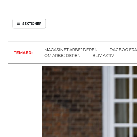
ARBEJDEREN
SOUNDCLOUD
ABONNER
LOG IND
SEKTIONER
MENER
SEKTIONER
FAGLIGT
OM
INDLAND
ARBEJDEREN
MAGASINET ARBEJDEREN
DAGBOG FRA
TEMAER:
UDLAND
OM ARBEJDEREN
BLIV AKTIV
KULTUR
KALENDER
BLOGS
DEBAT
LÆSER
TIL
LÆSER
NAVNE