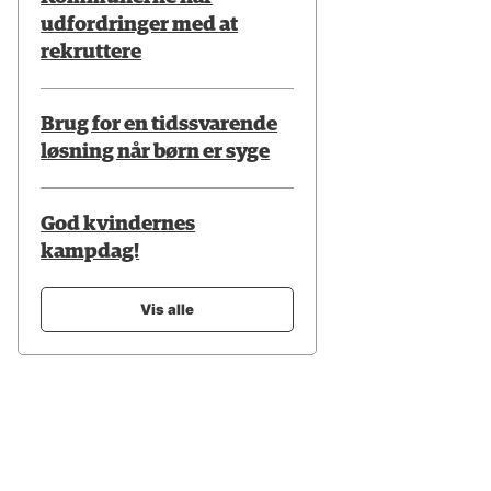
udfordringer med at
rekruttere
Brug for en tidssvarende
løsning når børn er syge
God kvindernes
kampdag!
Vis alle