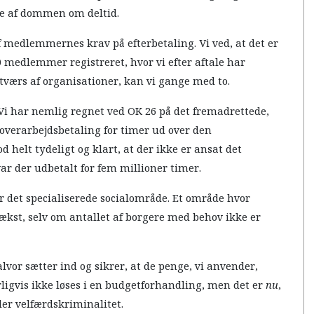
ge af dommen om deltid.
f medlemmernes krav på efterbetaling. Vi ved, at det er
 medlemmer registreret, hvor vi efter aftale har
å tværs af organisationer, kan vi gange med to.
 Vi har nemlig regnet ved OK 26 på det fremadrettede,
 overarbejdsbetaling for timer ud over den
 helt tydeligt og klart, at der ikke er ansat det
var der udbetalt for fem millioner timer.
er det specialiserede socialområde. Et område hvor
vækst, selv om antallet af borgere med behov ikke er
alvor sætter ind og sikrer, at de penge, vi anvender,
urligvis ikke løses i en budgetforhandling, men det er
nu
,
lder velfærdskriminalitet.