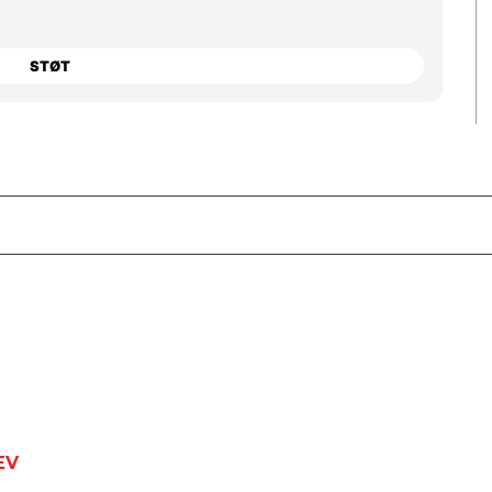
STØT
EV