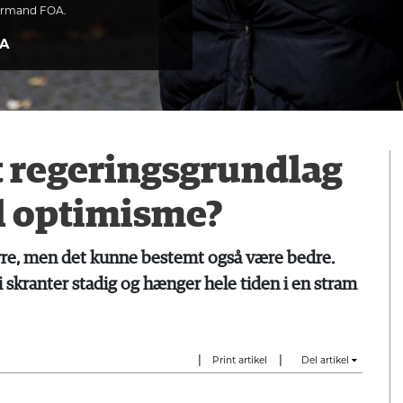
formand FOA.
OA
t regeringsgrundlag
il optimisme?
re, men det kunne bestemt også være bedre.
skranter stadig og hænger hele tiden i en stram
|
|
Print artikel
Del artikel