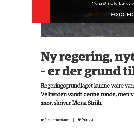
Mona Striib, forbunds
FOTO: F
Ny regering, ny
– er der grund t
Regeringsgrundlaget kunne være vær
Velfærden vandt denne runde, men vi 
snor, skriver Mona Striib.
|
0 kommentarer
Populær