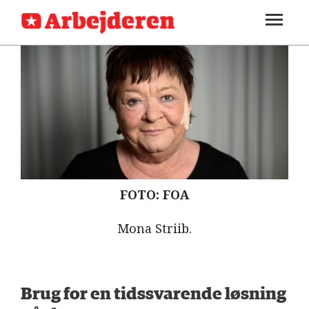
SEKTIONER
ARBEJDEREN
SOUNDCLOUD
LOG IND
ABONNER
MENER
FAGLIGT
INDLAND
UDLAND
FOTO: FOA
KULTUR
Mona Striib.
KALENDER
BLOGS
DEBAT
Brug for en tidssvarende løsning