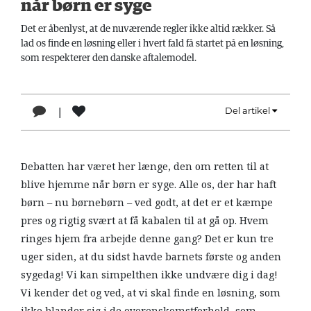
når børn er syge
LÆSER
TIL
Det er åbenlyst, at de nuværende regler ikke altid rækker. Så
LÆSER
lad os finde en løsning eller i hvert fald få startet på en løsning,
som respekterer den danske aftalemodel.
NAVNE
HISTORIE
|
Del artikel
1
TEORI
OM
Debatten har været her længe, den om retten til at
ARBEJDEREN
blive hjemme når børn er syge. Alle os, der har haft
børn – nu børnebørn – ved godt, at det er et kæmpe
pres og rigtig svært at få kabalen til at gå op. Hvem
ringes hjem fra arbejde denne gang? Det er kun tre
uger siden, at du sidst havde barnets første og anden
sygedag! Vi kan simpelthen ikke undvære dig i dag!
Vi kender det og ved, at vi skal finde en løsning, som
ikke blander sig i de overenskomstforhold, som