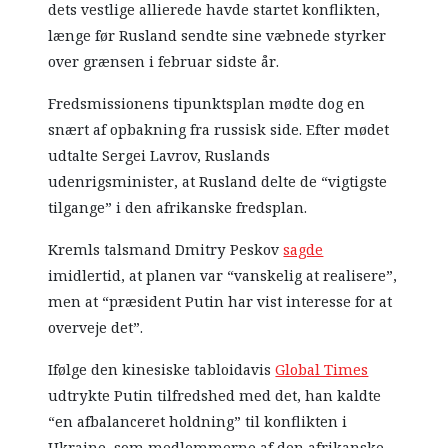
dets vestlige allierede havde startet konflikten,
længe før Rusland sendte sine væbnede styrker
over grænsen i februar sidste år.
Fredsmissionens tipunktsplan mødte dog en
snært af opbakning fra russisk side. Efter mødet
udtalte Sergei Lavrov, Ruslands
udenrigsminister, at Rusland delte de “vigtigste
tilgange” i den afrikanske fredsplan.
Kremls talsmand Dmitry Peskov
sagde
imidlertid, at planen var “vanskelig at realisere”,
men at “præsident Putin har vist interesse for at
overveje det”.
Ifølge den kinesiske tabloidavis
Global Times
udtrykte Putin tilfredshed med det, han kaldte
“en afbalanceret holdning” til konflikten i
Ukraine, som medlemmerne af den afrikanske