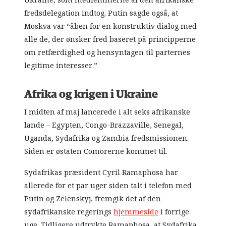
fredsdelegation indtog. Putin sagde også, at
Moskva var “åben for en konstruktiv dialog med
alle de, der ønsker fred baseret på principperne
om retfærdighed og hensyntagen til parternes
legitime interesser.”
Afrika og krigen i Ukraine
I midten af maj lancerede i alt seks afrikanske
lande – Egypten, Congo-Brazzaville, Senegal,
Uganda, Sydafrika og Zambia fredsmissionen.
Siden er østaten Comorerne kommet til.
Sydafrikas præsident Cyril Ramaphosa har
allerede for et par uger siden talt i telefon med
Putin og Zelenskyj, fremgik det af den
sydafrikanske regerings
hjemmeside
i forrige
uge. Tidligere udtrykte Ramaphosa, at Sydafrika