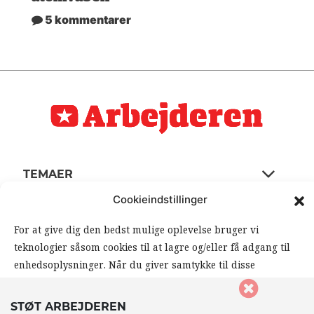
5 kommentarer
TEMAER
Cookieindstillinger
SEKTIONER
For at give dig den bedst mulige oplevelse bruger vi
teknologier såsom cookies til at lagre og/eller få adgang til
KONTAKT
enhedsoplysninger. Når du giver samtykke til disse
teknologier, giver du os mulighed for at behandle data såsom
REDAKTION
din browseradfærd eller unikke ID’er på dette website. Hvis
STØT ARBEJDEREN