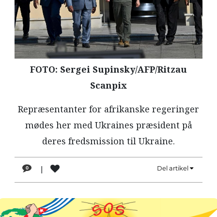
LÆSER
TIL
LÆSER
NAVNE
FOTO: Sergei Supinsky/AFP/Ritzau
HISTORIE
Scanpix
TEORI
OM
Repræsentanter for afrikanske regeringer
ARBEJDEREN
mødes her med Ukraines præsident på
deres fredsmission til Ukraine.
|
Del artikel
0