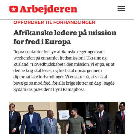
UDLAND
SEKTIONER
OPFORDRER TIL FORHANDLINGER
Afrikanske ledere på mission
ARBEJDEREN
SOUNDCLOUD
LOG IND
ABONNER
MENER
for fred i Europa
FAGLIGT
Repræsentanter for syv afrikanske regeringer var i
weekenden på en samlet fredsmission i Ukraine og
INDLAND
Rusland. "Hovedbudskabet i den mission, vi er på, er, at
denne krig skal løses, og fred skal opnås gennem
UDLAND
diplomatiske forhandlinger. Vi er sikre på, at vi skal
bevæge os mod fred, for alle krige slutter en dag", sagde
KULTUR
Sydafrikas præsident Cyril Ramaphosa.
KALENDER
BLOGS
DEBAT