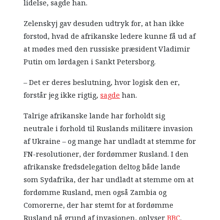
lidelse, sagde han.
Zelenskyj gav desuden udtryk for, at han ikke
forstod, hvad de afrikanske ledere kunne få ud af
at mødes med den russiske præsident Vladimir
Putin om lørdagen i Sankt Petersborg.
– Det er deres beslutning, hvor logisk den er,
forstår jeg ikke rigtig,
sagde
han.
Talrige afrikanske lande har forholdt sig
neutrale i forhold til Ruslands militære invasion
af Ukraine – og mange har undladt at stemme for
FN-resolutioner, der fordømmer Rusland. I den
afrikanske fredsdelegation deltog både lande
som Sydafrika, der har undladt at stemme om at
fordømme Rusland, men også Zambia og
Comorerne, der har stemt for at fordømme
Rusland på grund af invasionen, oplyser
BBC
.