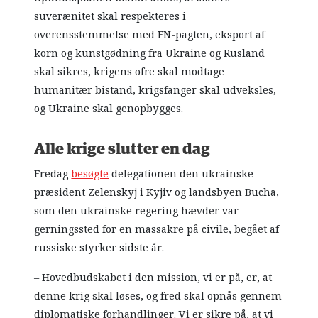
suverænitet skal respekteres i
overensstemmelse med FN-pagten, eksport af
korn og kunstgødning fra Ukraine og Rusland
skal sikres, krigens ofre skal modtage
humanitær bistand, krigsfanger skal udveksles,
og Ukraine skal genopbygges.
Alle krige slutter en dag
Fredag
besøgte
delegationen den ukrainske
præsident Zelenskyj i Kyjiv og landsbyen Bucha,
som den ukrainske regering hævder var
gerningssted for en massakre på civile, begået af
russiske styrker sidste år.
– Hovedbudskabet i den mission, vi er på, er, at
denne krig skal løses, og fred skal opnås gennem
diplomatiske forhandlinger. Vi er sikre på, at vi