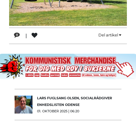
LÆSER
TIL
LÆSER
NAVNE
|
Del artikel
0
HISTORIE
TEORI
OM
ARBEJDEREN
LARS FUGLSANG OLSEN, SOCIALRÅDGIVER
ENHEDSLISTEN ODENSE
01. OKTOBER 2025 | 06:20