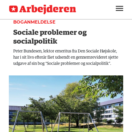
KULTUR
SEKTIONER
BOGANMELDELSE
Sociale problemer og
ARBEJDEREN
SOUNDCLOUD
LOG IND
ABONNER
MENER
socialpolitik
FAGLIGT
Peter Bundesen, lektor emeritus fra Den Sociale Højskole,
har i sit livs efterår fået udsendt en gennemrevideret sjette
INDLAND
udgave af sin bog “Sociale problemer og socialpolitik”.
UDLAND
KULTUR
KALENDER
BLOGS
DEBAT