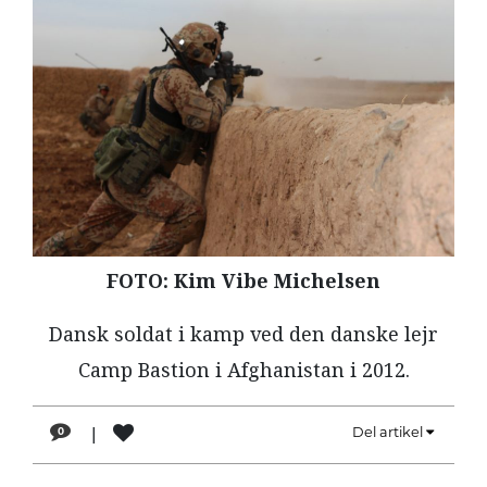
LÆSER
TIL
LÆSER
NAVNE
HISTORIE
TEORI
OM
ARBEJDEREN
FOTO: Kim Vibe Michelsen
Dansk soldat i kamp ved den danske lejr
Camp Bastion i Afghanistan i 2012.
|
Del artikel
0