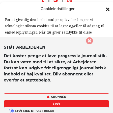
|
|
Cookieindstillinger
For at give dig den bedst mulige oplevelse bruger vi
teknologier såsom cookies til at lagre og/eller få adgang til
enhedsoplysninger. Når du giver samtykke til disse
teknologier, giver du os mulighed for at behandle data såsom
din browseradfærd eller unikke ID’er på dette website. Hvis
© 2026 Arbejderen. Alle rettigheder forbeholdes.
STØT ARBEJDEREN
du ikke giver samtykke eller trækker dit samtykke tilbage,
Det koster penge at lave progressiv journalistik.
kan det påvirke visse funktioner og muligheder på
Du kan være med til at sikre, at Arbejderen
hjemmesiden negativt.
fortsat kan udgive frit tilgængeligt journalistisk
indhold af høj kvalitet. Bliv abonnent eller
overfør et støttebeløb.
Accepter
Afvis
ABONNÉR
STØT
Vis præferencer
STØT MED ET FAST BELØB