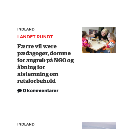
INDLAND
LANDET RUNDT
Færre vil være
pædagoger, domme
for angreb på NGO og
åbning for
afstemning om
retsforbehold
0 kommentarer
INDLAND