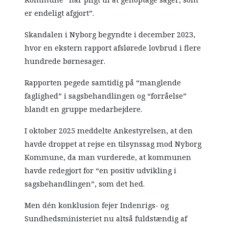
Kommune “har pligt til at genoptage sager, som
er endeligt afgjort”.
Skandalen i Nyborg begyndte i december 2023,
hvor en ekstern rapport afslørede lovbrud i flere
hundrede børnesager.
Rapporten pegede samtidig på “manglende
faglighed” i sagsbehandlingen og “forråelse”
blandt en gruppe medarbejdere.
I oktober 2025 meddelte Ankestyrelsen, at den
havde droppet at rejse en tilsynssag mod Nyborg
Kommune, da man vurderede, at kommunen
havde redegjort for “en positiv udvikling i
sagsbehandlingen”, som det hed.
Men dén konklusion fejer Indenrigs- og
Sundhedsministeriet nu altså fuldstændig af