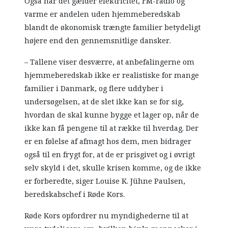
Også når det gælder elektricitet, FM-radio og
varme er andelen uden hjemmeberedskab
blandt de økonomisk trængte familier betydeligt
højere end den gennemsnitlige dansker.
– Tallene viser desværre, at anbefalingerne om
hjemmeberedskab ikke er realistiske for mange
familier i Danmark, og flere uddyber i
undersøgelsen, at de slet ikke kan se for sig,
hvordan de skal kunne bygge et lager op, når de
ikke kan få pengene til at række til hverdag. Der
er en følelse af afmagt hos dem, men bidrager
også til en frygt for, at de er prisgivet og i øvrigt
selv skyld i det, skulle krisen komme, og de ikke
er forberedte, siger Louise K. Jühne Paulsen,
beredskabschef i Røde Kors.
Røde Kors opfordrer nu myndighederne til at