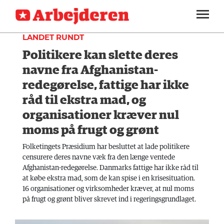
INDLAND
SEKTIONER
LANDET RUNDT
Politikere kan slette deres
ARBEJDEREN
SOUNDCLOUD
LOG IND
ABONNER
MENER
navne fra Afghanistan-
redegørelse, fattige har ikke
FAGLIGT
råd til ekstra mad, og
INDLAND
organisationer kræver nul
moms på frugt og grønt
UDLAND
Folketingets Præsidium har besluttet at lade politikere
KULTUR
censurere deres navne væk fra den længe ventede
Afghanistan-redegørelse. Danmarks fattige har ikke råd til
KALENDER
at købe ekstra mad, som de kan spise i en krisesituation.
16 organisationer og virksomheder kræver, at nul moms
BLOGS
på frugt og grønt bliver skrevet ind i regeringsgrundlaget.
DEBAT