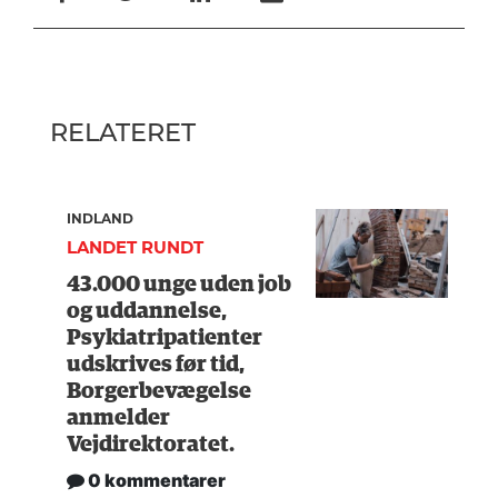
RELATERET
INDLAND
LANDET RUNDT
43.000 unge uden job
og uddannelse,
Psykiatripatienter
udskrives før tid,
Borgerbevægelse
anmelder
Vejdirektoratet.
0 kommentarer