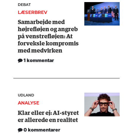
DEBAT
LÆSERBREV
Samarbejde med
højrefløjen og angreb
på venstrefløjen: At
forveksle kompromis
med medvirken
1 kommentar
UDLAND
ANALYSE
Klar eller ej: AI-styret
er allerede en realitet
0 kommentarer