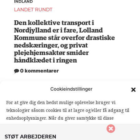
INDLAND
LANDET RUNDT
Den kollektive transport i
Nordjylland er i fare, Lolland
Kommune står overfor drastiske
nedskæringer, og privat
plejehjemsaktør smider
håndklædet i ringen
0 kommentarer
Cookieindstillinger
For at give dig den bedst mulige oplevelse bruger vi
teknologier såsom cookies til at lagre og/eller få adgang til
enhedsoplysninger. Når du giver samtykke til disse
teknologier, giver du os mulighed for at behandle data såsom
din browseradfærd eller unikke ID’er på dette website. Hvis
STØT ARBEJDEREN