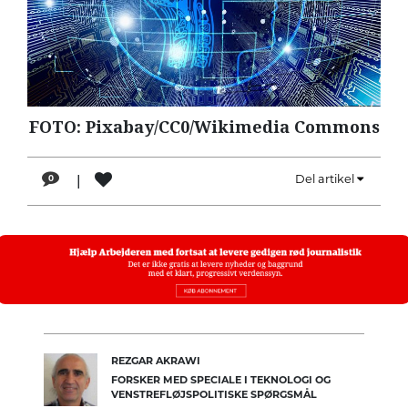
LÆSER
TIL
LÆSER
NAVNE
FOTO: Pixabay/CC0/Wikimedia Commons
HISTORIE
TEORI
|
Del artikel
0
OM
ARBEJDEREN
REZGAR AKRAWI
FORSKER MED SPECIALE I TEKNOLOGI OG
VENSTREFLØJSPOLITISKE SPØRGSMÅL