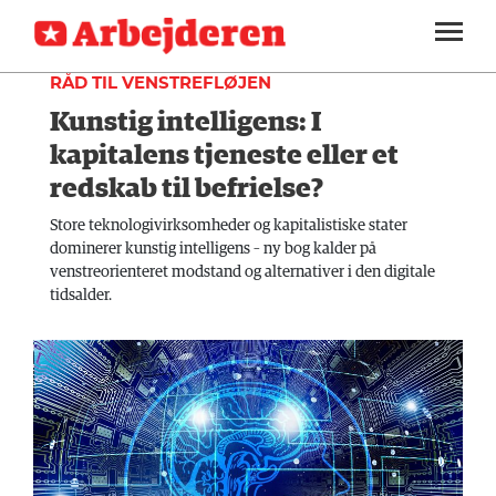
INDLAND
SEKTIONER
RÅD TIL VENSTREFLØJEN
Kunstig intelligens: I
ARBEJDEREN
SOUNDCLOUD
LOG IND
ABONNER
MENER
kapitalens tjeneste eller et
redskab til befrielse?
FAGLIGT
Store teknologivirksomheder og kapitalistiske stater
INDLAND
dominerer kunstig intelligens – ny bog kalder på
venstreorienteret modstand og alternativer i den digitale
UDLAND
tidsalder.
KULTUR
KALENDER
BLOGS
DEBAT