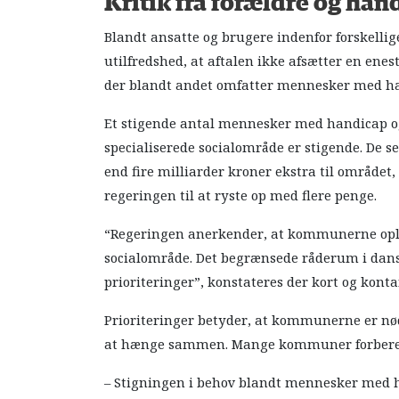
Kritik fra forældre og ha
Blandt ansatte og brugere indenfor forskelli
utilfredshed, at aftalen ikke afsætter en enes
der blandt andet omfatter mennesker med han
Et stigende antal mennesker med handicap og p
specialiserede socialområde er stigende. De
end fire milliarder kroner ekstra til området,
regeringen til at ryste op med flere penge.
“Regeringen anerkender, at kommunerne oplev
socialområde. Det begrænsede råderum i dan
prioriteringer”, konstateres der kort og kont
Prioriteringer betyder, at kommunerne er nødt
at hænge sammen. Mange kommuner forbered
– Stigningen i behov blandt mennesker med ha