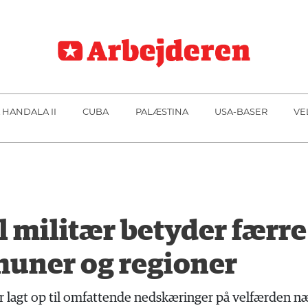
 HANDALA II
CUBA
PALÆSTINA
USA-BASER
VE
l militær betyder færre
muner og regioner
lagt op til omfattende nedskæringer på velfærden næst