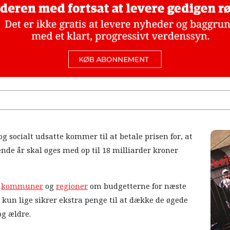
 socialt udsatte kommer til at betale prisen for, at
de år skal øges med op til 18 milliarder kroner
d
kommuner
og
regioner
om budgetterne for næste
 kun lige sikrer ekstra penge til at dække de øgede
og ældre.