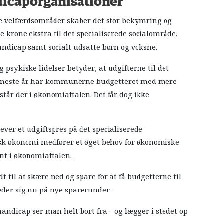
ndicaporganisationer
ge velfærdsområder skaber det stor bekymring og
te krone ekstra til det specialiserede socialområde,
dicap samt socialt udsatte børn og voksne.
sykiske lidelser betyder, at udgifterne til det
 seneste år har kommunerne budgetteret med mere
 står der i økonomiaftalen. Det får dog ikke
er et udgiftspres på det specialiserede
sk økonomi medfører et øget behov for økonomiske
ant i økonomiaftalen.
 til at skære ned og spare for at få budgetterne til
er sig nu på nye sparerunder.
ndicap ser man helt bort fra – og lægger i stedet op