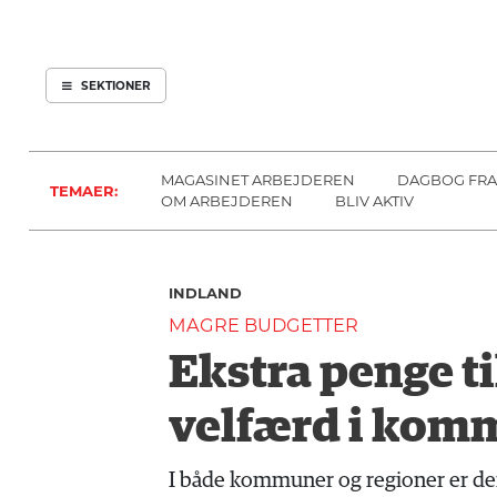
ARBEJDEREN
SOUNDCLOUD
ABONNER
LOG IND
SEKTIONER
MENER
SEKTIONER
FAGLIGT
OM
INDLAND
ARBEJDEREN
MAGASINET ARBEJDEREN
DAGBOG FRA
TEMAER:
UDLAND
OM ARBEJDEREN
BLIV AKTIV
KULTUR
KALENDER
INDLAND
BLOGS
MAGRE BUDGETTER
DEBAT
Ekstra penge ti
LÆSER
TIL
velfærd i kom
LÆSER
NAVNE
I både kommuner og regioner er der 