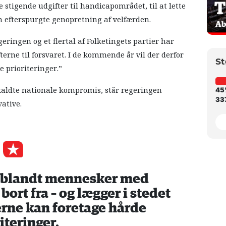
 stigende udgifter til handicapområdet, til at lette
n efterspurgte genopretning af velfærden.
geringen og et flertal af Folketingets partier har
fterne til forsvaret. I de kommende år vil der derfor
St
 prioriteringer.”
åkaldte nationale kompromis, står regeringen
45
337
ative.
v blandt mennesker med
ort fra – og lægger i stedet
erne kan foretage hårde
iteringer.