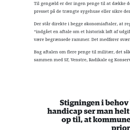
Til gengæld er der ingen penge til at dække de
presset på de trængte sygehuse eller sikre de
Der står direkte i begge økonomiaftaler, at re
“indgået en aftale om et historisk løft af udgi
være begrænsede rammer. Det medfører svære
Bag aftalen om flere penge til militær, det s
sammen med SF, Venstre, Radikale og Konserv
Stigningen i beho
handicap ser man helt b
op til, at kommun
prior