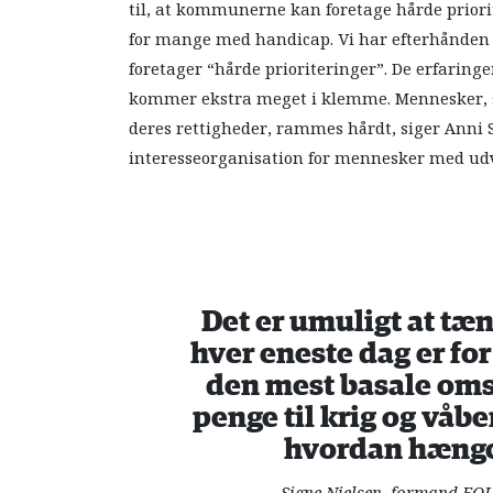
til, at kommunerne kan foretage hårde priorit
for mange med handicap. Vi har efterhånde
foretager “hårde prioriteringer”. De erfaringe
kommer ekstra meget i klemme. Mennesker, som
deres rettigheder, rammes hårdt, siger Anni 
interesseorganisation for mennesker med udv
Det er umuligt at tæn
hver eneste dag er for
den mest basale oms
penge til krig og våbe
hvordan hænge
Signe Nielsen, formand FO