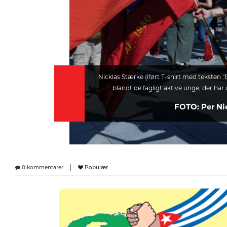
Nicklas Stærke (iført T-shirt med teksten "
blandt de fagligt aktive unge, der har
FOTO: Per Ni
|
0 kommentarer
Populær