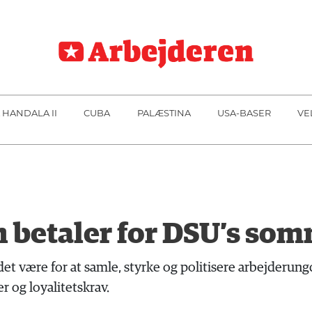
 HANDALA II
CUBA
PALÆSTINA
USA-BASER
VE
betaler for DSU’s som
det være for at samle, styrke og politisere arbejderu
r og loyalitetskrav.