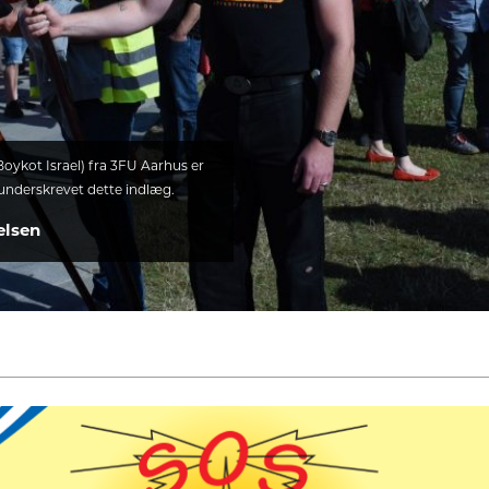
Boykot Israel) fra 3FU Aarhus er
 underskrevet dette indlæg.
elsen