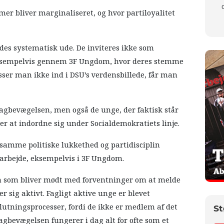
mer bliver marginaliseret, og hvor partiloyalitet
es systematisk ude. De inviteres ikke som
eksempelvis gennem 3F Ungdom, hvor deres stemme
Passer man ikke ind i DSU’s verdensbillede, får man
agbevægelsen, men også de unge, der faktisk står
er at indordne sig under Socialdemokratiets linje.
 samme politiske lukkethed og partidisciplin
arbejde, eksempelvis i 3F Ungdom.
n som bliver mødt med forventninger om at melde
rer sig aktivt. Fagligt aktive unge er blevet
lutningsprocesser, fordi de ikke er medlem af det
St
 Fagbevægelsen fungerer i dag alt for ofte som et