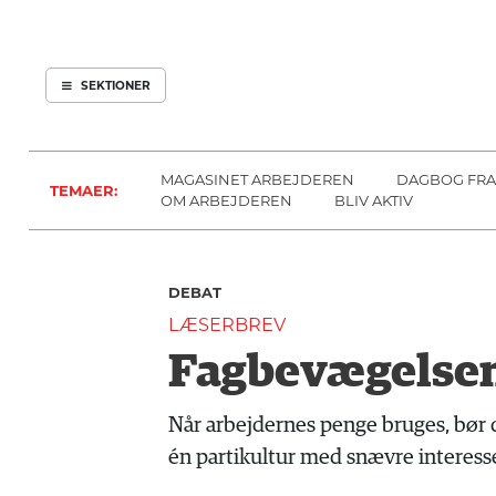
ARBEJDEREN
SOUNDCLOUD
ABONNER
LOG IND
SEKTIONER
MENER
SEKTIONER
FAGLIGT
OM
INDLAND
ARBEJDEREN
MAGASINET ARBEJDEREN
DAGBOG FRA
TEMAER:
UDLAND
OM ARBEJDEREN
BLIV AKTIV
KULTUR
KALENDER
DEBAT
BLOGS
LÆSERBREV
DEBAT
Fagbevægelsen 
LÆSER
TIL
Når arbejdernes penge bruges, bør 
LÆSER
én partikultur med snævre interesse
NAVNE