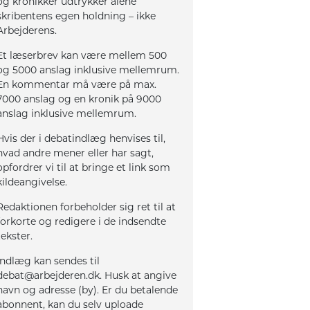
og kronikker udtrykker alene
skribentens egen holdning – ikke
Arbejderens.
Et læserbrev kan være mellem 500
og 5000 anslag inklusive mellemrum.
En kommentar må være på max.
7000 anslag og en kronik på 9000
anslag inklusive mellemrum.
Hvis der i debatindlæg henvises til,
hvad andre mener eller har sagt,
opfordrer vi til at bringe et link som
kildeangivelse.
Redaktionen forbeholder sig ret til at
forkorte og redigere i de indsendte
tekster.
Indlæg kan sendes til
debat@arbejderen.dk. Husk at angive
navn og adresse (by). Er du betalende
abonnent, kan du selv uploade