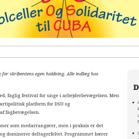
k for skribentens egen holdning. Alle indlæg hos
D
d, faglig festival for unge i arbejderbevægelsen. Men
partipolitisk platform for DSU og
 af fagbevægelsen.
tioner som medarrangører, men i praksis er det
n og dominerer deltagerfeltet. Programmet bærer