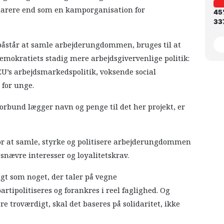
snarere end som en kamporganisation for
45
337
m påstår at samle arbejderungdommen, bruges til at
emokratiets stadig mere arbejdsgivervenlige politik:
EU’s arbejdsmarkedspolitik, voksende social
 for unge.
rbund lægger navn og penge til det her projekt, er
or at samle, styrke og politisere arbejderungdommen
snævre interesser og loyalitetskrav.
gt som noget, der taler på vegne
tipolitiseres og forankres i reel faglighed. Og
troværdigt, skal det baseres på solidaritet, ikke