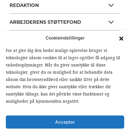
REDAKTION
ARBEJDERENS STØTTEFOND
Cookieindstillinger
ANSVARSHAVENDE REDAKTØR
For at give dig den bedst mulige oplevelse bruger vi
teknologier såsom cookies til at lagre og/eller få adgang til
OM ARBEJDEREN
enhedsoplysninger. Når du giver samtykke til disse
teknologier, giver du os mulighed for at behandle data
RSS FEEDS
SOUNDCLOUD
såsom din browseradfærd eller unikke ID’er på dette
website. Hvis du ikke giver samtykke eller trækker dit
samtykke tilbage, kan det påvirke visse funktioner og
FØLG ARBEJDEREN
muligheder på hjemmesiden negativt.
|
|
Accepter