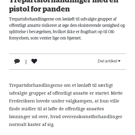
Trepartsforhandlinger med en
LÆSER
pistol for panden
TIL
LÆSER
Trepartsforhandlingerne om lønløft til udvalgte grupper af
offentligt ansatte risikerer at øge den eksisterende uenighed og
NAVNE
splittelse i bevægelsen, hvilket ikke er frugtbart op til OK-
fornyelsen, som venter lige om hjørnet.
HISTORIE
TEORI
|
Del artikel
1
OM
ARBEJDEREN
Trepartsforhandlingerne om et lønløft til særligt
udvalgte grupper af offentligt ansatte er startet. Mette
Frederiksen lovede under valgkampen, at hun ville
finde midler til at løfte de offentlige ansattes
lønninger ud over, hvad overenskomstforhandlinger
normalt kaster af sig.