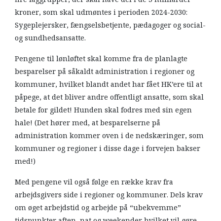
kroner, som skal udmøntes i perioden 2024-2030:
Sygeplejersker, fængselsbetjente, pædagoger og social-
og sundhedsansatte.
Pengene til lønløftet skal komme fra de planlagte
besparelser på såkaldt administration i regioner og
kommuner, hvilket blandt andet har fået HK’ere til at
påpege, at det bliver andre offentligt ansatte, som skal
betale for gildet! Hunden skal fodres med sin egen
hale! (Det hører med, at besparelserne på
administration kommer oven i de nedskæringer, som
kommuner og regioner i disse dage i forvejen bakser
med!)
Med pengene vil også følge en række krav fra
arbejdsgivers side i regioner og kommuner. Dels krav
om øget arbejdstid og arbejde på “ubekvemme”
tidspunkter aften, nat og weekender hvilket vil gøre