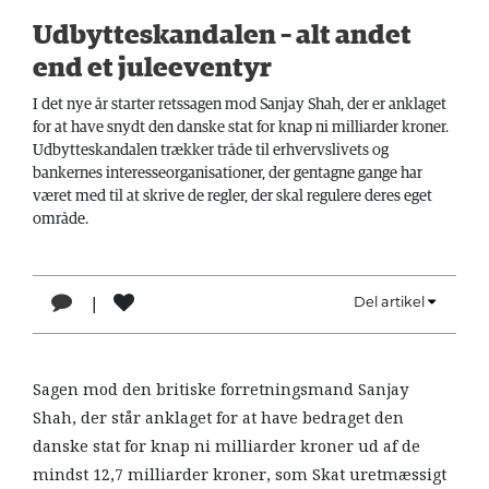
LÆSER
Udbytteskandalen – alt andet
TIL
end et juleeventyr
LÆSER
I det nye år starter retssagen mod Sanjay Shah, der er anklaget
NAVNE
for at have snydt den danske stat for knap ni milliarder kroner.
Udbytteskandalen trækker tråde til erhvervslivets og
HISTORIE
bankernes interesseorganisationer, der gentagne gange har
været med til at skrive de regler, der skal regulere deres eget
TEORI
område.
OM
ARBEJDEREN
|
Del artikel
1
Sagen mod den britiske forretningsmand Sanjay
Shah, der står anklaget for at have bedraget den
danske stat for knap ni milliarder kroner ud af de
mindst 12,7 milliarder kroner, som Skat uretmæssigt