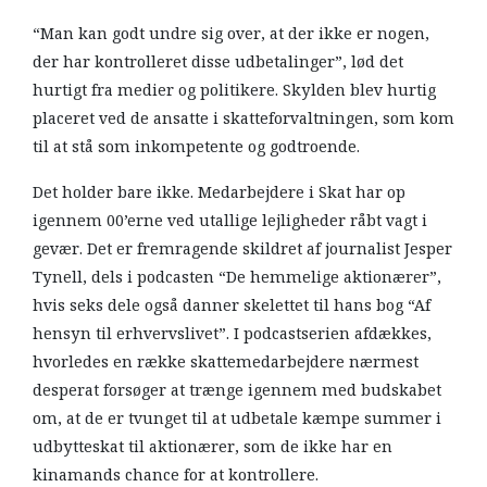
“Man kan godt undre sig over, at der ikke er nogen,
der har kontrolleret disse udbetalinger”, lød det
hurtigt fra medier og politikere. Skylden blev hurtig
placeret ved de ansatte i skatteforvaltningen, som kom
til at stå som inkompetente og godtroende.
Det holder bare ikke. Medarbejdere i Skat har op
igennem 00’erne ved utallige lejligheder råbt vagt i
gevær. Det er fremragende skildret af journalist Jesper
Tynell, dels i podcasten “De hemmelige aktionærer”,
hvis seks dele også danner skelettet til hans bog “Af
hensyn til erhvervslivet”. I podcastserien afdækkes,
hvorledes en række skattemedarbejdere nærmest
desperat forsøger at trænge igennem med budskabet
om, at de er tvunget til at udbetale kæmpe summer i
udbytteskat til aktionærer, som de ikke har en
kinamands chance for at kontrollere.