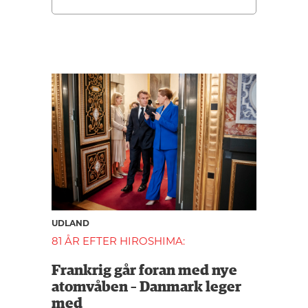
UDLAND
81 ÅR EFTER HIROSHIMA:
Frankrig går foran med nye
atomvåben – Danmark leger
med