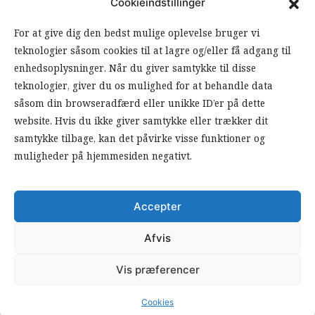
Cookieindstillinger
ANSVARSHAVENDE REDAKTØR
For at give dig den bedst mulige oplevelse bruger vi
teknologier såsom cookies til at lagre og/eller få adgang til
OM ARBEJDEREN
enhedsoplysninger. Når du giver samtykke til disse
teknologier, giver du os mulighed for at behandle data
RSS FEEDS
SOUNDCLOUD
såsom din browseradfærd eller unikke ID’er på dette
website. Hvis du ikke giver samtykke eller trækker dit
samtykke tilbage, kan det påvirke visse funktioner og
FØLG ARBEJDEREN
muligheder på hjemmesiden negativt.
|
|
Accepter
Afvis
Vis præferencer
© 2026 Arbejderen. Alle rettigheder forbeholdes.
Cookies