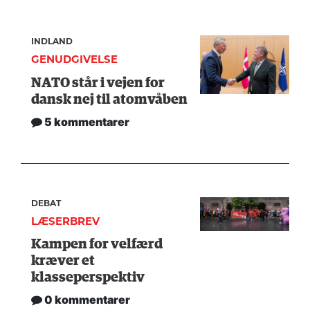
INDLAND
GENUDGIVELSE
NATO står i vejen for
dansk nej til atomvåben
5 kommentarer
DEBAT
LÆSERBREV
Kampen for velfærd
kræver et
klasseperspektiv
0 kommentarer