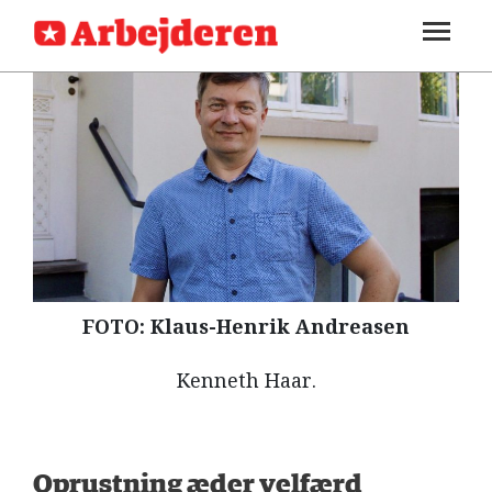
SEKTIONER
ARBEJDEREN
SOUNDCLOUD
LOG IND
ABONNER
MENER
FAGLIGT
INDLAND
UDLAND
FOTO: Klaus-Henrik Andreasen
KULTUR
KALENDER
Kenneth Haar.
BLOGS
DEBAT
Oprustning æder velfærd