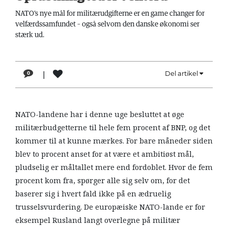
LÆSER
NATO's nye mål for militærudgifterne er en game changer for
TIL
velfærdssamfundet – også selvom den danske økonomi ser
LÆSER
stærk ud.
NAVNE
|
Del artikel
0
HISTORIE
TEORI
OM
NATO-landene har i denne uge besluttet at øge
ARBEJDEREN
militærbudgetterne til hele fem procent af BNP, og det
kommer til at kunne mærkes. For bare måneder siden
blev to procent anset for at være et ambitiøst mål,
pludselig er måltallet mere end fordoblet. Hvor de fem
procent kom fra, spørger alle sig selv om, for det
baserer sig i hvert fald ikke på en ædruelig
trusselsvurdering. De europæiske NATO-lande er for
eksempel Rusland langt overlegne på militær