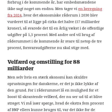
forbrug i de kommende år, har embedsmændene
ikke sagt noget om endnu. Men tager vi
en beregning
fra 2024
, hvor det økonomiske råderum i 2030 blev
vurderet til at ligge på cirka det halve (57 milliarder
kroner), så svarede det til en årlig vækst i de offentlige
udgifter på 1,5 procent. Med andre ord vil brug af
råderummet i de kommende år svare til netop de tre
procent, forsvarsudgifterne nu skal stige med.
Velfærd og omstilling for 88
milliarder
Men selv hvis en stærk økonomi kan skuldre
oprustningen for danskerne, er det jo ikke lykke af
den grund. For i råderummet lå en mulighed for et
boost til skrantende velfærd, der nu ser ud til at blive
strøget. Vi må især spørge, hvad de ekstra fem procent
af BNP ellers kunne bruges til, var det ikke for de