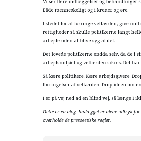
Vi ser flere indlæggelser og behandlinger so
Både menneskeligt og i kroner og øre.
I stedet for at forringe velfærden, give mi
rettigheder så skulle politikerne langt hell
arbejde uden at blive syg af det.
Det lovede politikerne endda selv, da de i s
arbejdsmiljøet og velfærden sikres. Det har v
Så kære politikere. Kære arbejdsgivere. Dro
forringelser af velfærden. Drop ideen om e
I er på vej ned ad en blind vej, så længe I i
Dette er en blog. Indlægget er alene udtryk fo
overholde de presseetiske regler.