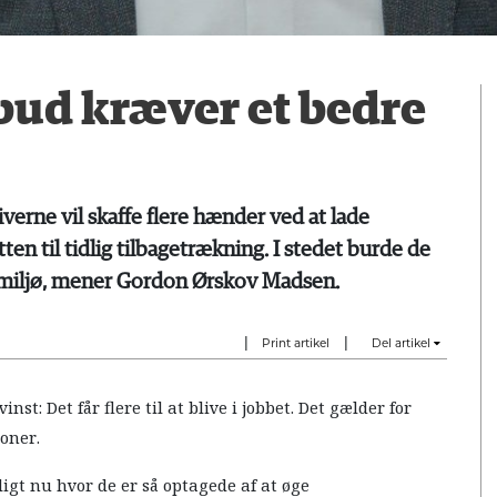
bud kræver et bedre
iverne vil skaffe flere hænder ved at lade
ten til tidlig tilbagetrækning. I stedet burde de
jdsmiljø, mener Gordon Ørskov Madsen.
|
|
Print artikel
Del artikel
st: Det får flere til at blive i jobbet. Det gælder for
oner.
rligt nu hvor de er så optagede af at øge