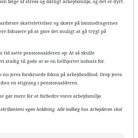
m følge af stress og dårligt arbejdsmiljø, og det er dyrt.
lliardstore skattelettelser og skære på lønmodtagernes
ere fokusere på at gøre det muligt at gå trygt på
in tid satte pensionsalderen op: At så skulle
i stadig til gode at se en helhjertet indsats for.
p nu jeres forskruede fokus på arbejdsudbud. Drop jeres
ndnu en stigning i pensionsalderen.
kke gør mere for at forbedre vores arbejdsmiljø.
r skribentens egen holdning. Alle indlæg hos Arbejderen skal