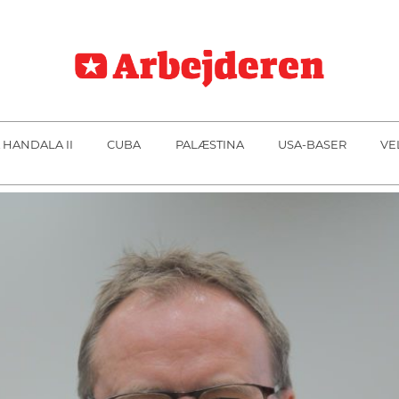
 HANDALA II
CUBA
PALÆSTINA
USA-BASER
VE