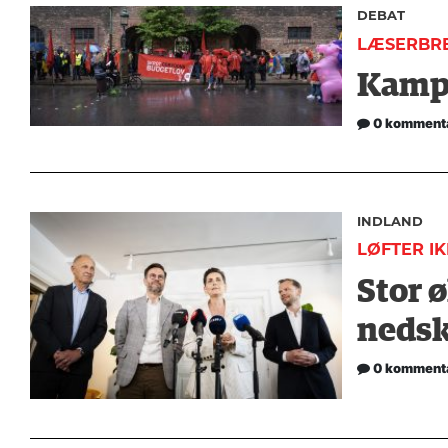
DEBAT
LÆSERBR
Kampe
0 komment
INDLAND
LØFTER I
Stor 
nedsk
0 komment