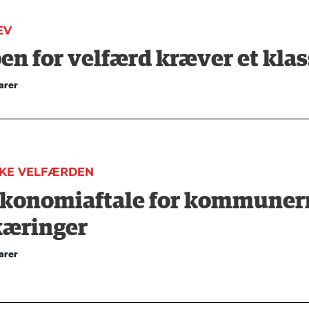
EV
n for velfærd kræver et kla
arer
KKE VELFÆRDEN
økonomiaftale for kommuner
æringer
arer