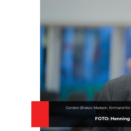
HISTORIE
TEORI
Gordon Ørskov Madsen, formand for
FOTO: Henning