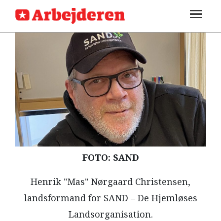
SEKTIONER
ARBEJDEREN
SOUNDCLOUD
LOG IND
ABONNER
MENER
FAGLIGT
INDLAND
UDLAND
KULTUR
FOTO: SAND
KALENDER
Henrik "Mas" Nørgaard Christensen,
BLOGS
landsformand for SAND – De Hjemløses
DEBAT
Landsorganisation.