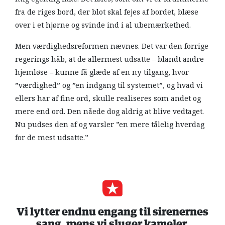
fra de riges bord, der blot skal fejes af bordet, blæse
over i et hjørne og svinde ind i al ubemærkethed.
Men værdighedsreformen nævnes. Det var den forrige
regerings håb, at de allermest udsatte – blandt andre
hjemløse – kunne få glæde af en ny tilgang, hvor
”værdighed” og ”en indgang til systemet”, og hvad vi
ellers har af fine ord, skulle realiseres som andet og
mere end ord. Den nåede dog aldrig at blive vedtaget.
Nu pudses den af og varsler ”en mere tålelig hverdag
for de mest udsatte.”
Vi lytter endnu engang til sirenernes
sang, mens vi sluger kameler.