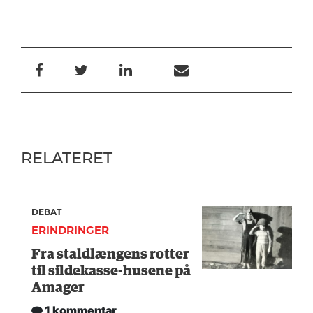
RELATERET
DEBAT
ERINDRINGER
Fra staldlængens rotter
til sildekasse-husene på
Amager
1 kommentar