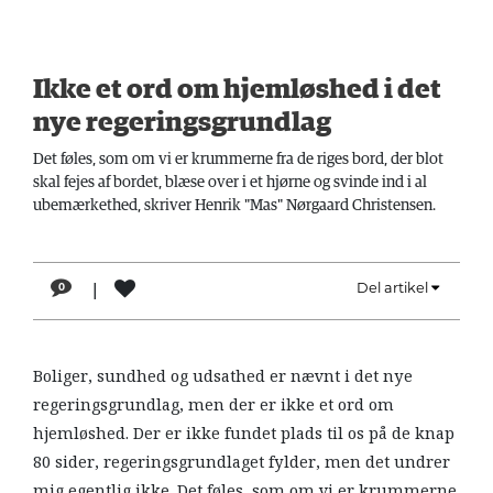
LÆSER
TIL
LÆSER
Ikke et ord om hjemløshed i det
NAVNE
nye regeringsgrundlag
Det føles, som om vi er krummerne fra de riges bord, der blot
HISTORIE
skal fejes af bordet, blæse over i et hjørne og svinde ind i al
TEORI
ubemærkethed, skriver Henrik "Mas" Nørgaard Christensen.
OM
ARBEJDEREN
|
Del artikel
0
Boliger, sundhed og udsathed er nævnt i det nye
regeringsgrundlag, men der er ikke et ord om
hjemløshed. Der er ikke fundet plads til os på de knap
80 sider, regeringsgrundlaget fylder, men det undrer
mig egentlig ikke. Det føles, som om vi er krummerne