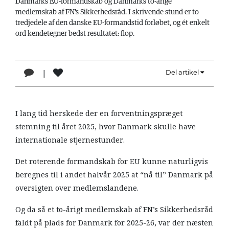
Danmarks EU-formandskab og Danmarks to-årige
LÆSER
medlemskab af FN's Sikkerhedsråd. I skrivende stund er to
TIL
tredjedele af den danske EU-formandstid forløbet, og ét enkelt
LÆSER
ord kendetegner bedst resultatet: flop.
NAVNE
|
Del artikel
HISTORIE
1
TEORI
I lang tid herskede der en forventningspræget
OM
stemning til året 2025, hvor Danmark skulle have
ARBEJDEREN
internationale stjernestunder.
Det roterende formandskab for EU kunne naturligvis
beregnes til i andet halvår 2025 at “nå til” Danmark på
oversigten over medlemslandene.
Og da så et to-årigt medlemskab af FN’s Sikkerhedsråd
faldt på plads for Danmark for 2025-26, var der næsten