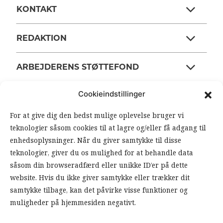
KONTAKT
REDAKTION
ARBEJDERENS STØTTEFOND
Cookieindstillinger
ANSVARSHAVENDE REDAKTØR
For at give dig den bedst mulige oplevelse bruger vi
teknologier såsom cookies til at lagre og/eller få adgang til
OM ARBEJDEREN
enhedsoplysninger. Når du giver samtykke til disse
teknologier, giver du os mulighed for at behandle data
RSS FEEDS
SOUNDCLOUD
såsom din browseradfærd eller unikke ID’er på dette
website. Hvis du ikke giver samtykke eller trækker dit
samtykke tilbage, kan det påvirke visse funktioner og
FØLG ARBEJDEREN
muligheder på hjemmesiden negativt.
|
|