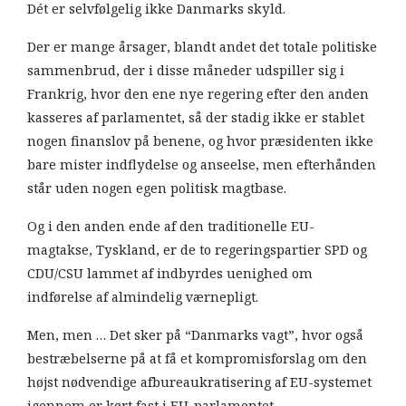
Dét er selvfølgelig ikke Danmarks skyld.
Der er mange årsager, blandt andet det totale politiske
sammenbrud, der i disse måneder udspiller sig i
Frankrig, hvor den ene nye regering efter den anden
kasseres af parlamentet, så der stadig ikke er stablet
nogen finanslov på benene, og hvor præsidenten ikke
bare mister indflydelse og anseelse, men efterhånden
står uden nogen egen politisk magtbase.
Og i den anden ende af den traditionelle EU-
magtakse, Tyskland, er de to regeringspartier SPD og
CDU/CSU lammet af indbyrdes uenighed om
indførelse af almindelig værnepligt.
Men, men … Det sker på “Danmarks vagt”, hvor også
bestræbelserne på at få et kompromisforslag om den
højst nødvendige afbureaukratisering af EU-systemet
igennem er kørt fast i EU-parlamentet.