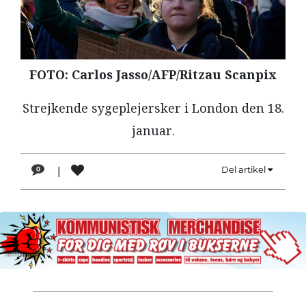
LÆSER
TIL
LÆSER
FOTO: Carlos Jasso/AFP/Ritzau Scanpix
NAVNE
HISTORIE
Strejkende sygeplejersker i London den 18.
januar.
TEORI
OM
ARBEJDEREN
|
Del artikel
0