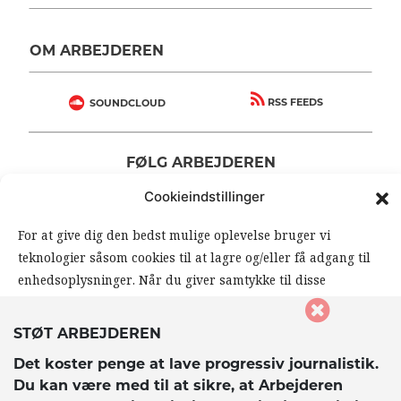
OM ARBEJDEREN
RSS FEEDS
SOUNDCLOUD
FØLG ARBEJDEREN
|
|
Cookieindstillinger
For at give dig den bedst mulige oplevelse bruger vi
teknologier såsom cookies til at lagre og/eller få adgang til
enhedsoplysninger. Når du giver samtykke til disse
teknologier, giver du os mulighed for at behandle data såsom
din browseradfærd eller unikke ID’er på dette website. Hvis
STØT ARBEJDEREN
du ikke giver samtykke eller trækker dit samtykke tilbage,
© 2026 Arbejderen. Alle rettigheder forbeholdes.
Det koster penge at lave progressiv journalistik.
kan det påvirke visse funktioner og muligheder på
Du kan være med til at sikre, at Arbejderen
hjemmesiden negativt.