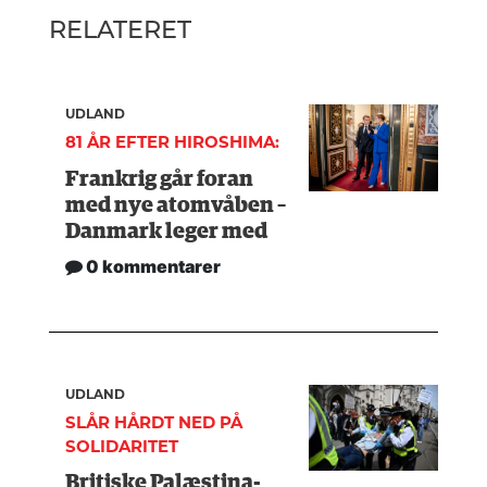
RELATERET
UDLAND
81 ÅR EFTER HIROSHIMA:
Frankrig går foran
med nye atomvåben –
Danmark leger med
0 kommentarer
UDLAND
SLÅR HÅRDT NED PÅ
SOLIDARITET
Britiske Palæstina-