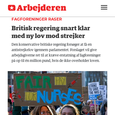
UDLAND
SEKTIONER
FAGFORENINGER RASER
Britisk regering snart klar
ARBEJDEREN
SOUNDCLOUD
LOG IND
ABONNER
MENER
med ny lov mod strejker
FAGLIGT
Den konservative britiske regering forsøger at få en
antistrejkelov igennem parlamentet. Forslaget vil give
INDLAND
arbejdsgiverne ret til at kræve erstatning af fagforeninger
på op til én million pund, hvis de ikke overholder loven.
UDLAND
KULTUR
KALENDER
BLOGS
DEBAT