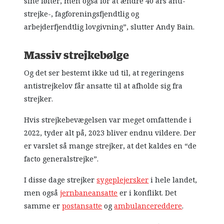
sine løfter, men også for at ændre 40 års anti-
strejke-, fagforeningsfjendtlig og
arbejderfjendtlig lovgivning”, slutter Andy Bain.
Massiv strejkebølge
Og det ser bestemt ikke ud til, at regeringens
antistrejkelov får ansatte til at afholde sig fra
strejker.
Hvis strejkebevægelsen var meget omfattende i
2022, tyder alt på, 2023 bliver endnu vildere. Der
er varslet så mange strejker, at det kaldes en “de
facto generalstrejke”.
I disse dage strejker
sygeplejersker
i hele landet,
men også
jernbaneansatte
er i konflikt. Det
samme er
postansatte
og
ambulancereddere
.