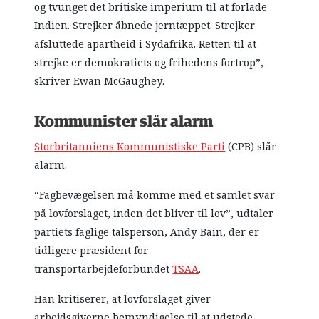
og tvunget det britiske imperium til at forlade
Indien. Strejker åbnede jerntæppet. Strejker
afsluttede apartheid i Sydafrika. Retten til at
strejke er demokratiets og frihedens fortrop”,
skriver Ewan McGaughey.
Kommunister slår alarm
Storbritanniens Kommunistiske Parti
(CPB) slår
alarm.
“Fagbevægelsen må komme med et samlet svar
på lovforslaget, inden det bliver til lov”, udtaler
partiets faglige talsperson, Andy Bain, der er
tidligere præsident for
transportarbejdeforbundet
TSAA
.
Han kritiserer, at lovforslaget giver
arbejdsgiverne bemyndigelse til at udstede