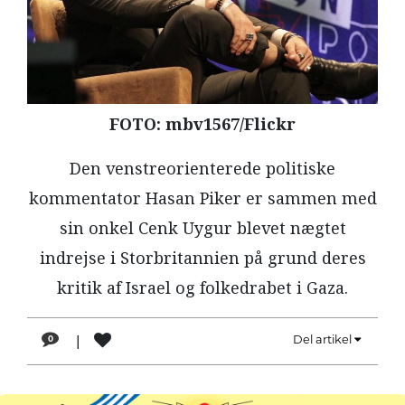
LÆSER
TIL
LÆSER
NAVNE
FOTO: mbv1567/Flickr
HISTORIE
Den venstreorienterede politiske
TEORI
kommentator Hasan Piker er sammen med
OM
ARBEJDEREN
sin onkel Cenk Uygur blevet nægtet
indrejse i Storbritannien på grund deres
kritik af Israel og folkedrabet i Gaza.
|
Del artikel
0