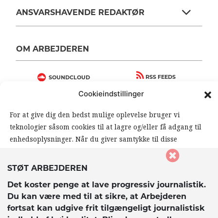
ANSVARSHAVENDE REDAKTØR
OM ARBEJDEREN
RSS FEEDS
SOUNDCLOUD
Cookieindstillinger
FØLG ARBEJDEREN
For at give dig den bedst mulige oplevelse bruger vi
|
|
teknologier såsom cookies til at lagre og/eller få adgang til
enhedsoplysninger. Når du giver samtykke til disse
teknologier, giver du os mulighed for at behandle data såsom
din browseradfærd eller unikke ID’er på dette website. Hvis
STØT ARBEJDEREN
du ikke giver samtykke eller trækker dit samtykke tilbage,
Det koster penge at lave progressiv journalistik.
kan det påvirke visse funktioner og muligheder på
Du kan være med til at sikre, at Arbejderen
hjemmesiden negativt.
fortsat kan udgive frit tilgængeligt journalistisk
© 2026 Arbejderen. Alle rettigheder forbeholdes.