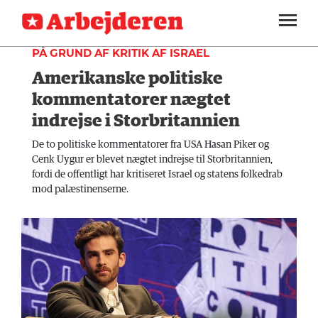
UDLAND
SEKTIONER
PÅ GRUND AF KRITIK AF ISRAEL
Amerikanske politiske
ARBEJDEREN
SOUNDCLOUD
LOG IND
ABONNER
MENER
kommentatorer nægtet
indrejse i Storbritannien
FAGLIGT
De to politiske kommentatorer fra USA Hasan Piker og
INDLAND
Cenk Uygur er blevet nægtet indrejse til Storbritannien,
fordi de offentligt har kritiseret Israel og statens folkedrab
UDLAND
mod palæstinenserne.
KULTUR
KALENDER
BLOGS
DEBAT