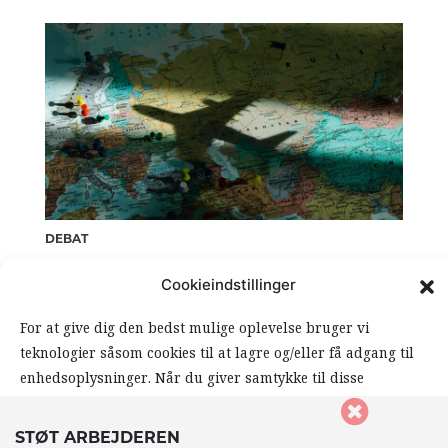
DEBAT
LÆSERBREV
Cookieindstillinger
Atomparaplyen og Nordens
For at give dig den bedst mulige oplevelse bruger vi
frontlinje
teknologier såsom cookies til at lagre og/eller få adgang til
0 kommentarer
enhedsoplysninger. Når du giver samtykke til disse
teknologier, giver du os mulighed for at behandle data såsom
din browseradfærd eller unikke ID’er på dette website. Hvis
STØT ARBEJDEREN