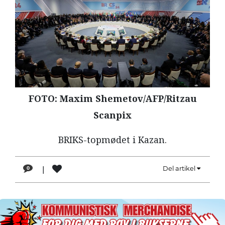
LÆSER
TIL
LÆSER
NAVNE
HISTORIE
TEORI
FOTO: Maxim Shemetov/AFP/Ritzau
OM
Scanpix
ARBEJDEREN
BRIKS-topmødet i Kazan.
|
Del artikel
0