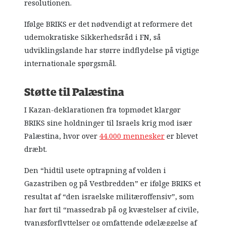
resolutionen.
Ifølge BRIKS er det nødvendigt at reformere det
udemokratiske Sikkerhedsråd i FN, så
udviklingslande har større indflydelse på vigtige
internationale spørgsmål.
Støtte til Palæstina
I Kazan-deklarationen fra topmødet klargør
BRIKS sine holdninger til Israels krig mod især
Palæstina, hvor over
44.000 mennesker
er blevet
dræbt.
Den “hidtil usete optrapning af volden i
Gazastriben og på Vestbredden” er ifølge BRIKS et
resultat af “den israelske militæroffensiv”, som
har ført til “massedrab på og kvæstelser af civile,
tvangsforflyttelser og omfattende ødelæggelse af