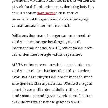
præsident Vladimir Putin det klart, at verden bør
gå væk fra dollardominansen, der i dag betyder,
at USA’s dollar
dominerer
udenlandske
reservebeholdninger, handelsfakturering og
valutatransaktioner internationalt.
Dollarens dominans hænger sammen med, at
verdens mest brugte betalingssystem til
international handel, SWIFT, hviler på dollaren,
der er den mest brugte valuta i systemet.
At USA er herre over en valuta, der dominerer
verdensmarkedet, har ført til en ulige verden,
hvor USA har udnyttet dollardominansen imod
sine fjender. Eksempelvis har USA haft magt til
at indefryse milliarder af dollars tilhørende
lande som Rusland og Venezuela samt fået Iran
ekskluderet fra at handle gennem SWIFT.