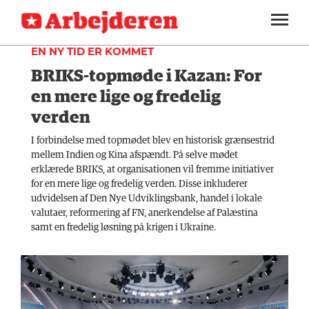
UDLAND
SEKTIONER
EN NY TID ER KOMMET
BRIKS-topmøde i Kazan: For
ARBEJDEREN
SOUNDCLOUD
LOG IND
ABONNER
MENER
en mere lige og fredelig
verden
FAGLIGT
I forbindelse med topmødet blev en historisk grænsestrid
INDLAND
mellem Indien og Kina afspændt. På selve mødet
erklærede BRIKS, at organisationen vil fremme initiativer
UDLAND
for en mere lige og fredelig verden. Disse inkluderer
udvidelsen af Den Nye Udviklingsbank, handel i lokale
KULTUR
valutaer, reformering af FN, anerkendelse af Palæstina
samt en fredelig løsning på krigen i Ukraine.
KALENDER
BLOGS
DEBAT