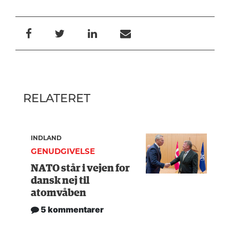
RELATERET
INDLAND
GENUDGIVELSE
NATO står i vejen for
dansk nej til
atomvåben
5 kommentarer