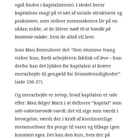
også findes i kapitalismen). I stedet beror
kapitalens magt på et sæt af sociale strukturer og
praksisser, som ordner menneskenes liv på en
sådan måde, at de bliver
nødt til
at handle på
bestemte måder
, hvis de altså vil leve.
Som Mau formulerer det: “Den stumme tvang
virker kun, fordi arbejderen faktisk
vil leve
– kun
derfor kan det lykkes for kapitalen at kræve
merarbejde til gengæld for livsnødvendigheder”
(side 136-37).
Og merarbejde er netop, hvad kapitalen er ude
efter. Mau følger Marx i at definere “kapital” som
selv-valoriserende værdi
, det vil sige som værdi i
bevægelse, værdi der i kraft af kontinuerlige
metamorfoser fra penge til varer og tilbage igen
konstant øges. Det kan den kun, hvis der på