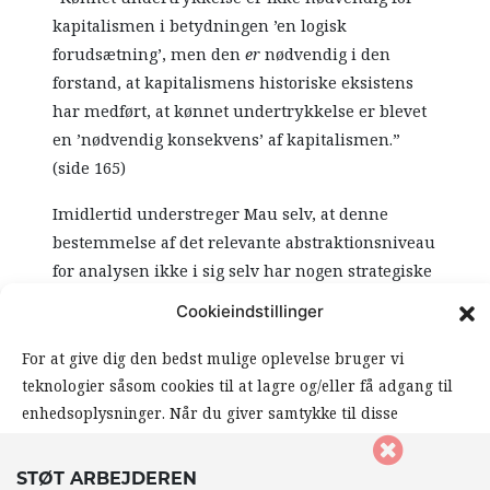
kapitalismen i betydningen ’en logisk
forudsætning’, men den
er
nødvendig i den
forstand, at kapitalismens historiske eksistens
har medført, at kønnet undertrykkelse er blevet
en ’nødvendig konsekvens’ af kapitalismen.”
(side 165)
Imidlertid understreger Mau selv, at denne
bestemmelse af det relevante abstraktionsniveau
for analysen ikke i sig selv har nogen strategiske
konsekvenser; man bør ifølge ham helt opgive
Cookieindstillinger
tanken om, at den slags abstrakte analyser –
hvor nødvendige de end er i sig selv – kan føre til
For at give dig den bedst mulige oplevelse bruger vi
konkrete politiske strategier. Derfor bør
teknologier såsom cookies til at lagre og/eller få adgang til
spørgsmålet om, hvorvidt den økonomiske kamp
enhedsoplysninger. Når du giver samtykke til disse
eller kampen mod for eksempel kønnet
teknologier, giver du os mulighed for at behandle data såsom
din browseradfærd eller unikke ID’er på dette website. Hvis
undertrykkelse er “vigtigst”, også begraves, og i
STØT ARBEJDEREN