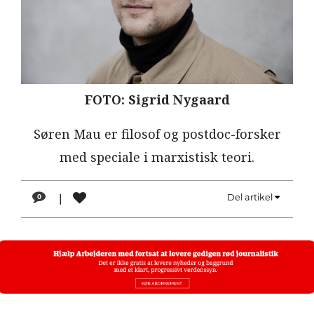
LÆSER
TIL
LÆSER
NAVNE
FOTO: Sigrid Nygaard
HISTORIE
Søren Mau er filosof og postdoc-forsker
TEORI
OM
med speciale i marxistisk teori.
ARBEJDEREN
|
Del artikel
0