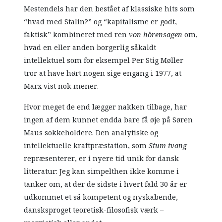
Mestendels har den bestået af klassiske hits som
“hvad med Stalin?” og “kapitalisme er godt,
faktisk” kombineret med ren
von hörensagen
om,
hvad en eller anden borgerlig såkaldt
intellektuel som for eksempel Per Stig Møller
tror at have hørt nogen sige engang i 1977, at
Marx vist nok mener.
Hvor meget de end lægger nakken tilbage, har
ingen af dem kunnet endda bare få øje på Søren
Maus sokkeholdere. Den analytiske og
intellektuelle kraftpræstation, som
Stum tvang
repræsenterer, er i nyere tid unik for dansk
litteratur: Jeg kan simpelthen ikke komme i
tanker om, at der de sidste i hvert fald 30 år er
udkommet et så kompetent og nyskabende,
dansksproget teoretisk-filosofisk værk –