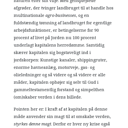
naturen efter sin vilje: Med gensplejsede
afgrøder, der tvinger landbruget til at handle hos
multinationale
agro-businesses
, og en
fuldstændig tømning af landbruget for egentlige
arbejdsfunktioner, er betingelserne for 90
procent af livet på Jorden nu 100 procent
underlagt kapitalens herredømme. Samtidig
skærer kapitalen sig bogstaveligt ind i
jordskorpen: Kunstige kanaler, shippingruter,
enorme havneanlæg, motorveje, gas- og
olieledninger og så videre og så videre er alle
måder, kapitalen ophøjer sig selv til Gud i
gammeltestamentlig forstand og simpelthen
(om)skaber verden i dens billede.
Pointen her er: I kraft af at kapitalen på denne
måde anvender sin magt til at omskabe verden,
styrkes denne magt
. Derfor er hver ny krise også