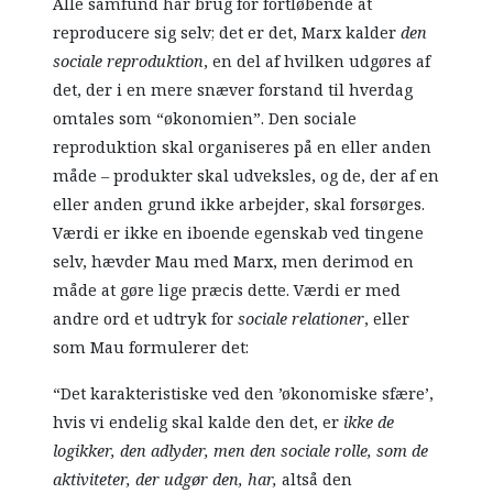
Alle samfund har brug for fortløbende at
reproducere sig selv; det er det, Marx kalder
den
sociale reproduktion
, en del af hvilken udgøres af
det, der i en mere snæver forstand til hverdag
omtales som “økonomien”. Den sociale
reproduktion skal organiseres på en eller anden
måde – produkter skal udveksles, og de, der af en
eller anden grund ikke arbejder, skal forsørges.
Værdi er ikke en iboende egenskab ved tingene
selv, hævder Mau med Marx, men derimod en
måde at gøre lige præcis dette. Værdi er med
andre ord et udtryk for
sociale relationer
, eller
som Mau formulerer det:
“Det karakteristiske ved den ’økonomiske sfære’,
hvis vi endelig skal kalde den det, er
ikke de
logikker, den adlyder, men den sociale rolle, som de
aktiviteter, der udgør den, har,
altså den