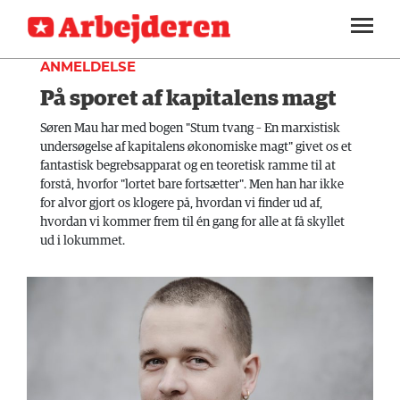
TEORI
SEKTIONER
ANMELDELSE
På sporet af kapitalens magt
ARBEJDEREN
SOUNDCLOUD
LOG IND
ABONNER
MENER
Søren Mau har med bogen "Stum tvang – En marxistisk
undersøgelse af kapitalens økonomiske magt" givet os et
FAGLIGT
fantastisk begrebsapparat og en teoretisk ramme til at
forstå, hvorfor "lortet bare fortsætter". Men han har ikke
INDLAND
for alvor gjort os klogere på, hvordan vi finder ud af,
hvordan vi kommer frem til én gang for alle at få skyllet
UDLAND
ud i lokummet.
KULTUR
KALENDER
BLOGS
DEBAT