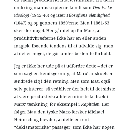
omkring manuskripterne kendt som
Den tyske
ideologi
(1845-46) og især
Filosofiens elendighed
(1847) og op gennem 1850’erne. Men i 1861-63
sker der noget: Her går det op for Marx, at
produktivkræfterne ikke har en eller anden
magisk, iboende tendens til at udvikle sig, men
at det er noget, de gør under bestemte forhold.
Jeg er ikke her ude på at udfordre dette – det er
som sagt en kendsgerning, at Marx
’ anskuelser
ændrede sig i dén retning. Men som Mau også
selv pointerer, så vedbliver der helt til det sidste
at være produktivkraftdeterministiske træk i
Marx
’ tænkning, for eksempel i
Kapitalen
. Her
følger Mau den tyske Marx-forsker Michael
Heinrich og hævder, at dette er rent
“deklamatoriske” passager, som ikke har nogen