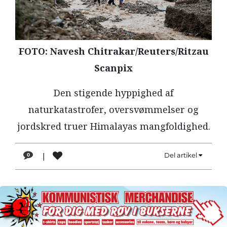
LÆSER
TIL
LÆSER
FOTO: Navesh Chitrakar/Reuters/Ritzau
NAVNE
Scanpix
HISTORIE
Den stigende hyppighed af
TEORI
naturkatastrofer, oversvømmelser og
OM
jordskred truer Himalayas mangfoldighed.
ARBEJDEREN
|
Del artikel
0