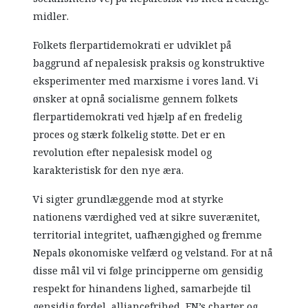
midler.
Folkets flerpartidemokrati er udviklet på
baggrund af nepalesisk praksis og konstruktive
eksperimenter med marxisme i vores land. Vi
ønsker at opnå socialisme gennem folkets
flerpartidemokrati ved hjælp af en fredelig
proces og stærk folkelig støtte. Det er en
revolution efter nepalesisk model og
karakteristisk for den nye æra.
Vi sigter grundlæggende mod at styrke
nationens værdighed ved at sikre suverænitet,
territorial integritet, uafhængighed og fremme
Nepals økonomiske velfærd og velstand. For at nå
disse mål vil vi følge principperne om gensidig
respekt for hinandens lighed, samarbejde til
gensidig fordel, alliancefrihed, FN’s charter og