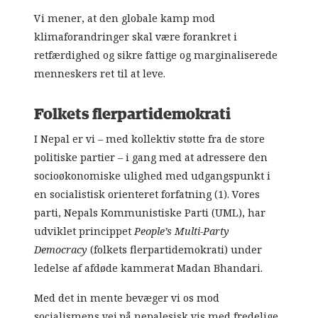
Vi mener, at den globale kamp mod
klimaforandringer skal være forankret i
retfærdighed og sikre fattige og marginaliserede
menneskers ret til at leve.
Folkets flerpartidemokrati
I Nepal er vi – med kollektiv støtte fra de store
politiske partier – i gang med at adressere den
socioøkonomiske ulighed med udgangspunkt i
en socialistisk orienteret forfatning (1). Vores
parti, Nepals Kommunistiske Parti (UML), har
udviklet princippet
People’s Multi-Party
Democracy
(folkets flerpartidemokrati) under
ledelse af afdøde kammerat Madan Bhandari.
Med det in mente bevæger vi os mod
socialismens vej på nepalesisk vis med fredelige