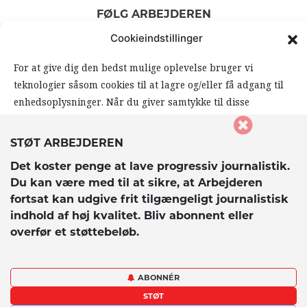
FØLG ARBEJDEREN
|
|
Cookieindstillinger
For at give dig den bedst mulige oplevelse bruger vi
teknologier såsom cookies til at lagre og/eller få adgang til
enhedsoplysninger. Når du giver samtykke til disse
teknologier, giver du os mulighed for at behandle data såsom
din browseradfærd eller unikke ID’er på dette website. Hvis
STØT ARBEJDEREN
du ikke giver samtykke eller trækker dit samtykke tilbage,
© 2026 Dagbladet Arbejderen. Alle rettigheder forbeholdes.
Det koster penge at lave progressiv journalistik.
kan det påvirke visse funktioner og muligheder på
Du kan være med til at sikre, at Arbejderen
hjemmesiden negativt.
fortsat kan udgive frit tilgængeligt journalistisk
indhold af høj kvalitet. Bliv abonnent eller
overfør et støttebeløb.
Accepter
Afvis
ABONNÉR
STØT
Vis præferencer