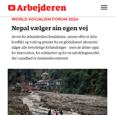
TEORI
SEKTIONER
WORLD SOCIALISM FORUM 2024
Nepal vælger sin egen vej
ARBEJDEREN
SOUNDCLOUD
LOG IND
ABONNER
MENER
Arven fra århundreders feudalisme, arrene efter et årtis
konflikt og vold og presset fra en globaliseret økonomi
FAGLIGT
udgør alle betydelige forhindringer – men de åbner også
for innovation, for solidaritet og for en udviklingsmodel,
INDLAND
der i sandhed er menneskecentreret.
UDLAND
KULTUR
KALENDER
BLOGS
DEBAT