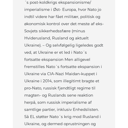
´s post-koldkrigs ekspansionisme/
imperialisme i Øst- Europa, hvor Nato jo
indtil videre har fået militær, politisk og
økonomisk kontrol over det meste af eks-
Sovjets sikkerhedssfære (minus
Hviderusland, Rusland og aktuelt
Ukraine). – Og selvfølgelig ligeledes godt
ved, at Ukraine er et led i Nato´s
fortsatte ekspansion Men alligevel
fremstilles Nato´s fortsatte ekspansion i
Ukraine via CIA-Nazi Maidan-kuppet i
Ukraine i 2014, som illegitimt bragte et
pro-Nato, russisk fjendtligt regime til
magten- og Ruslands sene reaktion
herpå, som russisk imperialisme af
samtlige partier, inklusiv Enhedslisten.
Så EL støtter Nato´s krig mod Rusland i
Ukraine, og dermed oprustningen og