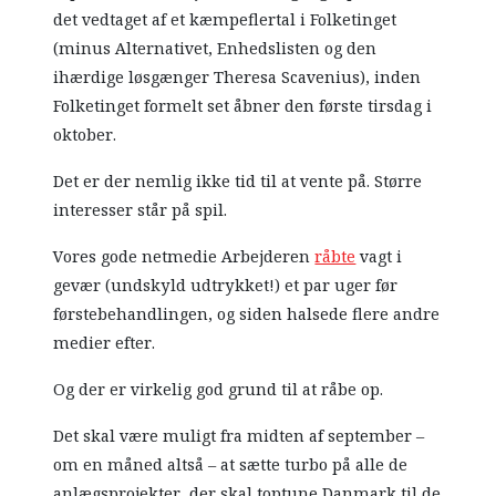
det vedtaget af et kæmpeflertal i Folketinget
(minus Alternativet, Enhedslisten og den
ihærdige løsgænger Theresa Scavenius), inden
Folketinget formelt set åbner den første tirsdag i
oktober.
Det er der nemlig ikke tid til at vente på. Større
interesser står på spil.
Vores gode netmedie Arbejderen
råbte
vagt i
gevær (undskyld udtrykket!) et par uger før
førstebehandlingen, og siden halsede flere andre
medier efter.
Og der er virkelig god grund til at råbe op.
Det skal være muligt fra midten af september –
om en måned altså – at sætte turbo på alle de
anlægsprojekter, der skal toptune Danmark til de