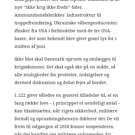
nye “ikke krig ikke freds”-tider.
Ammunitionsfabrikker. Infrastruktur til
troppefremføring. Ukrainske våbenproducenter.
Ønsker fra USA i forbindelse med de tre USA-
baser, der som bekendt blev givet grønt lys for i
midten af juni.
Ikke blot skal Danmark opruste og omlægges til
krigsøkonomi. Det skal også ske på en måde, så
alle muligheder for protester, indsigelser og
dermed diskussion og debat fejes af bordet.
L 222 giver således en generel tilladelse til, at en
lang række love – i princippet et uendeligt antal –
kan tilsidesættes, når rigets sikkerhed, militære
formål og oprustningshensyn dikterer det. De vil
frem til udgangen af 2028 kunne suspenderes,
når det handler om militære anliggender. En