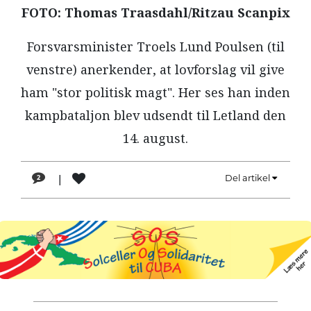
FOTO: Thomas Traasdahl/Ritzau Scanpix
LÆSER
TIL
Forsvarsminister Troels Lund Poulsen (til
LÆSER
venstre) anerkender, at lovforslag vil give
NAVNE
ham "stor politisk magt". Her ses han inden
HISTORIE
kampbataljon blev udsendt til Letland den
TEORI
14. august.
OM
ARBEJDEREN
|
Del artikel
2