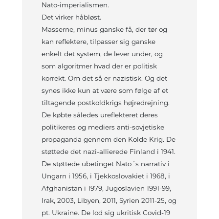
Nato-imperialismen.
Det virker håbløst.
Masserne, minus ganske få, der tør og
kan reflektere, tilpasser sig ganske
enkelt det system, de lever under, og
som algoritmer hvad der er politisk
korrekt. Om det så er nazistisk. Og det
synes ikke kun at være som følge af et
tiltagende postkoldkrigs højredrejning.
De købte således ureflekteret deres
politikeres og mediers anti-sovjetiske
propaganda gennem den Kolde Krig. De
støttede det nazi-allierede Finland i 1941.
De støttede ubetinget Nato´s narrativ i
Ungarn i 1956, i Tjekkoslovakiet i 1968, i
Afghanistan i 1979, Jugoslavien 1991-99,
Irak, 2003, Libyen, 2011, Syrien 2011-25, og
pt. Ukraine. De lod sig ukritisk Covid-19