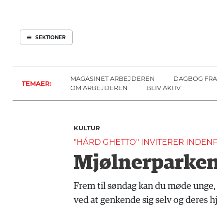
ARBEJDEREN
SOUNDCLOUD
ABONNER
LOG IND
SEKTIONER
MENER
SEKTIONER
FAGLIGT
OM
INDLAND
ARBEJDEREN
MAGASINET ARBEJDEREN
DAGBOG FRA
TEMAER:
UDLAND
OM ARBEJDEREN
BLIV AKTIV
KULTUR
KALENDER
KULTUR
BLOGS
"HÅRD GHETTO" INVITERER INDEN
DEBAT
Mjølnerparkens
LÆSER
TIL
Frem til søndag kan du møde unge, 
LÆSER
ved at genkende sig selv og deres h
NAVNE