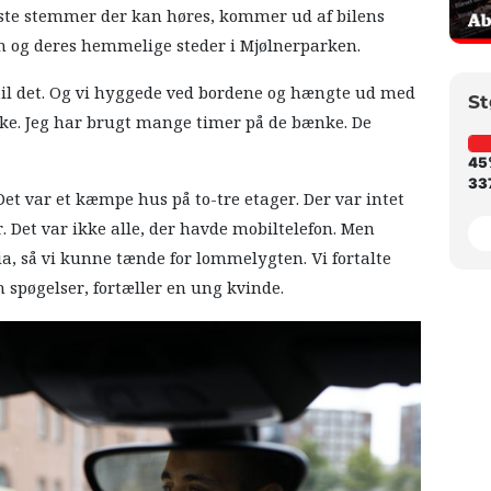
este stemmer der kan høres, kommer ud af bilens
m og deres hemmelige steder i Mjølnerparken.
e til det. Og vi hyggede ved bordene og hængte ud med
St
kke. Jeg har brugt mange timer på de bænke. De
45
337
et var et kæmpe hus på to-tre etager. Der var intet
. Det var ikke alle, der havde mobiltelefon. Men
a, så vi kunne tænde for lommelygten. Vi fortalte
spøgelser, fortæller en ung kvinde.