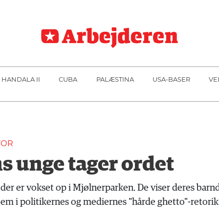
 HANDALA II
CUBA
PALÆSTINA
USA-BASER
VE
FOR
 unge tager ordet
der er vokset op i Mjølnerparken. De viser deres bar
jem i politikernes og mediernes "hårde ghetto"-retorik