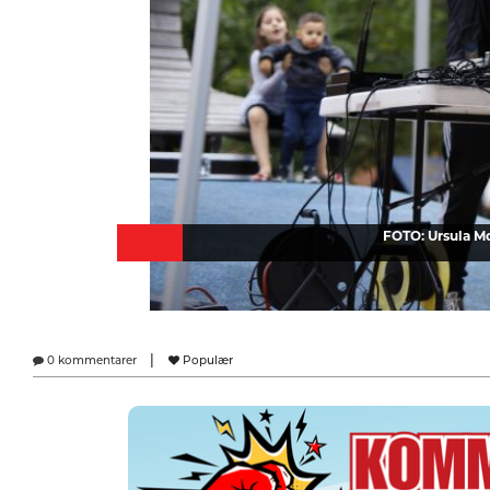
FOTO: Ursula M
|
0 kommentarer
Populær