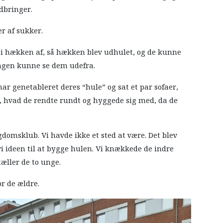
dbringer.
r af sukker.
e i hækken af, så hækken blev udhulet, og de kunne
 ingen kunne se dem udefra.
ar genetableret deres “hule” og sat et par sofaer,
k i, hvad de rendte rundt og hyggede sig med, da de
gdomsklub. Vi havde ikke et sted at være. Det blev
 vi ideen til at bygge hulen. Vi knækkede de indre
tæller de to unge.
or de ældre.