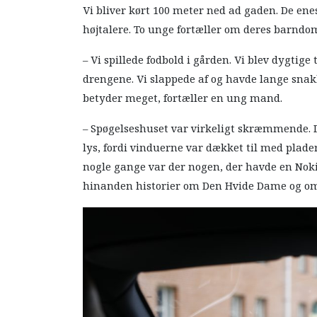
Vi bliver kørt 100 meter ned ad gaden. De en
højtalere. To unge fortæller om deres barndo
– Vi spillede fodbold i gården. Vi blev dygtig
drengene. Vi slappede af og havde lange sna
betyder meget, fortæller en ung mand.
– Spøgelseshuset var virkeligt skræmmende. D
lys, fordi vinduerne var dækket til med plader
nogle gange var der nogen, der havde en Noki
hinanden historier om Den Hvide Dame og om 