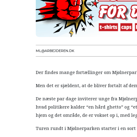
ML@ARBEJDEREN.DK
Der findes mange fortællinger om Mjølnerpar
Men det er sjældent, at de bliver fortalt af dem
De næste par dage inviterer unge fra Mjølner
hvad politikere kalder “en hård ghetto” og “e
hjem og det område, de er vokset op i, med le
Turen rundt i Mjølnerparken starter i en sor