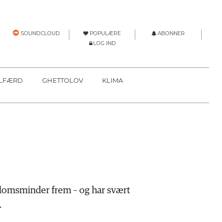
POPULÆRE
ABONNER
SOUNDCLOUD
LOG IND
LFÆRD
GHETTOLOV
KLIMA
ndomsminder frem – og har svært
.