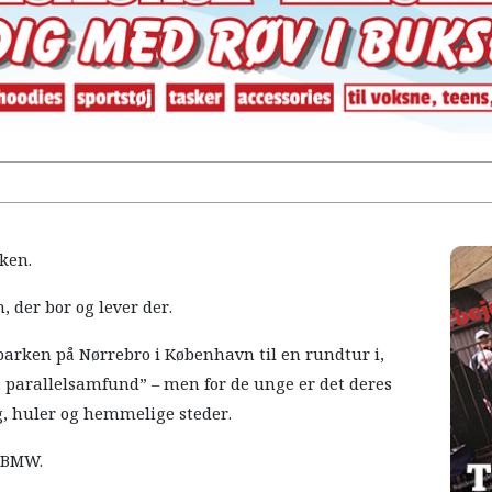
ken.
, der bor og lever der.
parken på Nørrebro i København til en rundtur i,
t parallelsamfund” – men for de unge er det deres
g, huler og hemmelige steder.
t BMW.