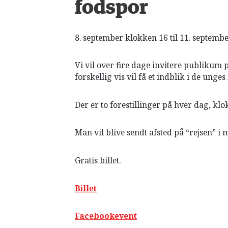
HISTORIE
fodspor
TEORI
8. september klokken 16 til 11. septemb
Vi vil over fire dage invitere publikum 
forskellig vis vil få et indblik i de ung
Der er to forestillinger på hver dag, kl
Man vil blive sendt afsted på “rejsen” i
Gratis billet.
Billet
Facebookevent