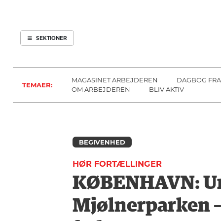
ARBEJDEREN
SOUNDCLOUD
ABONNER
LOG IND
SEKTIONER
MENER
SEKTIONER
FAGLIGT
OM
INDLAND
ARBEJDEREN
MAGASINET ARBEJDEREN
DAGBOG FRA
TEMAER:
UDLAND
OM ARBEJDEREN
BLIV AKTIV
KULTUR
KALENDER
BLOGS
BEGIVENHED
DEBAT
HØR FORTÆLLINGER
LÆSER
KØBENHAVN: Ung
TIL
LÆSER
Mjølnerparken – 
NAVNE