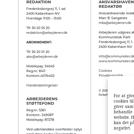
REDAKTION
ANSVARSHAVE
REDAKTØR
Frederiksborgvej 11, 1. sal
Ansvarshavende redak
2400 København NV
Marc B. Sanganee
Hverdage 11:00 – 15:00
mbs@arbejderen.dk
Tlf: 30 20 55 20
Arbejderen udgives af
redaktion@arbejderen.dk
Kommunistisk Parti
Frederiksborgvej 11, 1. 
ABONNEMENT:
2400 København NV
Tlf: 30 20 01 20
info@kommunister.d
abo@arbejderen.dk
www.kommunister.d
Mobilepay: 34045
Cookies
Reg.nr.: 8411
Privatlivspolitik
Kontonr.:4074402
Handelsbetingelser
© 2026 Arbejderen. Alle
For at giv
forbeholdes.
ARBEJDERENS
cookies ti
STØTTEFOND
giver samt
Reg.nr.: 5361
behandle 
Kontonr.: 249087
website. H
Mobilepay: 87278
kan det p
negativt.
Ved udenlandske overførsler oplys