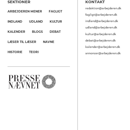
SEKTIONER
KONTAKT
redaktion@arbejderen.dk
ARBEJDEREN MENER
FAGLIGT
fagligt@arbejderen.dk
indland@arbejderen.dk
INDLAND
UDLAND
KULTUR
udland@arbejderen.dk
KALENDER
BLOGS
DEBAT
kultur@arbejderen.dk
debat@arbejderen.dk
LÆSER TIL LÆSER
NAVNE
kalender@arbejderen.dk
HISTORIE
TEORI
annoncer@arbejderen.dk