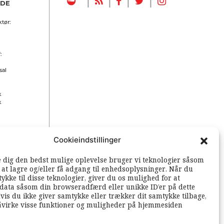
NDE
tør:
:
sal
k
k
Cookieindstillinger
 rettigheder
e dig den bedst mulige oplevelse bruger vi teknologier såsom
l at lagre og/eller få adgang til enhedsoplysninger. Når du
ykke til disse teknologier, giver du os mulighed for at
data såsom din browseradfærd eller unikke ID’er på dette
vis du ikke giver samtykke eller trækker dit samtykke tilbage,
åvirke visse funktioner og muligheder på hjemmesiden