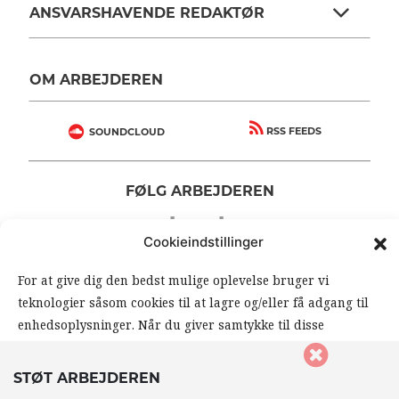
ANSVARSHAVENDE REDAKTØR
OM ARBEJDEREN
RSS FEEDS
SOUNDCLOUD
FØLG ARBEJDEREN
|
|
Cookieindstillinger
For at give dig den bedst mulige oplevelse bruger vi
teknologier såsom cookies til at lagre og/eller få adgang til
enhedsoplysninger. Når du giver samtykke til disse
teknologier, giver du os mulighed for at behandle data såsom
din browseradfærd eller unikke ID’er på dette website. Hvis
STØT ARBEJDEREN
© 2026 Arbejderen. Alle rettigheder forbeholdes.
du ikke giver samtykke eller trækker dit samtykke tilbage,