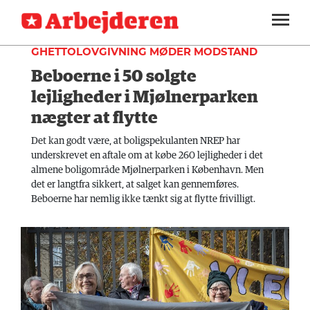
INDLAND
SEKTIONER
GHETTOLOVGIVNING MØDER MODSTAND
Beboerne i 50 solgte
ARBEJDEREN
SOUNDCLOUD
LOG IND
ABONNER
MENER
lejligheder i Mjølnerparken
nægter at flytte
FAGLIGT
Det kan godt være, at boligspekulanten NREP har
INDLAND
underskrevet en aftale om at købe 260 lejligheder i det
almene boligområde Mjølnerparken i København. Men
UDLAND
det er langtfra sikkert, at salget kan gennemføres.
Beboerne har nemlig ikke tænkt sig at flytte frivilligt.
KULTUR
KALENDER
BLOGS
DEBAT