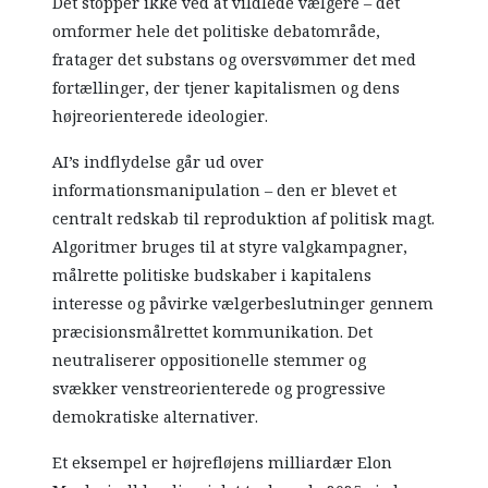
Det stopper ikke ved at vildlede vælgere – det
omformer hele det politiske debatområde,
fratager det substans og oversvømmer det med
fortællinger, der tjener kapitalismen og dens
højreorienterede ideologier.
AI’s indflydelse går ud over
informationsmanipulation – den er blevet et
centralt redskab til reproduktion af politisk magt.
Algoritmer bruges til at styre valgkampagner,
målrette politiske budskaber i kapitalens
interesse og påvirke vælgerbeslutninger gennem
præcisionsmålrettet kommunikation. Det
neutraliserer oppositionelle stemmer og
svækker venstreorienterede og progressive
demokratiske alternativer.
Et eksempel er højrefløjens milliardær Elon