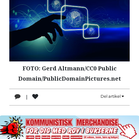
LÆSER
TIL
LÆSER
NAVNE
HISTORIE
TEORI
FOTO: Gerd Altmann/CC0 Public
OM
ARBEJDEREN
Domain/PublicDomainPictures.net
|
Del artikel
1