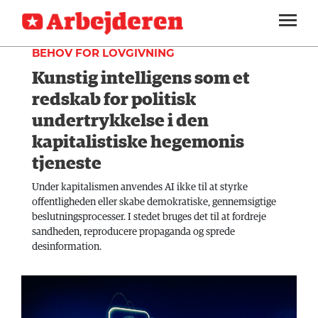
INDLAND
SEKTIONER
BEHOV FOR LOVGIVNING
Kunstig intelligens som et
ARBEJDEREN
SOUNDCLOUD
LOG IND
ABONNER
MENER
redskab for politisk
undertrykkelse i den
FAGLIGT
kapitalistiske hegemonis
INDLAND
tjeneste
UDLAND
Under kapitalismen anvendes AI ikke til at styrke
offentligheden eller skabe demokratiske, gennemsigtige
KULTUR
beslutningsprocesser. I stedet bruges det til at fordreje
sandheden, reproducere propaganda og sprede
KALENDER
desinformation.
BLOGS
DEBAT