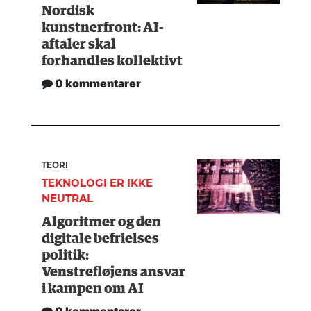
Nordisk
kunstnerfront: AI-
aftaler skal
forhandles kollektivt
0 kommentarer
TEORI
TEKNOLOGI ER IKKE
NEUTRAL
Algoritmer og den
digitale befrielses
politik:
Venstrefløjens ansvar
i kampen om AI
0 kommentarer