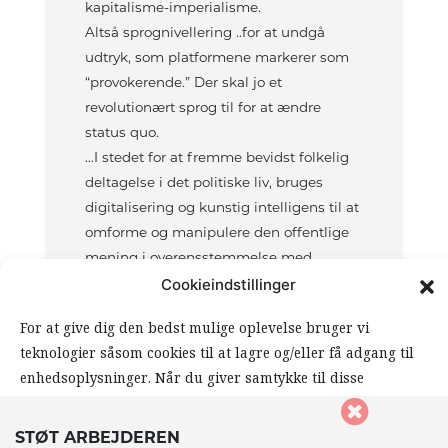
kapitalisme-imperialisme.
Altså sprognivellering ..for at undgå
udtryk, som platformene markerer som
“provokerende.” Der skal jo et
revolutionært sprog til for at ændre
status quo.
…I stedet for at fremme bevidst folkelig
deltagelse i det politiske liv, bruges
digitalisering og kunstig intelligens til at
omforme og manipulere den offentlige
mening i overensstemmelse med
herskende klassers interesser.
Cookieindstillinger
Ja, hvorfor mon langt de fleste
For at give dig den bedst mulige oplevelse bruger vi
europæere/ danskere støtter Nato´s krig
teknologier såsom cookies til at lagre og/eller få adgang til
i Ukraine?
enhedsoplysninger. Når du giver samtykke til disse
Log ind for at svare
teknologier, giver du os mulighed for at behandle data såsom
din browseradfærd eller unikke ID’er på dette website. Hvis
STØT ARBEJDEREN