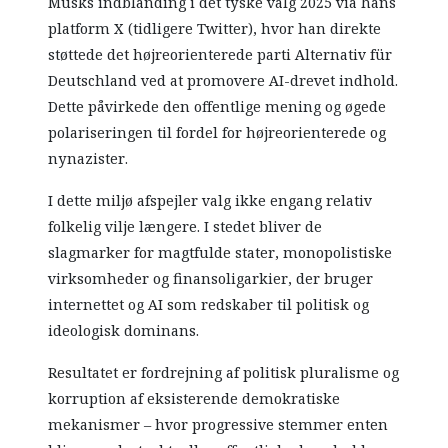
Musks indblanding i det tyske valg 2025 via hans
platform X (tidligere Twitter), hvor han direkte
støttede det højreorienterede parti Alternativ für
Deutschland ved at promovere AI-drevet indhold.
Dette påvirkede den offentlige mening og øgede
polariseringen til fordel for højreorienterede og
nynazister.
I dette miljø afspejler valg ikke engang relativ
folkelig vilje længere. I stedet bliver de
slagmarker for magtfulde stater, monopolistiske
virksomheder og finansoligarkier, der bruger
internettet og AI som redskaber til politisk og
ideologisk dominans.
Resultatet er fordrejning af politisk pluralisme og
korruption af eksisterende demokratiske
mekanismer – hvor progressive stemmer enten