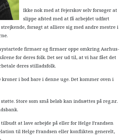
Ikke nok med at Fejerskov selv forsøger at
slippe afsted med at få arbejdet udført
e strejkende, forsøgt at alliere sig med andre mestre i
rne.
is nystartede firmaer og firmaer oppe omkring Aarhus-
årene for deres folk. Det ser ud til, at vi har fået det
etale deres stilladsfolk.
00 kroner i bod bare i denne uge. Det kommer oven i
 støtte. Store som små beløb kan indsættes på reg.nr.
ndsbank.
 tilbudt at lave arbejde på eller for Helge Frandsen
elation til Helge Frandsen eller konflikten generelt,