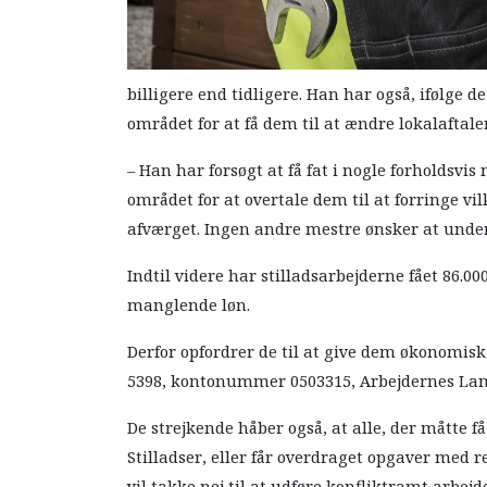
billigere end tidligere. Han har også, ifølge d
området for at få dem til at ændre lokalaftale
– Han har forsøgt at få fat i nogle forholdsv
området for at overtale dem til at forringe vilk
afværget. Ingen andre mestre ønsker at underb
Indtil videre har stilladsarbejderne fået 86.0
manglende løn.
Derfor opfordrer de til at give dem økonomisk
5398, kontonummer 0503315, Arbejdernes La
De strejkende håber også, at alle, der måtte få
Stilladser, eller får overdraget opgaver med r