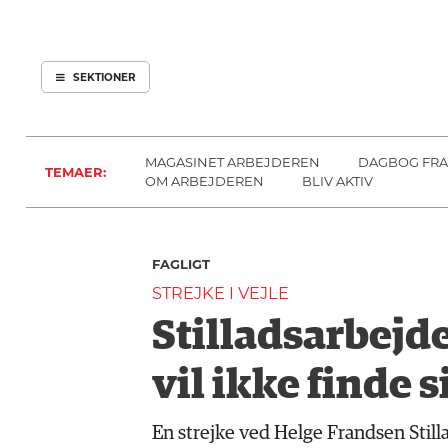
ARBEJDEREN
SOUNDCLOUD
ABONNER
LOG IND
SEKTIONER
MENER
SEKTIONER
FAGLIGT
OM
INDLAND
ARBEJDEREN
MAGASINET ARBEJDEREN
DAGBOG FRA
TEMAER:
UDLAND
OM ARBEJDEREN
BLIV AKTIV
KULTUR
KALENDER
FAGLIGT
BLOGS
STREJKE I VEJLE
DEBAT
Stilladsarbejde
LÆSER
TIL
vil ikke finde 
LÆSER
NAVNE
En strejke ved Helge Frandsen Stillads