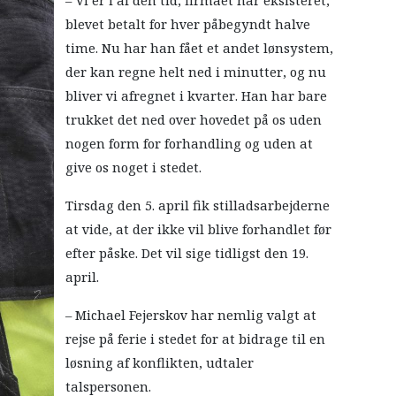
– Vi er i al den tid, firmaet har eksisteret,
blevet betalt for hver påbegyndt halve
time. Nu har han fået et andet lønsystem,
der kan regne helt ned i minutter, og nu
bliver vi afregnet i kvarter. Han har bare
trukket det ned over hovedet på os uden
nogen form for forhandling og uden at
give os noget i stedet.
Tirsdag den 5. april fik stilladsarbejderne
at vide, at der ikke vil blive forhandlet før
efter påske. Det vil sige tidligst den 19.
april.
– Michael Fejerskov har nemlig valgt at
rejse på ferie i stedet for at bidrage til en
løsning af konflikten, udtaler
talspersonen.