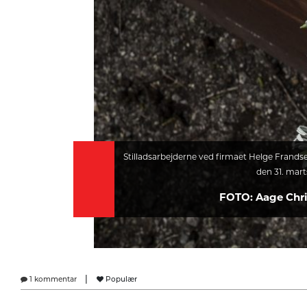
Stilladsarbejderne ved firmaet Helge Frandsen
den 31. mart
FOTO: Aage Chr
|
1 kommentar
Populær