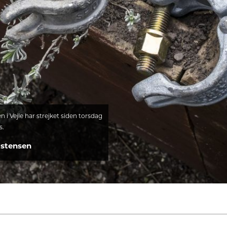
 i Vejle har strejket siden torsdag
s.
istensen