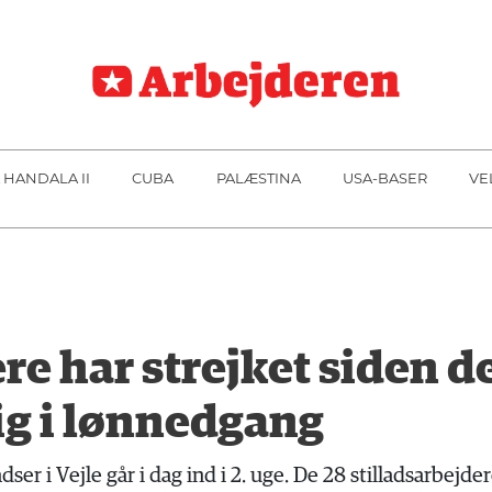
 HANDALA II
CUBA
PALÆSTINA
USA-BASER
VE
re har strejket siden de
sig i lønnedgang
er i Vejle går i dag ind i 2. uge. De 28 stilladsarbejdere 