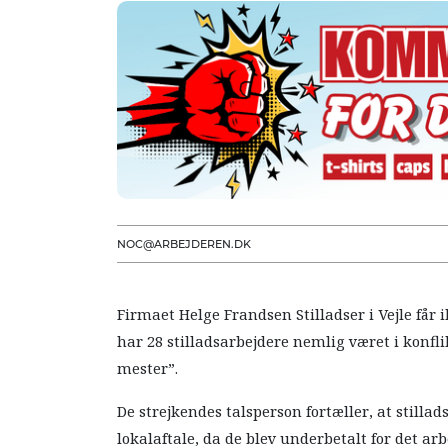
NOC@ARBEJDEREN.DK
Firmaet Helge Frandsen Stilladser i Vejle får i
har 28 stilladsarbejdere nemlig været i konfl
mester”.
De strejkendes talsperson fortæller, at stilla
lokalaftale, da de blev underbetalt for det ar