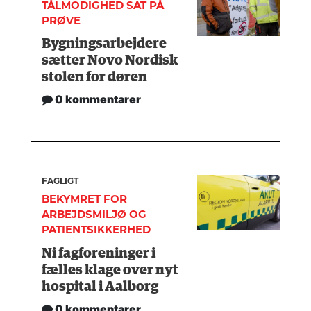
TÅLMODIGHED SAT PÅ
PRØVE
Bygningsarbejdere
sætter Novo Nordisk
stolen for døren
0 kommentarer
FAGLIGT
BEKYMRET FOR
ARBEJDSMILJØ OG
PATIENTSIKKERHED
Ni fagforeninger i
fælles klage over nyt
hospital i Aalborg
0 kommentarer