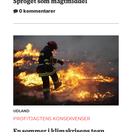
Sproget som magtmiddel
0 kommentarer
UDLAND
PROFITJAGTENS KONSEKVENSER
En sommer i klimakrisens tegn