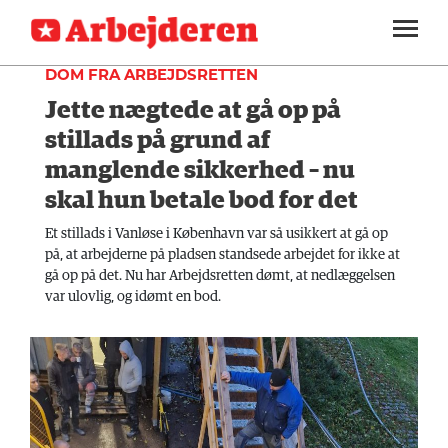
FAGLIGT
SEKTIONER
DOM FRA ARBEJDSRETTEN
Jette nægtede at gå op på
ARBEJDEREN
SOUNDCLOUD
LOG IND
ABONNER
MENER
stillads på grund af
manglende sikkerhed – nu
FAGLIGT
skal hun betale bod for det
INDLAND
Et stillads i Vanløse i København var så usikkert at gå op
på, at arbejderne på pladsen standsede arbejdet for ikke at
UDLAND
gå op på det. Nu har Arbejdsretten dømt, at nedlæggelsen
KULTUR
var ulovlig, og idømt en bod.
KALENDER
BLOGS
DEBAT