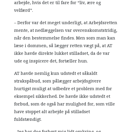
arbejde, hvis det er til fare for “liv, ære og
velfærd”.
– Derfor var det meget underligt, at Arbejdsretten
mente, at nedlæggelsen var overenskomststridig,
når den bestemmelse findes. Men som man kan
læse i dommen, så lægger retten vægt på, at AT
ikke havde direkte lukket stilladset, da de var
ude og inspicere det, fortæller hun.
AT havde nemlig kun udstedt et såkaldt
strakspåbud, som pålægger arbejdsgivere
hurtigst muligt at udbedre et problem med for
eksempel sikkerhed. De havde ikke udstedt et
forbud, som de også har mulighed for, som ville
have stoppet alt arbejde på stilladset
fuldstændigt.
– Jeg har dog forhørt mig lidt omkring, og