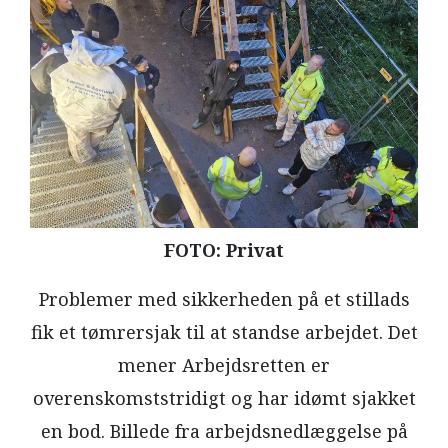
LÆSER
TIL
LÆSER
NAVNE
HISTORIE
TEORI
OM
FOTO: Privat
ARBEJDEREN
Problemer med sikkerheden på et stillads
fik et tømrersjak til at standse arbejdet. Det
mener Arbejdsretten er
overenskomststridigt og har idømt sjakket
en bod. Billede fra arbejdsnedlæggelse på