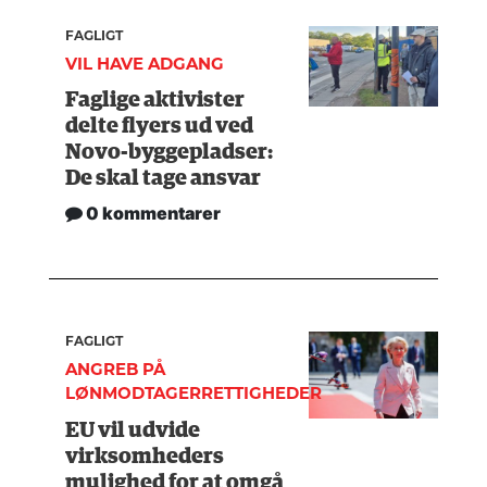
FAGLIGT
VIL HAVE ADGANG
Faglige aktivister
delte flyers ud ved
Novo-byggepladser:
De skal tage ansvar
0 kommentarer
FAGLIGT
ANGREB PÅ
LØNMODTAGERRETTIGHEDER
EU vil udvide
virksomheders
mulighed for at omgå