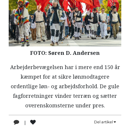
LÆSER
TIL
LÆSER
NAVNE
HISTORIE
FOTO: Søren D. Andersen
TEORI
OM
Arbejderbevægelsen har i mere end 150 år
ARBEJDEREN
kæmpet for at sikre lønmodtagere
ordentlige løn- og arbejdsforhold. De gule
fagforretninger vinder terræn og sætter
overenskomsterne under pres.
|
Del artikel
1