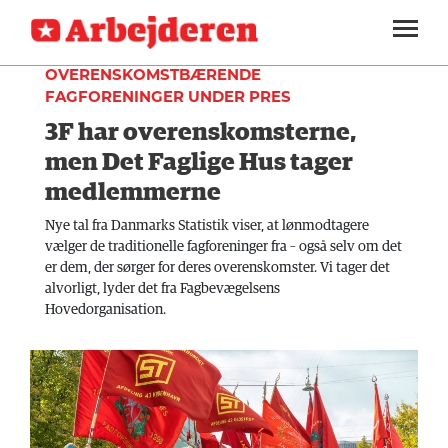
FAGLIGT
SEKTIONER
OVERENSKOMSTBÆRENDE
FAGFORENINGER UNDER PRES
ARBEJDEREN
SOUNDCLOUD
LOG IND
ABONNER
3F har overenskomsterne,
MENER
men Det Faglige Hus tager
FAGLIGT
medlemmerne
INDLAND
Nye tal fra Danmarks Statistik viser, at lønmodtagere
vælger de traditionelle fagforeninger fra – også selv om det
UDLAND
er dem, der sørger for deres overenskomster. Vi tager det
alvorligt, lyder det fra Fagbevægelsens
KULTUR
Hovedorganisation.
KALENDER
BLOGS
DEBAT