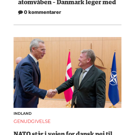
atomvåben – Danmark leger med
0 kommentarer
INDLAND
GENUDGIVELSE
NATO står i vejen for dansk nej til