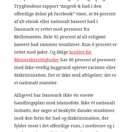
TrygFondens rapport “Angreb & had i den
offentlige debat på Facebook” viser, at 84 procent
af alt etnisk eller nationalt baseret had i
Danmark er rettet mod personer fra
Mellemøsten. Hele 92 procent af alt religiøst
baseret had rammer muslimer. Kun 6 procent er
rettet mod jøder. Og ifølge
Institut for
Menneskerettigheder
har 80 procent af personer
med ikke-vestlig baggrund oplevet racisme eller
diskrimination. Det er ikke små afvigelser; det er
et nationalt mønster.
Alligevel har Danmark ikke én eneste
handlingsplan mod islamofobi. Ikke ét nationalt
initiativ, der søger at beskytte danske muslimer
mod den form for had og diskrimination, der
fylder mest i det offentlige rum, i medierne og i