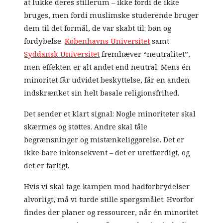
at lukke deres stillerum – ikke fordi de ikke
bruges, men fordi muslimske studerende bruger
dem til det formål, de var skabt til: bøn og
fordybelse.
Københavns Universitet
samt
Syddansk Universitet
fremhæver “neutralitet”,
men effekten er alt andet end neutral. Mens én
minoritet får udvidet beskyttelse, får en anden
indskrænket sin helt basale religionsfrihed.
Det sender et klart signal: Nogle minoriteter skal
skærmes og støttes. Andre skal tåle
begrænsninger og mistænkeliggørelse. Det er
ikke bare inkonsekvent – det er uretfærdigt, og
det er farligt.
Hvis vi skal tage kampen mod hadforbrydelser
alvorligt, må vi turde stille spørgsmålet: Hvorfor
findes der planer og ressourcer, når én minoritet