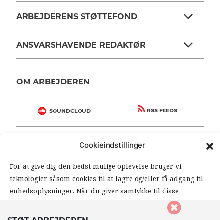
ARBEJDERENS STØTTEFOND
ANSVARSHAVENDE REDAKTØR
OM ARBEJDEREN
RSS FEEDS
SOUNDCLOUD
FØLG ARBEJDEREN
Cookieindstillinger
|
|
For at give dig den bedst mulige oplevelse bruger vi
teknologier såsom cookies til at lagre og/eller få adgang til
enhedsoplysninger. Når du giver samtykke til disse
teknologier, giver du os mulighed for at behandle data såsom
din browseradfærd eller unikke ID’er på dette website. Hvis