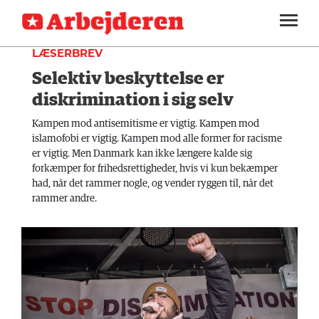
DEBAT
SEKTIONER
LÆSERBREV
Selektiv beskyttelse er
ARBEJDEREN
SOUNDCLOUD
LOG IND
ABONNER
MENER
diskrimination i sig selv
FAGLIGT
Kampen mod antisemitisme er vigtig. Kampen mod
islamofobi er vigtig. Kampen mod alle former for racisme
INDLAND
er vigtig. Men Danmark kan ikke længere kalde sig
forkæmper for frihedsrettigheder, hvis vi kun bekæmper
UDLAND
had, når det rammer nogle, og vender ryggen til, når det
rammer andre.
KULTUR
KALENDER
BLOGS
DEBAT