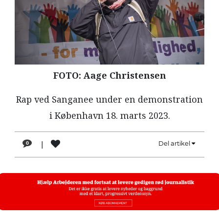
LÆSER
TIL
LÆSER
NAVNE
HISTORIE
FOTO: Aage Christensen
TEORI
Rap ved Sanganee under en demonstration
OM
i København 18. marts 2023.
ARBEJDEREN
|
Del artikel
0