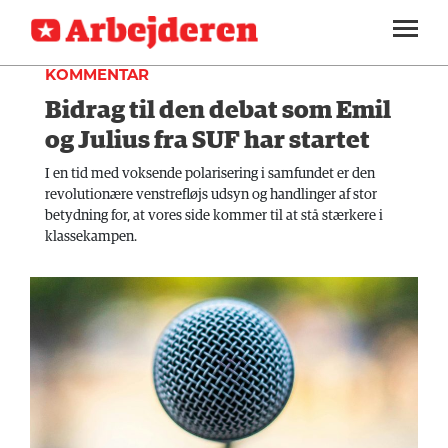
DEBAT
SEKTIONER
KOMMENTAR
Bidrag til den debat som Emil
ARBEJDEREN
SOUNDCLOUD
LOG IND
ABONNER
MENER
og Julius fra SUF har startet
FAGLIGT
I en tid med voksende polarisering i samfundet er den
revolutionære venstrefløjs udsyn og handlinger af stor
INDLAND
betydning for, at vores side kommer til at stå stærkere i
klassekampen.
UDLAND
KULTUR
KALENDER
BLOGS
DEBAT