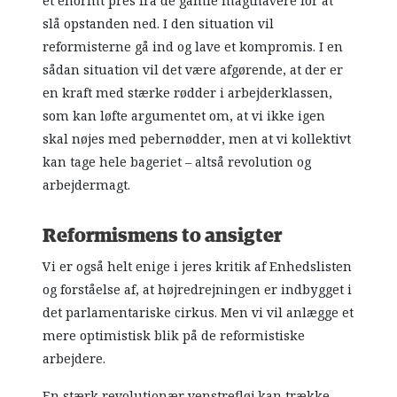
et enormt pres fra de gamle magthavere for at
slå opstanden ned. I den situation vil
reformisterne gå ind og lave et kompromis. I en
sådan situation vil det være afgørende, at der er
en kraft med stærke rødder i arbejderklassen,
som kan løfte argumentet om, at vi ikke igen
skal nøjes med pebernødder, men at vi kollektivt
kan tage hele bageriet – altså revolution og
arbejdermagt.
Reformismens to ansigter
Vi er også helt enige i jeres kritik af Enhedslisten
og forståelse af, at højredrejningen er indbygget i
det parlamentariske cirkus. Men vi vil anlægge et
mere optimistisk blik på de reformistiske
arbejdere.
En stærk revolutionær venstrefløj kan trække