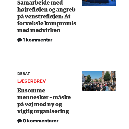
Samarbejde med
højrefløjen og angreb
på venstrefløjen: At
forveksle kompromis
med medvirken
1 kommentar
DEBAT
LÆSERBREV
Ensomme
mennesker – måske
på vej mod ny og
vigtig organisering
0 kommentarer