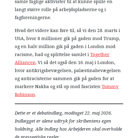
samle faglige aktivister til at kunne spille en
langt større rolle på arbejdspladserne og i
fagforeningerne.
Hvad det videre kan føre til, så vi den 28. marts i
USA, hvor 8 millioner gik på gaden mod Trump,
og en halv million gik på gaden i London mod
racisme, had og splittelse samlet i
Together
Alliancen
. Vi så det også den 16. maj i London,
hvor antikrigsbevægelsen, palæstinabevægelsen
og antiracisterne sammen gik på gaden for at
markere Nakba og stå op mod fascisten
Tommy
Robinson
.
Dette er et debatindlæg, modtaget 22. maj 2026.
Indlægget er alene udtryk for skribentens egen
holdning. Alle indlæg hos Arbejderen skal overholde
de presseetiske regler.