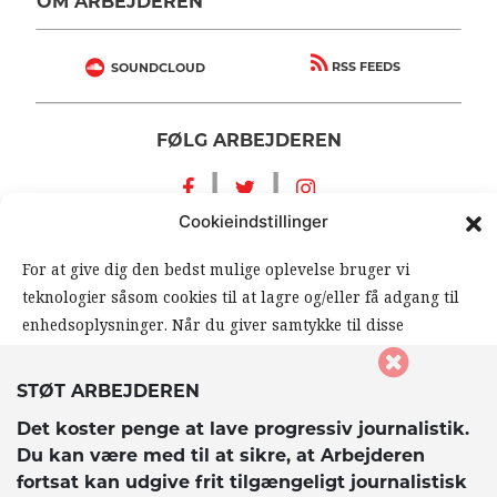
OM ARBEJDEREN
RSS FEEDS
SOUNDCLOUD
FØLG ARBEJDEREN
|
|
Cookieindstillinger
For at give dig den bedst mulige oplevelse bruger vi
teknologier såsom cookies til at lagre og/eller få adgang til
enhedsoplysninger. Når du giver samtykke til disse
teknologier, giver du os mulighed for at behandle data såsom
din browseradfærd eller unikke ID’er på dette website. Hvis
© 2026 Arbejderen. Alle rettigheder forbeholdes.
STØT ARBEJDEREN
du ikke giver samtykke eller trækker dit samtykke tilbage,
Det koster penge at lave progressiv journalistik.
kan det påvirke visse funktioner og muligheder på
Du kan være med til at sikre, at Arbejderen
hjemmesiden negativt.
fortsat kan udgive frit tilgængeligt journalistisk