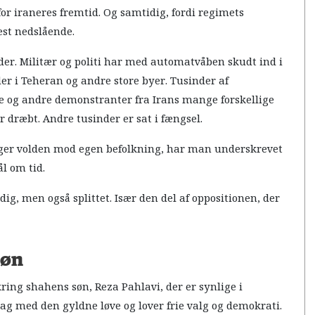
for iraneres fremtid. Og samtidig, fordi regimets
est nedslående.
jder. Militær og politi har med automatvåben skudt ind i
i Teheran og andre store byer. Tusinder af
re og andre demonstranter fra Irans mange forskellige
 dræbt. Andre tusinder er sat i fængsel.
er volden mod egen befolkning, har man underskrevet
ål om tid.
g, men også splittet. Især den del af oppositionen, der
søn
ring shahens søn, Reza Pahlavi, der er synlige i
ag med den gyldne løve og lover frie valg og demokrati.