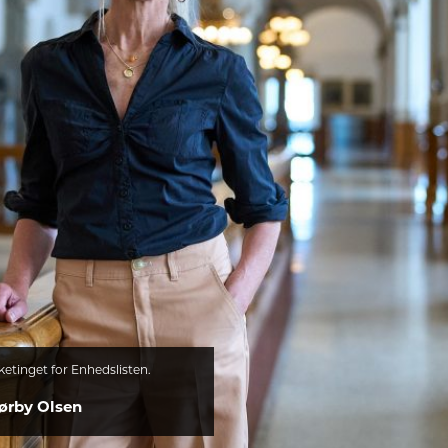
etinget for Enhedslisten.
ørby Olsen