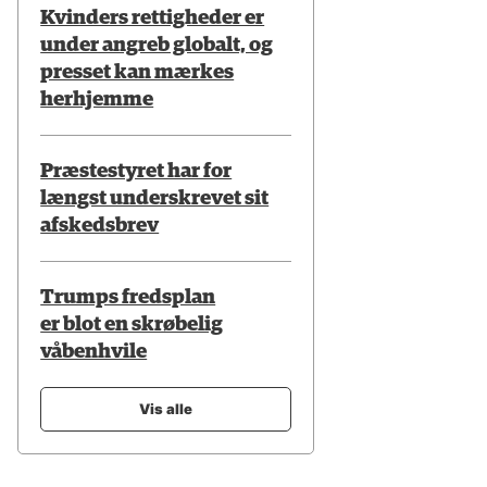
Kvinders rettigheder er
under angreb globalt, og
presset kan mærkes
herhjemme
Præstestyret har for
længst underskrevet sit
afskedsbrev
Trumps fredsplan
er blot en skrøbelig
våbenhvile
Vis alle