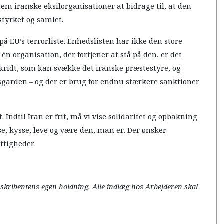
m iranske eksilorganisationer at bidrage til, at den
styrket og samlet.
å EU’s terrorliste. Enhedslisten har ikke den store
 én organisation, der fortjener at stå på den, er det
 skridt, som kan svække det iranske præstestyre, og
sgarden – og der er brug for endnu stærkere sanktioner
 Indtil Iran er frit, må vi vise solidaritet og opbakning
nse, kysse, leve og være den, man er. Der ønsker
ttigheder.
r skribentens egen holdning. Alle indlæg hos Arbejderen skal