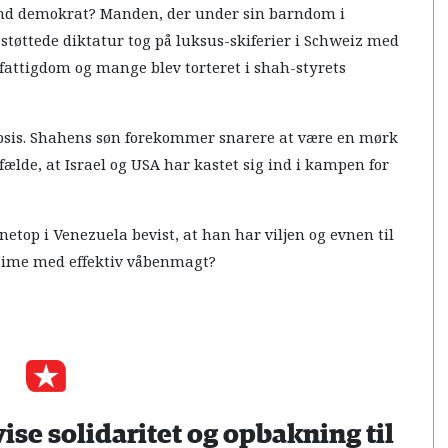
sand demokrat? Manden, der under sin barndom i
tøttede diktatur tog på luksus-skiferier i Schweiz med
b fattigdom og mange blev torteret i shah-styrets
epsis. Shahens søn forekommer snarere at være en mørk
lfælde, at Israel og USA har kastet sig ind i kampen for
top i Venezuela bevist, at han har viljen og evnen til
egime med effektiv våbenmagt?
 vise solidaritet og opbakning til