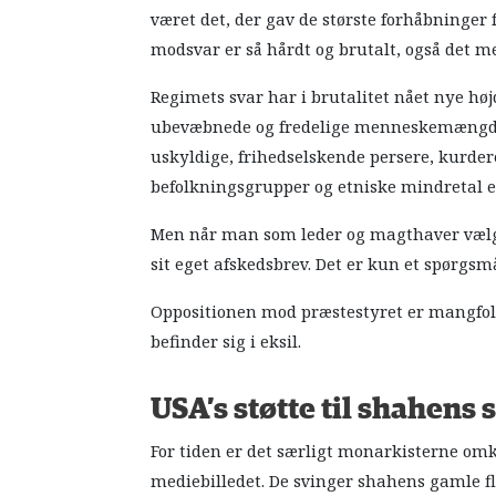
været det, der gav de største forhåbninger 
modsvar er så hårdt og brutalt, også det m
Regimets svar har i brutalitet nået nye hø
ubevæbnede og fredelige menneskemængder 
uskyldige, frihedselskende persere, kurde
befolkningsgrupper og etniske mindretal er
Men når man som leder og magthaver vælg
sit eget afskedsbrev. Det er kun et spørgsm
Oppositionen mod præstestyret er mangfoldi
befinder sig i eksil.
USA’s støtte til shahens 
For tiden er det særligt monarkisterne omk
mediebilledet. De svinger shahens gamle fl