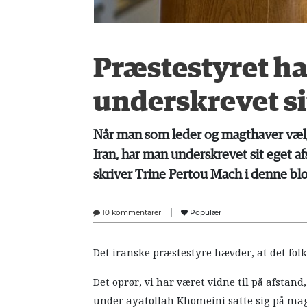
Præstestyret ha
underskrevet si
Når man som leder og magthaver vælg
Iran, har man underskrevet sit eget a
skriver Trine Pertou Mach i denne blo
|
10 kommentarer
Populær
Det iranske præstestyre hævder, at det folk
Det oprør, vi har været vidne til på afstan
under ayatollah Khomeini satte sig på mag