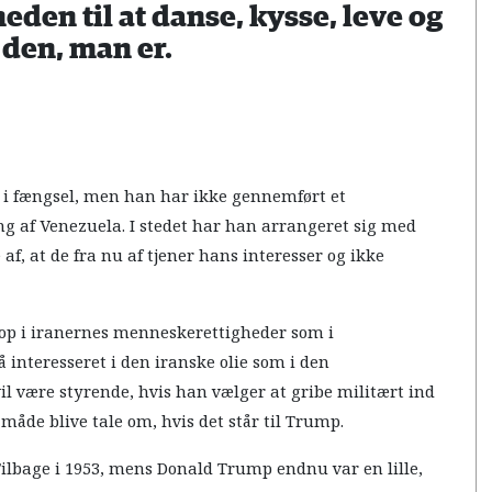
heden til at danse, kysse, leve og
den, man er.
 i fængsel, men han har ikke gennemført et
ng af Venezuela. I stedet har han arrangeret sig med
af, at de fra nu af tjener hans interesser og ikke
t op i iranernes menneskerettigheder som i
 interesseret i den iranske olie som i den
l være styrende, hvis han vælger at gribe militært ind
 måde blive tale om, hvis det står til Trump.
. Tilbage i 1953, mens Donald Trump endnu var en lille,