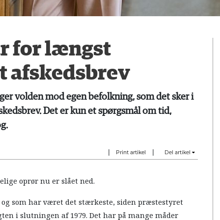
r for længst
t afskedsbrev
er volden mod egen befolkning, som det sker i
fskedsbrev. Det er kun et spørgsmål om tid,
g.
|
|
Print artikel
Del artikel
elige oprør nu er slået ned.
d, og som har været det stærkeste, siden præstestyret
ten i slutningen af 1979. Det har på mange måder