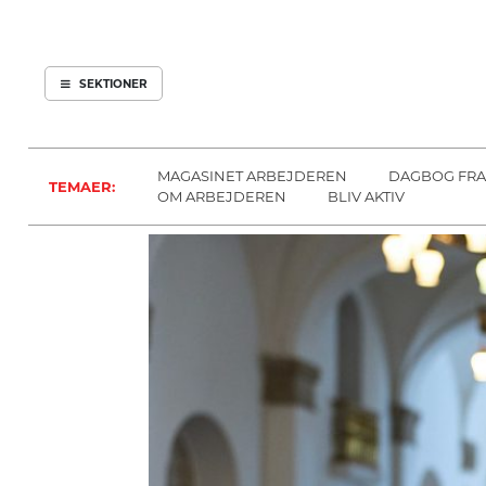
ARBEJDEREN
SOUNDCLOUD
ABONNER
LOG IND
SEKTIONER
MENER
SEKTIONER
FAGLIGT
OM
INDLAND
ARBEJDEREN
MAGASINET ARBEJDEREN
DAGBOG FRA
TEMAER:
UDLAND
OM ARBEJDEREN
BLIV AKTIV
KULTUR
KALENDER
BLOGS
DEBAT
LÆSER
TIL
LÆSER
NAVNE