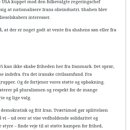
e USA kuppet mod den folkevalgte regeringschef
 at nationalisere Irans olieindustri. Shahen blev
lieselskabers interesser.
, at der er noget godt at vente fra shahens søn eller fra
 Vi kan ikke skabe friheden her fra Danmark. Det oprør,
 indefra. Fra det iranske civilsamfund. Fra
pper. Og de fortjener vores støtte og opbakning.
isterer på pluralismen og respekt for de mange
ie og lige valg.
et demokratisk og frit Iran. Tværtimod gør splittelsen
vi – ud over at vise vedholdende solidaritet og
tyre – finde veje til at støtte kampen for frihed,