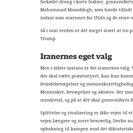
forkælet dreng i korte bukser, gennemført
Mohammad Mosaddegh, som havde tilladt sig
indsat som marionet for USA’s og de store o
Så i min verden er det meget svært at tro på
Trump.
Iranernes eget valg
Men i sidste instans er det iranernes valg.
der skal vælte præstestyret, kan kun komme
kvindebevægelser og menneskerettighedsgru
Mennesker, bevægelser og aktører, der ins
mindretal, og på at der skal gennemføres fr
Splittelse og rivalisering er ikke vejen til 
vejen længere og mere besværlig. Derfor må 
opbakning til kampen mod det diktatoriske s