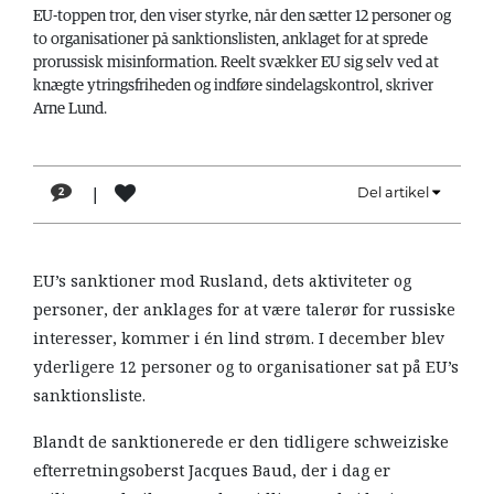
LÆSER
EU-toppen tror, den viser styrke, når den sætter 12 personer og
to organisationer på sanktionslisten, anklaget for at sprede
TIL
prorussisk misinformation. Reelt svækker EU sig selv ved at
LÆSER
knægte ytringsfriheden og indføre sindelagskontrol, skriver
Arne Lund.
NAVNE
HISTORIE
|
Del artikel
2
TEORI
OM
ARBEJDEREN
EU’s sanktioner mod Rusland, dets aktiviteter og
personer, der anklages for at være talerør for russiske
interesser, kommer i én lind strøm. I december blev
yderligere 12 personer og to organisationer sat på EU’s
sanktionsliste.
Blandt de sanktionerede er den tidligere schweiziske
efterretningsoberst Jacques Baud, der i dag er