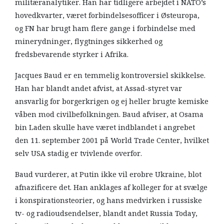
militæranalytiker. Han har tidligere arbejdet i NATO’s
hovedkvarter, været forbindelsesofficer i Østeuropa,
og FN har brugt ham flere gange i forbindelse med
minerydninger, flygtninges sikkerhed og
fredsbevarende styrker i Afrika.
Jacques Baud er en temmelig kontroversiel skikkelse.
Han har blandt andet afvist, at Assad-styret var
ansvarlig for borgerkrigen og ej heller brugte kemiske
våben mod civilbefolkningen. Baud afviser, at Osama
bin Laden skulle have været indblandet i angrebet
den 11. september 2001 på World Trade Center, hvilket
selv USA stadig er tvivlende overfor.
Baud vurderer, at Putin ikke vil erobre Ukraine, blot
afnazificere det. Han anklages af kolleger for at svælge
i konspirationsteorier, og hans medvirken i russiske
tv- og radioudsendelser, blandt andet Russia Today,