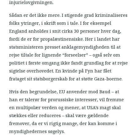
injurielovgivningen.
Sådan er det ikke mere. I stigende grad kriminaliseres
folks ytringer, i skrift som i tale. I for eksempel
England anholdes i snit cirka 30 personer hver dag,
fordi de er for propalæstinensiske. Her i landet har
statsministeren presset anklagemyndigheden til at
rejse tiltale for lignende “forseelser” – også selv om
politiet i første omgang ikke fandt grundlag for at rejse
sigtelse overhovedet. En kvinde på Fyn har fået
frataget sit statsborgerskab for at støtte Gaza-boerne.
Hvis den begrundelse, EU anvender mod Baud – at
han er talerør for prorussiske interesser, vil fremme
en multipolær verden og mener, at USA’s magt skal
stækkes eller reduceres – skal være gældende
fremover, da er vi rigtig mange, der kan komme i
myndighedernes søgelys.