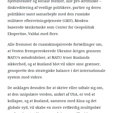
hjemmesider og sociale medier, alle pro-kremlske –
diskreditering af vestlige politikere, partier og deres
politikker samt samarbejde med den russiske
militære efterretningstjeneste (GRU), Moskva-
baserede tænketanke som Center for Geopolitisk
Ekspertise, Valdai med flere.
Alle fremmer de russiskinspirerede fortællinger om,
at Vesten fremprovokerede Ukraine-krigen gennem
NATO’s østudvidelser, at NATO truer Ruslands
sikkerhed, og at Rusland blot vil sikre sine grænser,
genoprette den strategiske balance i det internationale
system med videre.
De anklages desuden for at skrive eller udtale sig om,
at den unipolære verden, anført af USA, er ved at
kollapse, og at Rusland, sammen med Kina og det
globale syd, vil skabe en mere retfærdig multipolær