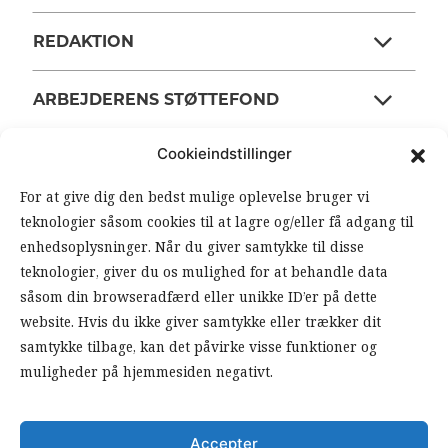
REDAKTION
ARBEJDERENS STØTTEFOND
Cookieindstillinger
ANSVARSHAVENDE REDAKTØR
For at give dig den bedst mulige oplevelse bruger vi
teknologier såsom cookies til at lagre og/eller få adgang til
OM ARBEJDEREN
enhedsoplysninger. Når du giver samtykke til disse
teknologier, giver du os mulighed for at behandle data
RSS FEEDS
SOUNDCLOUD
såsom din browseradfærd eller unikke ID’er på dette
website. Hvis du ikke giver samtykke eller trækker dit
samtykke tilbage, kan det påvirke visse funktioner og
FØLG ARBEJDEREN
muligheder på hjemmesiden negativt.
|
|
Accepter