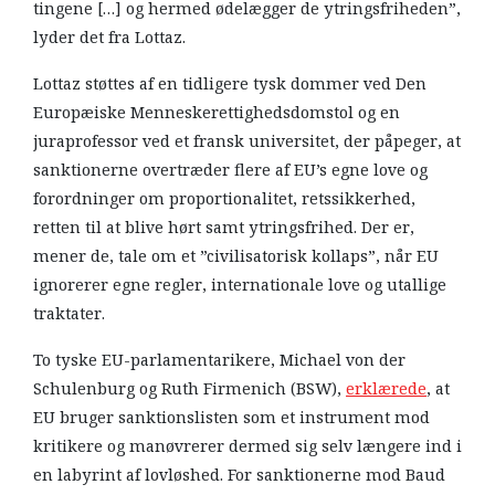
tingene […] og hermed ødelægger de ytringsfriheden”,
lyder det fra Lottaz.
Lottaz støttes af en tidligere tysk dommer ved Den
Europæiske Menneskerettighedsdomstol og en
juraprofessor ved et fransk universitet, der påpeger, at
sanktionerne overtræder flere af EU’s egne love og
forordninger om proportionalitet, retssikkerhed,
retten til at blive hørt samt ytringsfrihed. Der er,
mener de, tale om et ”civilisatorisk kollaps”, når EU
ignorerer egne regler, internationale love og utallige
traktater.
To tyske EU-parlamentarikere, Michael von der
Schulenburg og Ruth Firmenich (BSW),
erklærede
, at
EU bruger sanktionslisten som et instrument mod
kritikere og manøvrerer dermed sig selv længere ind i
en labyrint af lovløshed. For sanktionerne mod Baud