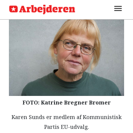
SEKTIONER
ARBEJDEREN
SOUNDCLOUD
LOG IND
ABONNER
MENER
FAGLIGT
INDLAND
UDLAND
KULTUR
KALENDER
FOTO: Katrine Bregner Bromer
BLOGS
Karen Sunds er medlem af Kommunistisk
DEBAT
Partis EU-udvalg.