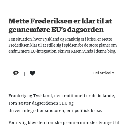
LÆSER
TIL
LÆSER
Mette Frederiksen er klar til at
gennemføre EU’s dagsorden
NAVNE
I en situation, hvor Tyskland og Frankrig er i krise, er Mette
HISTORIE
Frederiksen klar til at stille sig i spidsen for de store planer om
endnu mere EU-integration, skriver Karen Sunds i denne blog.
TEORI
OM
ARBEJDEREN
|
Del artikel
0
Frankrig og Tyskland, der traditionelt er de to lande,
som sætter dagsordenen i EU og
driver integrationsmotoren, er i politisk krise.
For nylig blev den franske premierminister tvunget til