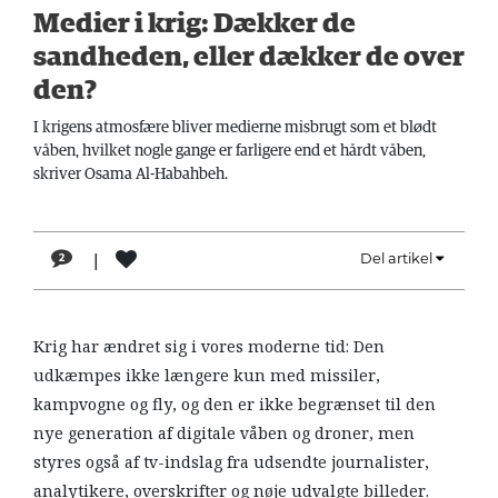
LÆSER
Medier i krig: Dækker de
TIL
sandheden, eller dækker de over
LÆSER
den?
NAVNE
I krigens atmosfære bliver medierne misbrugt som et blødt
våben, hvilket nogle gange er farligere end et hårdt våben,
HISTORIE
skriver Osama Al-Habahbeh.
TEORI
OM
|
Del artikel
2
ARBEJDEREN
Krig har ændret sig i vores moderne tid: Den
udkæmpes ikke længere kun med missiler,
kampvogne og fly, og den er ikke begrænset til den
nye generation af digitale våben og droner, men
styres også af tv-indslag fra udsendte journalister,
analytikere, overskrifter og nøje udvalgte billeder.