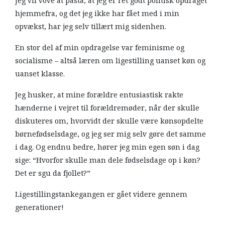
Jeg vil vove at påstå, at jeg er ret godt politisk opdraget
hjemmefra, og det jeg ikke har fået med i min
opvækst, har jeg selv tillært mig sidenhen.
En stor del af min opdragelse var feminisme og
socialisme – altså læren om ligestilling uanset køn og
uanset klasse.
Jeg husker, at mine forældre entusiastisk rakte
hænderne i vejret til forældremøder, når der skulle
diskuteres om, hvorvidt der skulle være kønsopdelte
børnefødselsdage, og jeg ser mig selv gøre det samme
i dag. Og endnu bedre, hører jeg min egen søn i dag
sige: “Hvorfor skulle man dele fødselsdage op i køn?
Det er sgu da fjollet?”
Ligestillingstankegangen er gået videre gennem
generationer!