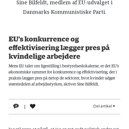
Sine Bilfeldt, medlem af EU-udvalget i
LÆSER
Danmarks Kommunistiske Parti.
TIL
LÆSER
NAVNE
EU’s konkurrence og
HISTORIE
effektivisering lægger pres på
TEORI
kvindelige arbejdere
OM
Mens EU taler om ligestilling i bestyrelseslokalerne, er det EU's
ARBEJDEREN
økonomiske rammer for konkurrence og effektivisering, der i
praksis lægger pres på netop de sektorer, hvor kvinder udgør
størstedelen af arbejdsstyrken, skriver Sine Bilfeldt.
|
Del artikel
0