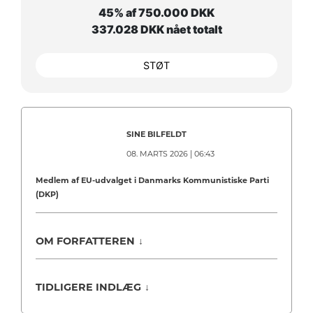
45% af 750.000 DKK
337.028 DKK nået totalt
STØT
SINE BILFELDT
08. MARTS 2026 | 06:43
Medlem af EU-udvalget i Danmarks Kommunistiske Parti
(DKP)
OM FORFATTEREN
↓
TIDLIGERE INDLÆG
↓