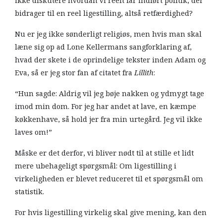
ikke diskutere hvordan vi reelt får indført politik, der
bidrager til en reel ligestilling, altså retfærdighed?
Nu er jeg ikke sønderligt religiøs, men hvis man skal
læne sig op ad Lone Kellermans sangforklaring af,
hvad der skete i de oprindelige tekster inden Adam og
Eva, så er jeg stor fan af citatet fra
Lillith
:
“Hun sagde: Aldrig vil jeg bøje nakken og ydmygt tage
imod min dom. For jeg har andet at lave, en kæmpe
køkkenhave, så hold jer fra min urtegård. Jeg vil ikke
laves om!”
Måske er det derfor, vi bliver nødt til at stille et lidt
mere ubehageligt spørgsmål: Om ligestilling i
virkeligheden er blevet reduceret til et spørgsmål om
statistik.
For hvis ligestilling virkelig skal give mening, kan den