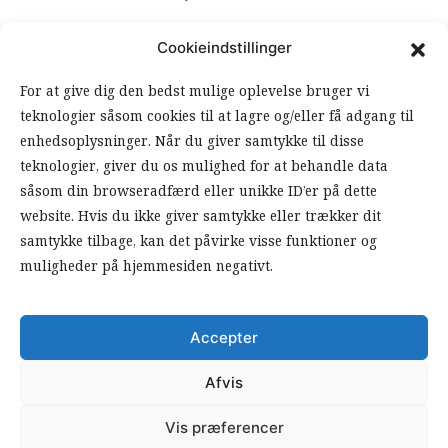
Cookieindstillinger
ANSVARSHAVENDE REDAKTØR
For at give dig den bedst mulige oplevelse bruger vi
teknologier såsom cookies til at lagre og/eller få adgang til
OM ARBEJDEREN
enhedsoplysninger. Når du giver samtykke til disse
teknologier, giver du os mulighed for at behandle data
RSS FEEDS
SOUNDCLOUD
såsom din browseradfærd eller unikke ID’er på dette
website. Hvis du ikke giver samtykke eller trækker dit
samtykke tilbage, kan det påvirke visse funktioner og
FØLG ARBEJDEREN
muligheder på hjemmesiden negativt.
|
|
Accepter
Afvis
Vis præferencer