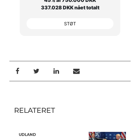
45% af 750.000 DKK
337.028 DKK nået totalt
STØT
RELATERET
UDLAND