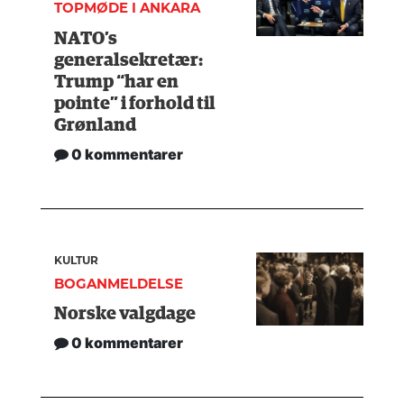
TOPMØDE I ANKARA
NATO’s
generalsekretær:
Trump “har en
pointe” i forhold til
Grønland
0 kommentarer
KULTUR
BOGANMELDELSE
Norske valgdage
0 kommentarer