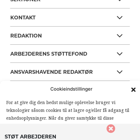
KONTAKT
REDAKTION
ARBEJDERENS STØTTEFOND
ANSVARSHAVENDE REDAKTØR
Cookieindstillinger
OM ARBEJDEREN
For at give dig den bedst mulige oplevelse bruger vi
teknologier såsom cookies til at lagre og/eller få adgang til
RSS FEEDS
SOUNDCLOUD
enhedsoplysninger. Når du giver samtykke til disse
teknologier, giver du os mulighed for at behandle data såsom
din browseradfærd eller unikke ID’er på dette website. Hvis
FØLG ARBEJDEREN
STØT ARBEJDEREN