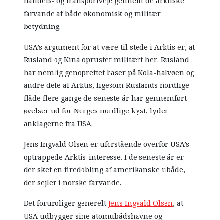
handels- og transportveje gennem de arktiske
farvande af både økonomisk og militær
betydning.
USA’s argument for at være til stede i Arktis er, at
Rusland og Kina opruster militært her. Rusland
har nemlig genoprettet baser på Kola-halvøen og
andre dele af Arktis, ligesom Ruslands nordlige
flåde flere gange de seneste år har gennemført
øvelser ud for Norges nordlige kyst, lyder
anklagerne fra USA.
Jens Ingvald Olsen er uforstående overfor USA’s
optrappede Arktis-interesse. I de seneste år er
der sket en firedobling af amerikanske ubåde,
der sejler i norske farvande.
Det foruroliger generelt
Jens Ingvald Olsen
, at
USA udbygger sine atomubådshavne og