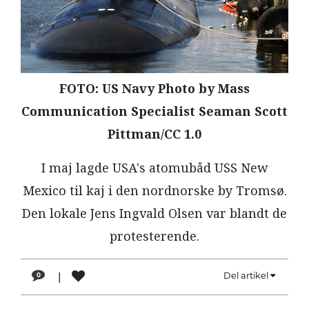
LÆSER
TIL
LÆSER
NAVNE
FOTO: US Navy Photo by Mass
HISTORIE
Communication Specialist Seaman Scott
TEORI
Pittman/CC 1.0
OM
I maj lagde USA's atomubåd USS New
ARBEJDEREN
Mexico til kaj i den nordnorske by Tromsø.
Den lokale Jens Ingvald Olsen var blandt de
protesterende.
|
Del artikel
0