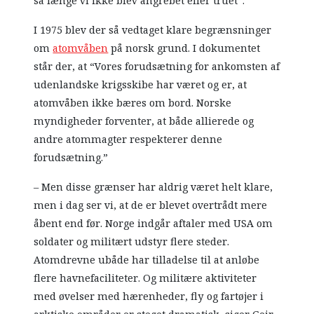
så længe vi ikke blev angrebet eller truet”.
I 1975 blev der så vedtaget klare begrænsninger
om
atomvåben
på norsk grund. I dokumentet
står der, at “Vores forudsætning for ankomsten af
​​udenlandske krigsskibe har været og er, at
atomvåben ikke bæres om bord. Norske
myndigheder forventer, at både allierede og
andre atommagter respekterer denne
forudsætning.”
– Men disse grænser har aldrig været helt klare,
men i dag ser vi, at de er blevet overtrådt mere
åbent end før. Norge indgår aftaler med USA om
soldater og militært udstyr flere steder.
Atomdrevne ubåde har tilladelse til at anløbe
flere havnefaciliteter. Og militære aktiviteter
med øvelser med hærenheder, fly og fartøjer i