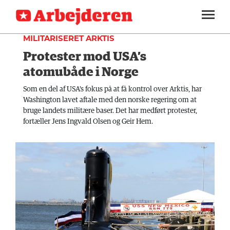
UDLAND
SEKTIONER
MILITARISERET ARKTIS
Protester mod USA’s
ARBEJDEREN
SOUNDCLOUD
LOG IND
ABONNER
MENER
atomubåde i Norge
FAGLIGT
Som en del af USA's fokus på at få kontrol over Arktis, har
Washington lavet aftale med den norske regering om at
INDLAND
bruge landets militære baser. Det har medført protester,
fortæller Jens Ingvald Olsen og Geir Hem.
UDLAND
KULTUR
KALENDER
BLOGS
DEBAT