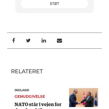
STØT
RELATERET
INDLAND
GENUDGIVELSE
NATO står i vejen for