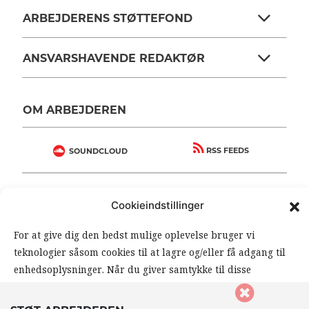
ARBEJDERENS STØTTEFOND
ANSVARSHAVENDE REDAKTØR
OM ARBEJDEREN
RSS FEEDS
SOUNDCLOUD
FØLG ARBEJDEREN
Cookieindstillinger
|
|
For at give dig den bedst mulige oplevelse bruger vi
teknologier såsom cookies til at lagre og/eller få adgang til
enhedsoplysninger. Når du giver samtykke til disse
teknologier, giver du os mulighed for at behandle data såsom
din browseradfærd eller unikke ID’er på dette website. Hvis