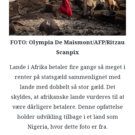
LÆSER
TIL
LÆSER
NAVNE
FOTO: Olympia De Maismont/AFP/Ritzau
HISTORIE
Scanpix
TEORI
Lande i Afrika betaler fire gange så meget i
OM
ARBEJDEREN
renter på statsgæld sammenlignet med
lande med dobbelt så stor gæld. Det
skyldes, at afrikanske lande vurderes til at
være dårligere betalere. Denne opfattelse
holder udvikling tilbage i et land som
Nigeria, hvor dette foto er fra.