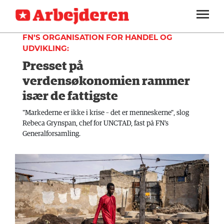
UDLAND
SEKTIONER
FN’S ORGANISATION FOR HANDEL OG
UDVIKLING:
ARBEJDEREN
SOUNDCLOUD
LOG IND
ABONNER
Presset på
MENER
verdensøkonomien rammer
FAGLIGT
især de fattigste
INDLAND
"Markederne er ikke i krise – det er menneskerne", slog
Rebeca Grynspan, chef for UNCTAD, fast på FN’s
UDLAND
Generalforsamling.
KULTUR
KALENDER
BLOGS
DEBAT