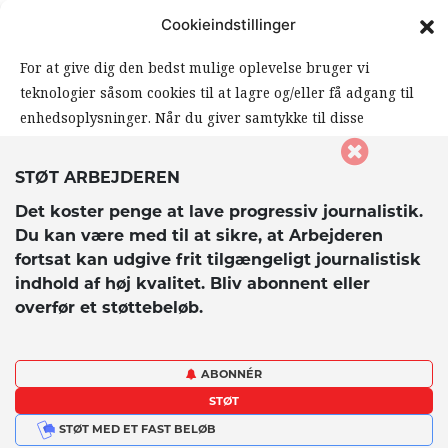
FØLG ARBEJDEREN
Cookieindstillinger
|
|
For at give dig den bedst mulige oplevelse bruger vi
teknologier såsom cookies til at lagre og/eller få adgang til
enhedsoplysninger. Når du giver samtykke til disse
teknologier, giver du os mulighed for at behandle data såsom
din browseradfærd eller unikke ID’er på dette website. Hvis
STØT ARBEJDEREN
du ikke giver samtykke eller trækker dit samtykke tilbage,
Det koster penge at lave progressiv journalistik.
kan det påvirke visse funktioner og muligheder på
© 2026 Arbejderen. Alle rettigheder forbeholdes.
Du kan være med til at sikre, at Arbejderen
hjemmesiden negativt.
fortsat kan udgive frit tilgængeligt journalistisk
indhold af høj kvalitet. Bliv abonnent eller
overfør et støttebeløb.
Accepter
Afvis
ABONNÉR
STØT
Vis præferencer
STØT MED ET FAST BELØB