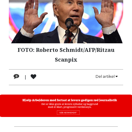
LÆSER
TIL
LÆSER
NAVNE
HISTORIE
FOTO: Roberto Schmidt/AFP/Ritzau
TEORI
Scanpix
OM
ARBEJDEREN
|
Del artikel
0