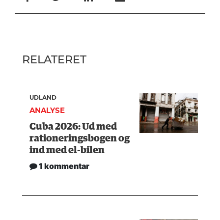
RELATERET
UDLAND
ANALYSE
Cuba 2026: Ud med
rationeringsbogen og
ind med el-bilen
1 kommentar