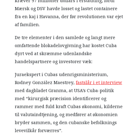
kræver 97 millioner dollars i erstatning, fordi
Mærsk og DSV havde losset og lastet containere
fra en kaj i Havanna, der før revolutionen var ejet
af familien.
De tre elementer i den samlede og langt mere
omfattende blokadelovgivning har kostet Cuba
dyrt ved at skræmme udenlandske
handelspartnere og investorer væk:
Juraekspert i Cubas udenrigsministerium,
Rodney González Maestrey,
fastslår i et interview
med dagbladet Granma, at USA’s Cuba-politik
med “kirurgisk præcision identificerer og
rammer med fuld kraft Cubas økonomi, kilderne
til valutaindtjening, og medfører at økonomien
bryder sammen, og den cubanske befolknings
levevilkår forværres”.