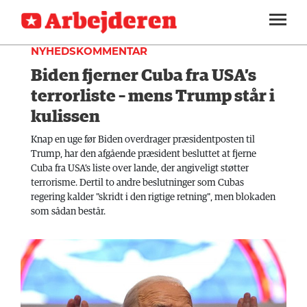
UDLAND
SEKTIONER
NYHEDSKOMMENTAR
Biden fjerner Cuba fra USA’s
ARBEJDEREN
SOUNDCLOUD
LOG IND
ABONNER
MENER
terrorliste – mens Trump står i
kulissen
FAGLIGT
Knap en uge før Biden overdrager præsidentposten til
INDLAND
Trump, har den afgående præsident besluttet at fjerne
Cuba fra USA’s liste over lande, der angiveligt støtter
UDLAND
terrorisme. Dertil to andre beslutninger som Cubas
regering kalder "skridt i den rigtige retning", men blokaden
KULTUR
som sådan består.
KALENDER
BLOGS
DEBAT